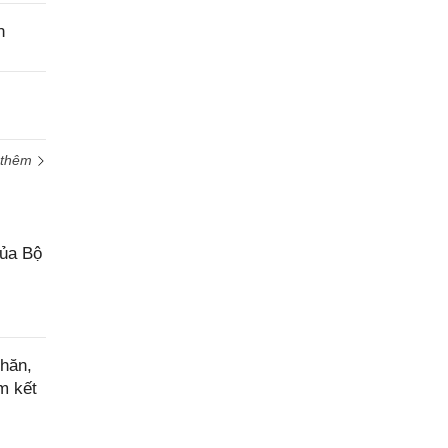
cầu
n
hỗ trợ
 thêm
của Bộ
hăn,
m kết