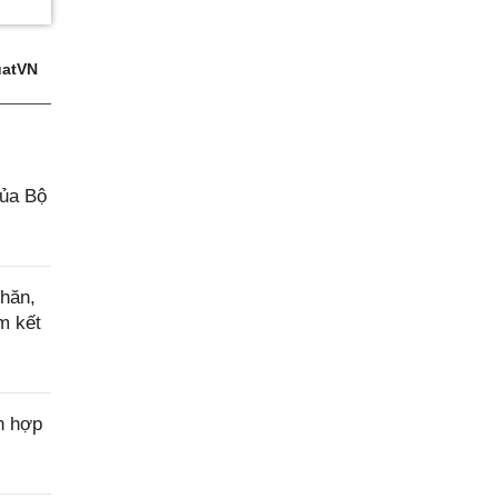
atVN
của Bộ
hăn,
m kết
n hợp