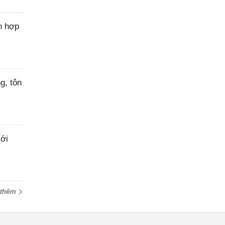
n hợp
g, tôn
ới
 thêm