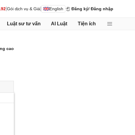
|
|
192
Gói dịch vụ & Giá
English
Đăng ký
/ Đăng nhập
Luật sư tư vấn
AI Luật
Tiện ích
ng cao