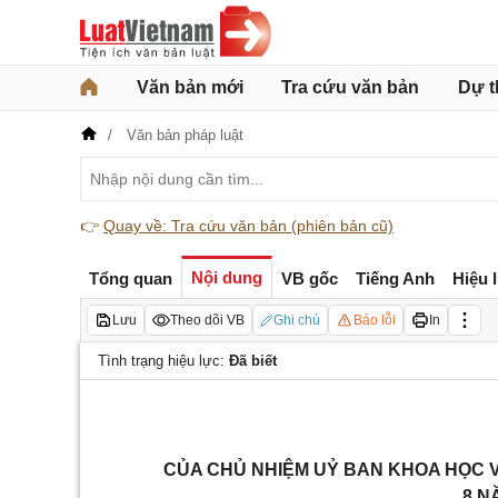
Văn bản mới
Tra cứu văn bản
Dự t
Văn bản pháp luật
👉
Quay về: Tra cứu văn bản (phiên bản cũ)
Nội dung
Tổng quan
VB gốc
Tiếng Anh
Hiệu 
Lưu
Theo dõi VB
Ghi chú
Báo lỗi
In
Tình trạng hiệu lực:
Đã biết
CỦA CHỦ NHIỆM UỶ BAN KHOA HỌC 
8 N