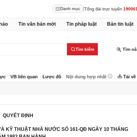
|
Danh mục
Tổng đài trực tuyến
19006
hảo
Tin văn bản mới
Tin pháp luật
Bản tin luật
Tìm kiếm
Tìm nâ
lực
VB liên quan
Lược đồ
Nội dung hợp nhất
Tải về
QUYẾT ĐỊNH
VÀ KỸ THUẬT NHÀ NƯỚC SỐ 161-QĐ NGÀY 10 THÁNG
ĂM 1982 BAN HÀNH