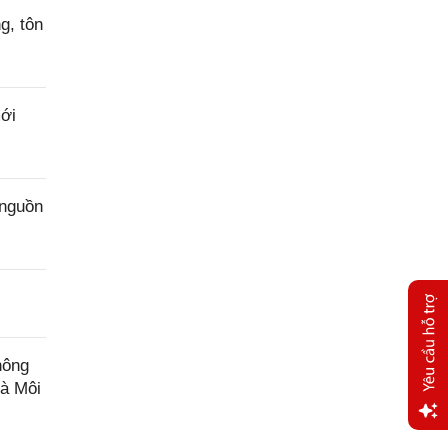
g, tôn
ới
 nguồn
hông
và Môi
Yêu