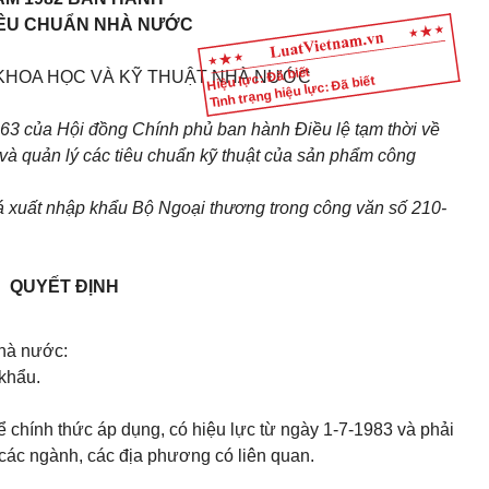
IÊU CHUẨN NHÀ NƯỚC
Hiệu lực: Đã biết
 KHOA HỌC VÀ KỸ THUẬT NHÀ NƯỚC
Tình trạng hiệu lực: Đã biết
63 của Hội đồng Chính phủ ban hành Điều lệ tạm thời về
 và quản lý các tiêu chuẩn kỹ thuật của sản phẩm công
 xuất nhập khẩu Bộ Ngoại thương trong công văn số 210-
QUYẾT ĐỊNH
hà nước:
khẩu.
 chính thức áp dụng, có hiệu lực từ ngày 1-7-1983 và phải
các ngành, các địa phương có liên quan.