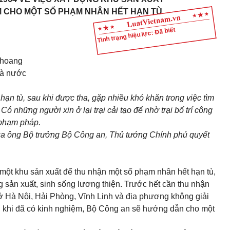
ÀM CHO MỘT SỐ PHẠM NHÂN HẾT HẠN TÙ
Tình trạng hiệu lực: Đã biết
 hoang
hà nước
hạn tù, sau khi được tha, gặp nhiều khó khăn trong việc tìm
. Có những người
xin ở lại trại cải tạo để nhờ trại bố trí công
i phạm pháp.
ủa ông Bộ trưởng Bộ Công an, Thủ tướng Chính phủ quyết
một khu sản xuất để thu nhận một số phạm nhân hết hạn tù,
 sản xuất, sinh sống lương thiện. Trước hết cần thu nhận
 Hà Nội, Hải Phòng, Vĩnh Linh và địa phương không giải
u khi đã có kinh nghiệm, Bộ Công an sẽ hướng dẫn cho một