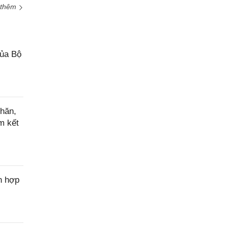
 thêm
của Bộ
hăn,
m kết
n hợp