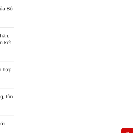
của Bộ
hăn,
m kết
n hợp
g, tôn
ới