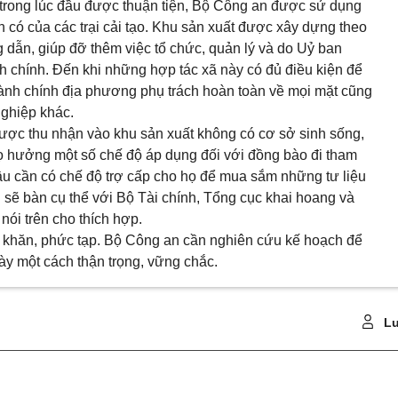
 trong lúc đầu được thuận tiện, Bộ Công an được sử dụng
n có của các trại cải tạo. Khu sản xuất được xây dựng theo
dẫn, giúp đỡ thêm việc tổ chức, quản lý và do Uỷ ban
 chính. Đến khi những hợp tác xã này có đủ điều kiện để
ành chính địa phương phụ trách hoàn toàn về mọi mặt cũng
nghiệp khác.
ược thu nhận vào khu sản xuất không có cơ sở sinh sống,
họ hưởng một số chế độ áp dụng đối với đồng bào đi tham
 đầu cần có chế độ trợ cấp cho họ để mua sắm những tư liệu
n sẽ bàn cụ thể với Bộ Tài chính, Tổng cục khai hoang và
nói trên cho thích hợp.
ó khăn, phức tạp. Bộ Công an cần nghiên cứu kế hoạch để
ày một cách thận trọng, vững chắc.
Lu