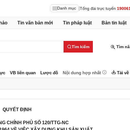
|
Danh mục
Tổng đài trực tuyến
19006
hảo
Tin văn bản mới
Tin pháp luật
Bản tin luật
Tìm kiếm
Tìm nâ
lực
VB liên quan
Lược đồ
Nội dung hợp nhất
Tải về
QUYẾT ĐỊNH
G CHÍNH PHỦ SỐ 120/TTG-NC
1964 VỀ VIỆC XÂY DỰNG KHU SẢN XUẤT