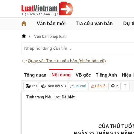
Văn bản mới
Tra cứu văn bản
Dự t
Văn bản pháp luật
👉
Quay về: Tra cứu văn bản (phiên bản cũ)
Nội dung
Tổng quan
VB gốc
Tiếng Anh
Hiệu 
Lưu
Theo dõi VB
Ghi chú
Báo lỗi
In
Tình trạng hiệu lực:
Đã biết
CỦA THỦ TƯỚN
NGÀY 22 THÁNG 12 NĂM 