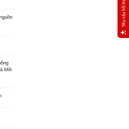
 nguồn
Yêu
cầu
hỗ trợ
hông
và Môi
n