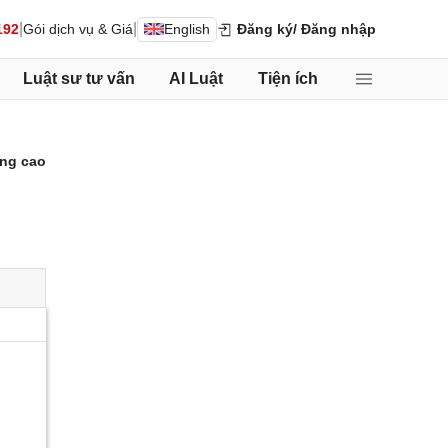
|
|
192
Gói dịch vụ & Giá
English
Đăng ký
/ Đăng nhập
Luật sư tư vấn
AI Luật
Tiện ích
ng cao