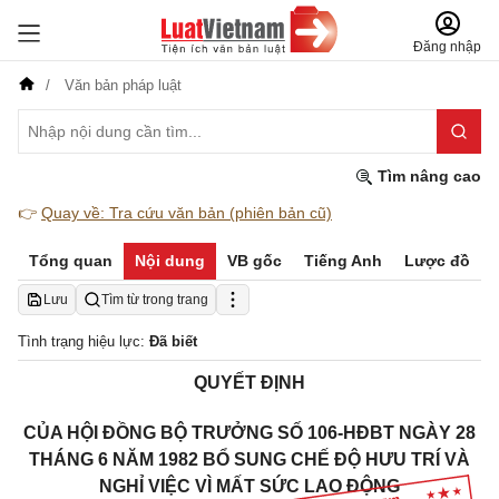
Đăng nhập
Văn bản pháp luật
Tìm nâng cao
👉
Quay về: Tra cứu văn bản (phiên bản cũ)
Tổng quan
Nội dung
VB gốc
Tiếng Anh
Lược đồ
Lưu
Tìm từ trong trang
Tình trạng hiệu lực:
Đã biết
QUYẾT ĐỊNH
CỦA HỘI ĐỒNG BỘ TRƯỞNG SỐ 106-HĐBT NGÀY 28
THÁNG 6 NĂM 1982 BỔ SUNG CHẾ ĐỘ HƯU TRÍ VÀ
NGHỈ VIỆC VÌ MẤT SỨC LAO ĐỘNG