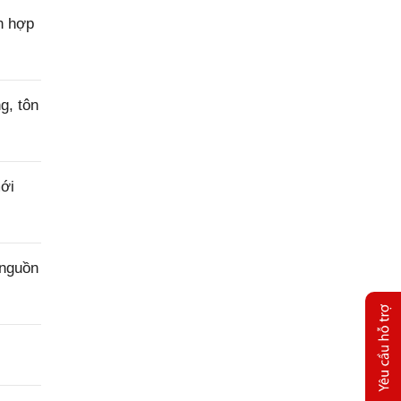
n hợp
g, tôn
ới
 nguồn