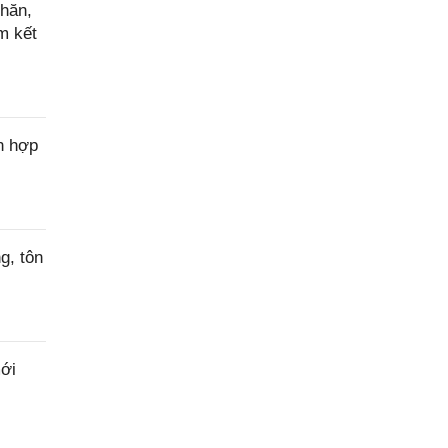
hăn,
m kết
n hợp
g, tôn
ới