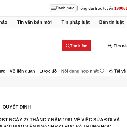
|
Danh mục
Tổng đài trực tuyến
19006
hảo
Tin văn bản mới
Tin pháp luật
Bản tin luật
Tìm kiếm
Tìm nâ
lực
VB liên quan
Lược đồ
Nội dung hợp nhất
Tải về
QUYẾT ĐỊNH
BT NGÀY 27 THÁNG 7 NĂM 1981 VỀ VIỆC SỬA ĐỔI VÀ
I VỚI GIÁO VIÊN NGÀNH ĐẠI HỌC VÀ TRUNG HỌC