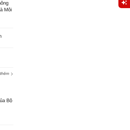
hông
và Môi
Yêu
cầu
hỗ trợ
n
 thêm
của Bộ