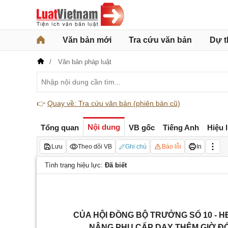
Văn bản mới
Tra cứu văn bản
Dự t
Văn bản pháp luật
👉
Quay về: Tra cứu văn bản (phiên bản cũ)
Nội dung
Tổng quan
VB gốc
Tiếng Anh
Hiệu 
Lưu
Theo dõi VB
Ghi chú
Báo lỗi
In
Tình trạng hiệu lực:
Đã biết
CỦA HỘI ĐỒNG BỘ TRƯỞNG SỐ 10 - HĐ
NÂNG PHỤ CẤP DẠY THÊM GIỜ ĐỐ