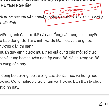
CHUYÊN NGHIỆP
Tình trạng hiệu lực: Đã biết
và trung học chuyên nghiệp (công văn số 1101 - TCCB ngày
uyết định:
 viên ngành đại học (kể cả cao đẳng) và trung học chuyên
ộ Lao động, Bộ Tài chính, và Bộ Đại học và trung học
 hướng dẫn thi hành.
 chuẩn quy định được mua theo giá cung cấp một số thực
c và trung học chuyên nghiệp cùng Bộ Nội thương và Bộ
n cung cấp này.
i đồng bộ trưởng, bộ trưởng các Bộ Đại học và trung học
thương, Công nghiệp thực phẩm và Trưởng ban Ban tổ chức
t định này.
Lu