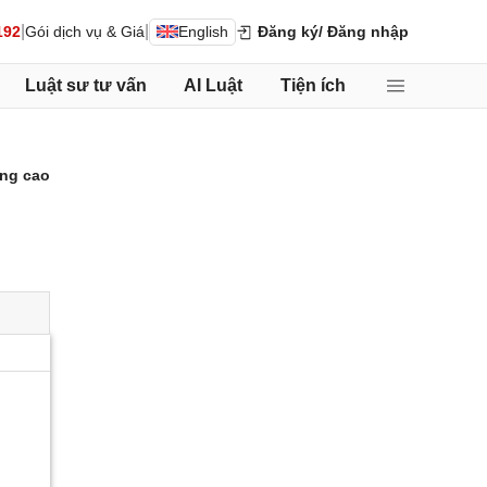
|
|
192
Gói dịch vụ & Giá
English
Đăng ký
/ Đăng nhập
Luật sư tư vấn
AI Luật
Tiện ích
ng cao