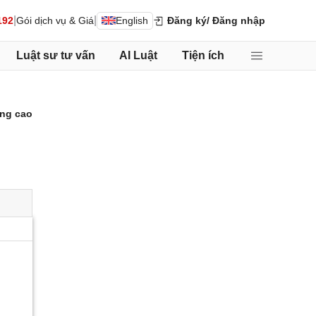
|
|
192
Gói dịch vụ & Giá
English
Đăng ký
/ Đăng nhập
Luật sư tư vấn
AI Luật
Tiện ích
ng cao