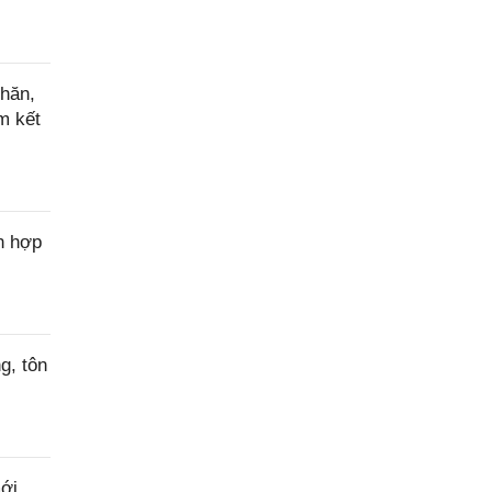
hăn,
m kết
n hợp
g, tôn
ới