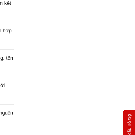
m kết
n hợp
g, tôn
ới
 nguồn