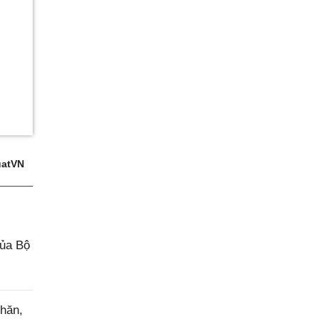
atVN
của Bộ
hăn,