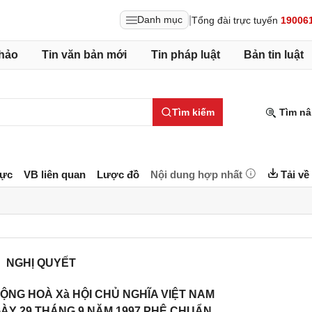
|
Danh mục
Tổng đài trực tuyến
19006
hảo
Tin văn bản mới
Tin pháp luật
Bản tin luật
Tìm kiếm
Tìm nâ
lực
VB liên quan
Lược đồ
Nội dung hợp nhất
Tải về
NGHỊ QUYẾT
ỘNG HOÀ Xà HỘI CHỦ NGHĨA VIỆT NAM
GÀY 29 THÁNG 9 NĂM 1997 PHÊ CHUẨN