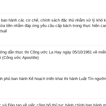
ban hành các cơ chế, chính sách đặc thù nhằm xử lý khó k
rửa tiền nhằm đáp ứng yêu cầu cấp bách trong thực hiện ca
thuế
ớng dẫn thực thi Công ước La Hay ngày 05/10/1961 về miễ
i (Công ước Apostille)
 phủ ban hành Kế hoạch triển khai thi hành Luật Tín ngưỡn
và Đào tạo về việc công bố thủ tục hành chính ban hành m