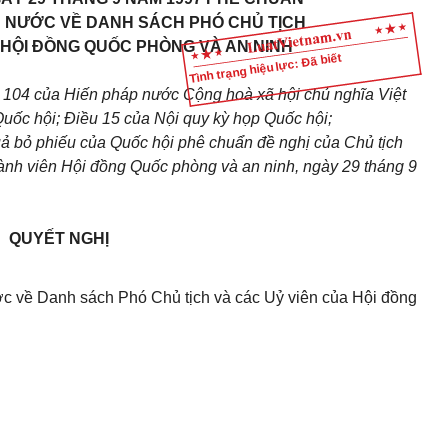
H NƯỚC VỀ DANH SÁCH PHÓ CHỦ TỊCH
 HỘI ĐỒNG QUỐC PHÒNG VÀ AN NINH
Tình trạng hiệu lực: Đã biết
 104 của Hiến pháp nước Cộng hoà xã hội chủ nghĩa Việt
uốc hội; Điều 15 của Nội quy kỳ họp Quốc hội;
uả bỏ phiếu của Quốc hội phê chuẩn đề nghị của Chủ tịch
ành viên Hội đồng Quốc phòng và an ninh, ngày 29 tháng 9
QUYẾT NGHỊ
c về Danh sách Phó Chủ tịch và các Uỷ viên của Hội đồng