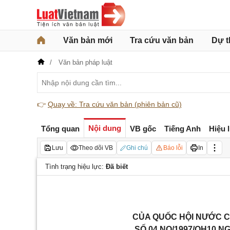
Văn bản mới
Tra cứu văn bản
Dự t
Văn bản pháp luật
👉
Quay về: Tra cứu văn bản (phiên bản cũ)
Nội dung
Tổng quan
VB gốc
Tiếng Anh
Hiệu 
Lưu
Theo dõi VB
Ghi chú
Báo lỗi
In
Tình trạng hiệu lực:
Đã biết
CỦA QUỐC HỘI NƯỚC C
SỐ 04 NQ/1997/QH10 N