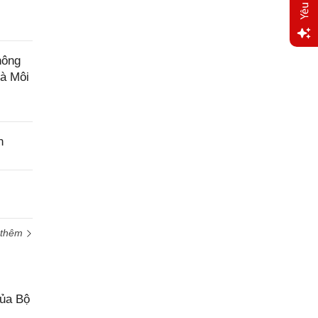
Yêu
hông
cầu
và Môi
hỗ trợ
n
 thêm
của Bộ