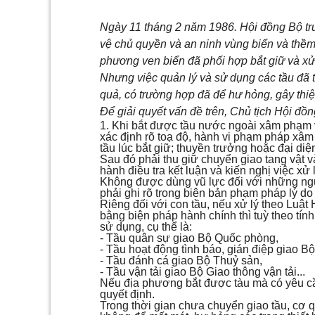
Ngày 11 tháng 2 năm 1986. Hội đồng Bộ tr
vệ chủ quyền và an ninh vùng biển và thềm
phương ven biển đã phối hợp bắt giữ và xử
Nhưng việc quản lý và sử dụng các tầu đã 
quả, có trường hợp đã để hư hỏng, gây thiệ
Để giải quyết vấn đề trên, Chủ tịch Hội đồng
1. Khi bắt được tầu nước ngoài xâm phạm v
xác định rõ toạ độ, hành vi phạm pháp xâm
tầu lúc bắt giữ; thuyền trưởng hoặc đại di
Sau đó phải thu giữ chuyển giao tang vật và
hành điều tra kết luận và kiến nghị việc xử l
Không được dùng vũ lực đối với những ngườ
phải ghi rõ trong biên bản phạm pháp lý do
Riêng đối với con tầu, nếu xử lý theo Luật 
bằng biện pháp hành chính thì tuỳ theo tín
sử dụng, cụ thể là:
- Tầu quân sự giao Bộ Quốc phòng,
- Tầu hoạt động tình báo, gián điệp giao Bộ
- Tầu đánh cá giao Bộ Thuỷ sản,
- Tầu vận tải giao Bộ Giao thông vận tải...
Nếu địa phương bắt được tàu mà có yêu cầ
quyết định.
Trong thời gian chưa chuyển giao tầu, cơ q