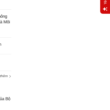
hông
Yêu
và Môi
cầu
hỗ trợ
n
 thêm
của Bộ