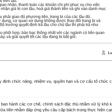
 trên tầu.
giao nhận, thanh toán các khoản chi phí phục vụ cho việc
nhận giá trị con tầu, hoá giá thành tiền và ghi vào danh mục
u phải giao đủ phương tiện, trang bị của các tầu đó.
 dụng, cơ quan sử dụng không được thay đổi trang bị và
Bộ trưởng quyết định trả tầu cho chủ tầu thì phải trả như
o phối hợp, bàn bạc thống nhất với các ngành có liên quan
y, và giải quyết tốt các tầu đang bị bắt giữ.
Lu
 định chức năng, nhiệm vụ, quyền hạn và cơ cấu tổ chức 
ban hành các cơ chế, chính sách đặc thù nhằm xử lý khó k
rửa tiền nhằm đáp ứng yêu cầu cấp bách trong thực hiện ca