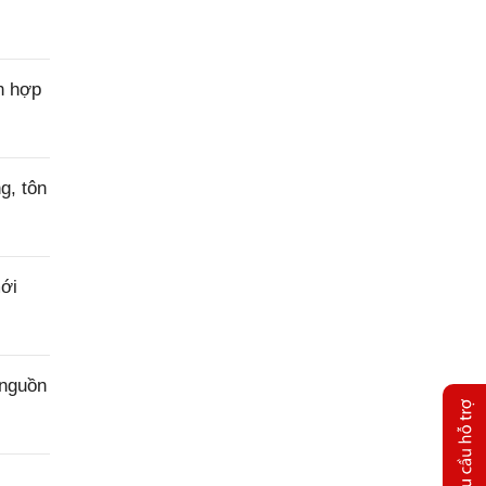
n hợp
g, tôn
ới
 nguồn