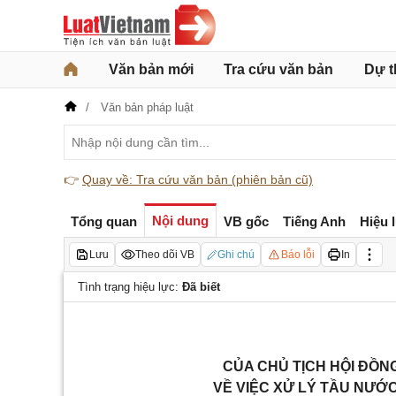
Văn bản mới
Tra cứu văn bản
Dự t
Văn bản pháp luật
👉
Quay về: Tra cứu văn bản (phiên bản cũ)
Nội dung
Tổng quan
VB gốc
Tiếng Anh
Hiệu 
Lưu
Theo dõi VB
Ghi chú
Báo lỗi
In
Tình trạng hiệu lực:
Đã biết
CỦA CHỦ TỊCH HỘI ĐỒNG
VỀ VIỆC XỬ LÝ TẦU NƯỚ