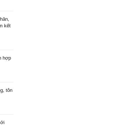
hăn,
m kết
n hợp
g, tôn
ới