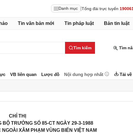
|
Danh mục
Tổng đài trực tuyến
19006
hảo
Tin văn bản mới
Tin pháp luật
Bản tin luật
Tìm kiếm
Tìm nâ
lực
VB liên quan
Lược đồ
Nội dung hợp nhất
Tải về
CHỈ THỊ
 BỘ TRƯỞNG SỐ 85-CT NGÀY 29-3-1988
C NGOÀI XÂM PHẠM VÙNG BIỂN VIỆT NAM