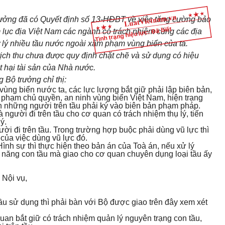
ưởng đã có Quyết định số 13-HĐBT về việc tăng cường bảo
Tình trạng hiệu lực: Đã biết
 lục địa Việt Nam các ngành có trách nhiệm cùng các địa
 lý nhiều tầu nước ngoài xâm phạm vùng biển của ta.
tịch thu chưa được quy định chặt chẽ và sử dụng có hiệu
t hại tài sản của Nhà nước.
 Bộ trưởng chỉ thị:
ùng biển nước ta, các lực lượng bắt giữ phải lập biên bản,
 phạm chủ quyền, an ninh vùng biển Việt Nam, hiện trạng
ện những người trên tầu phải ký vào biên bản phạm pháp.
 người đi trên tầu cho cơ quan có trách nhiệm thụ lý, tiến
ý.
i đi trên tầu. Trong trường hợp buộc phải dùng vũ lực thì
 của việc dùng vũ lực đó.
Hình sự thì thực hiện theo bản án của Toà án, nếu xử lý
h năng con tầu mà giao cho cơ quan chuyên dụng loại tầu ấy
 Nội vụ,
u sử dụng thì phải bàn với Bộ được giao trên đây xem xét
uan bắt giữ có trách nhiệm quản lý nguyên trạng con tầu,