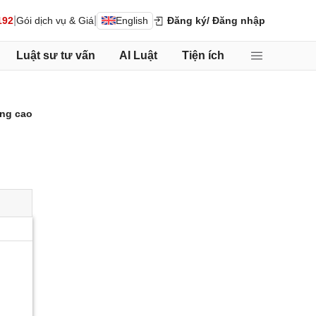
|
|
192
Gói dịch vụ & Giá
English
Đăng ký
/ Đăng nhập
Luật sư tư vấn
AI Luật
Tiện ích
ng cao