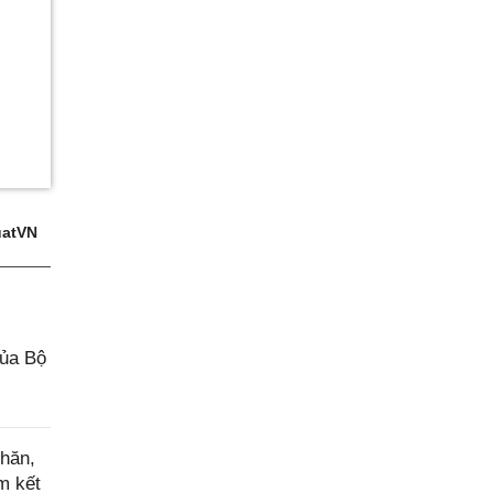
atVN
của Bộ
hăn,
m kết