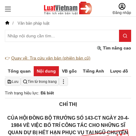
Đăng nhập
Văn bản pháp luật
Tìm nâng cao
👉
Quay về: Tra cứu văn bản (phiên bản cũ)
Tổng quan
Nội dung
VB gốc
Tiếng Anh
Lược đồ
Lưu
Tìm từ trong trang
Tình trạng hiệu lực:
Đã biết
CHỈ THỊ
CỦA HỘI ĐỒNG BỘ TRƯỞNG SỐ 143-CT NGÀY 20-4-
1984 VỀ VIỆC BỐ TRÍ CÔNG TÁC CHO NHỮNG SĨ
QUAN DỰ BỊ HẾT HẠN PHỤC VỤ TẠI NGŨ CHUYỂN