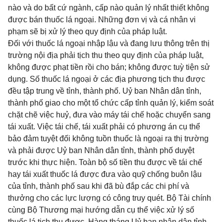
nào và do bất cứ ngành, cấp nào quản lý nhất thiết không
được bán thuốc lá ngoại. Những đơn vị và cá nhân vi
phạm sẽ bị xử lý theo quy định của pháp luật.
Đối với thuốc lá ngoại nhập lậu và đang lưu thông trên thị
trường nội địa phải tịch thu theo quy định của pháp luật,
không được phạt tiền rồi cho bán; không được tuỳ tiện sử
dụng. Số thuốc lá ngoại ở các địa phương tịch thu được
đều tập trung về tỉnh, thành phố. Uỷ ban Nhân dân tỉnh,
thành phố giao cho một tổ chức cấp tỉnh quản lý, kiểm soát
chặt chẽ việc huỷ, đưa vào máy tái chế hoặc chuyển sang
tái xuất. Việc tái chế, tái xuất phải có phương án cụ thể
bảo đảm tuyệt đối không tuồn thuốc là ngoại ra thị trường
và phải được Uỷ ban Nhân dân tỉnh, thành phố duyệt
trước khi thực hiện. Toàn bộ số tiền thu được về tái chế
hay tái xuất thuốc lá được đưa vào quỹ chống buôn lậu
của tỉnh, thành phố sau khi đã bù đắp các chi phí và
thưởng cho các lực lượng có công truy quét. Bộ Tài chính
cùng Bộ Thương mại hướng dẫn cụ thể việc xử lý số
thuốc lá tịch thu được. Hàng tháng Uỷ ban nhân dân tỉnh,