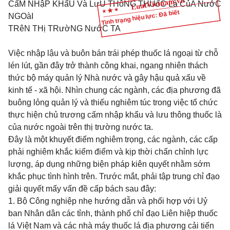
CấM NHậP KHẩU Và LưU THôNG THUốC Là CủA NướC
Tình trạng hiệu lực: Đã biết
NGOàI
TRêN THị TRườNG NướC TA
Việc nhập lậu và buôn bán trái phép thuốc lá ngoại từ chỗ
lén lút, gần đây trở thành công khai, ngang nhiên thách
thức bộ máy quản lý Nhà nước và gây hậu quả xấu về
kinh tế - xã hội. Nhìn chung các ngành, các địa phương đã
buông lỏng quản lý và thiếu nghiêm túc trong việc tổ chức
thực hiện chủ trương cấm nhập khẩu và lưu thông thuốc là
của nước ngoài trên thị trường nước ta.
Đây là một khuyết điểm nghiêm trọng, các ngành, các cấp
phải nghiêm khắc kiểm điểm và kịp thời chấn chỉnh lực
lượng, áp dụng những biện pháp kiên quyết nhằm sớm
khắc phục tình hình trên. Trước mắt, phải tập trung chỉ đạo
giải quyết mấy vấn đề cấp bách sau đây:
1. Bộ Công nghiệp nhẹ hướng dẫn và phối hợp với Uỷ
ban Nhân dân các tỉnh, thành phố chỉ đạo Liên hiệp thuốc
lá Việt Nam và các nhà máy thuốc lá địa phương cải tiến