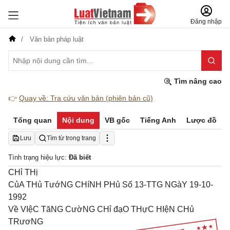
Đăng nhập
Văn bản pháp luật
Tìm nâng cao
👉
Quay về: Tra cứu văn bản (phiên bản cũ)
Tổng quan
Nội dung
VB gốc
Tiếng Anh
Lược đồ
Lưu
Tìm từ trong trang
Tình trạng hiệu lực:
Đã biết
CHỉ THị
CủA THủ TướNG CHíNH PHủ Số 13-TTG NGàY 19-10-
1992
Về VIệC TăNG CườNG CHỉ đạO THựC HIệN CHủ
TRươNG