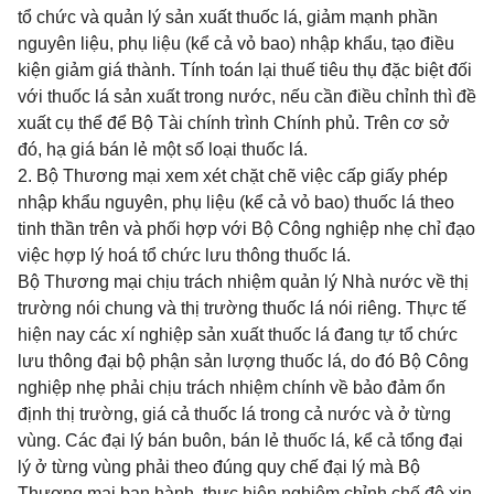
tổ chức và quản lý sản xuất thuốc lá, giảm mạnh phần
nguyên liệu, phụ liệu (kể cả vỏ bao) nhập khẩu, tạo điều
kiện giảm giá thành. Tính toán lại thuế tiêu thụ đặc biệt đối
với thuốc lá sản xuất trong nước, nếu cần điều chỉnh thì đề
xuất cụ thể để Bộ Tài chính trình Chính phủ. Trên cơ sở
đó, hạ giá bán lẻ một số loại thuốc lá.
2. Bộ Thương mại xem xét chặt chẽ việc cấp giấy phép
nhập khẩu nguyên, phụ liệu (kể cả vỏ bao) thuốc lá theo
tinh thần trên và phối hợp với Bộ Công nghiệp nhẹ chỉ đạo
việc hợp lý hoá tổ chức lưu thông thuốc lá.
Bộ Thương mại chịu trách nhiệm quản lý Nhà nước về thị
trường nói chung và thị trường thuốc lá nói riêng. Thực tế
hiện nay các xí nghiệp sản xuất thuốc lá đang tự tổ chức
lưu thông đại bộ phận sản lượng thuốc lá, do đó Bộ Công
nghiệp nhẹ phải chịu trách nhiệm chính về bảo đảm ổn
định thị trường, giá cả thuốc lá trong cả nước và ở từng
vùng. Các đại lý bán buôn, bán lẻ thuốc lá, kể cả tổng đại
lý ở từng vùng phải theo đúng quy chế đại lý mà Bộ
Thương mại ban hành, thực hiện nghiêm chỉnh chế độ xin