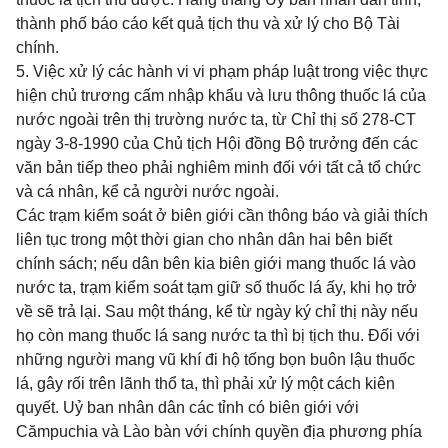
thành phố báo cáo kết quả tịch thu và xử lý cho Bộ Tài
chính.
5. Việc xử lý các hành vi vi phạm pháp luật trong việc thực
hiện chủ trương cấm nhập khẩu và lưu thông thuốc lá của
nước ngoài trên thị trường nước ta, từ Chỉ thị số 278-CT
ngày 3-8-1990 của Chủ tịch Hội đồng Bộ trưởng đến các
văn bản tiếp theo phải nghiêm minh đối với tất cả tổ chức
và cá nhân, kể cả người nước ngoài.
Các trạm kiểm soát ở biên giới cần thông báo và giải thích
liên tục trong một thời gian cho nhân dân hai bên biết
chính sách; nếu dân bên kia biên giới mang thuốc lá vào
nước ta, trạm kiểm soát tạm giữ số thuốc lá ấy, khi họ trở
về sẽ trả lại. Sau một tháng, kể từ ngày ký chỉ thị này nếu
họ còn mang thuốc lá sang nước ta thì bị tịch thu. Đối với
những người mang vũ khí đi hộ tống bọn buôn lậu thuốc
lá, gây rối trên lãnh thổ ta, thì phải xử lý một cách kiên
quyết. Uỷ ban nhân dân các tỉnh có biên giới với
Cămpuchia và Lào bàn với chính quyền địa phương phía