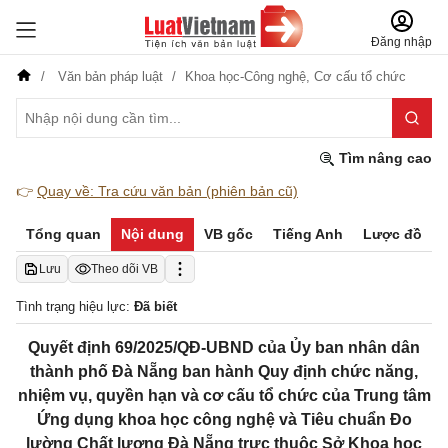
Đăng nhập
Văn bản pháp luật
Khoa học-Công nghệ,
Cơ cấu tổ chức
Tìm nâng cao
👉
Quay về: Tra cứu văn bản (phiên bản cũ)
Tổng quan
Nội dung
VB gốc
Tiếng Anh
Lược đồ
Lưu
Theo dõi VB
Tình trạng hiệu lực:
Đã biết
Quyết định 69/2025/QĐ-UBND của Ủy ban nhân dân
thành phố Đà Nẵng ban hành Quy định chức năng,
nhiệm vụ, quyền hạn và cơ cấu tổ chức của Trung tâm
Ứng dụng khoa học công nghệ và Tiêu chuẩn Đo
lường Chất lượng Đà Nẵng trực thuộc Sở Khoa học