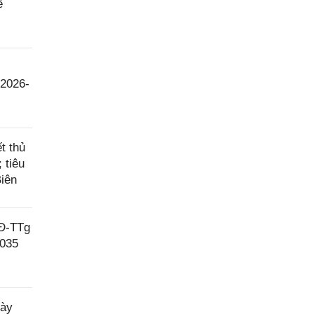
ề
 2026-
t thủ
 tiêu
Biên
QĐ-TTg
2035
gày