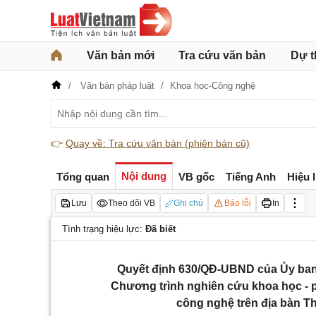
Văn bản mới
Tra cứu văn bản
Dự t
Văn bản pháp luật
Khoa học-Công nghệ
👉
Quay về: Tra cứu văn bản (phiên bản cũ)
Nội dung
Tổng quan
VB gốc
Tiếng Anh
Hiệu 
Lưu
Theo dõi VB
Ghi chú
Báo lỗi
In
Tình trạng hiệu lực:
Đã biết
Quyết định 630/QĐ-UBND của Ủy ban
Chương trình nghiên cứu khoa học - p
công nghệ trên địa bàn T