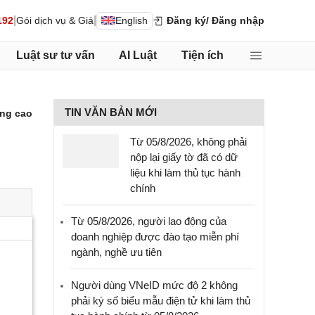
|
|
192
Gói dịch vụ & Giá
English
Đăng ký
/ Đăng nhập
Luật sư tư vấn
AI Luật
Tiện ích
TIN VĂN BẢN MỚI
ng cao
Từ 05/8/2026, không phải
nộp lại giấy tờ đã có dữ
liệu khi làm thủ tục hành
chính
Từ 05/8/2026, người lao động của
doanh nghiệp được đào tạo miễn phí
ngành, nghề ưu tiên
Người dùng VNeID mức độ 2 không
phải ký số biểu mẫu điện tử khi làm thủ