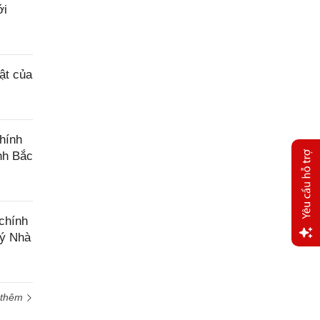
ới
ật của
hính
ỉnh Bắc
chính
lý Nhà
Yêu
cầu
hỗ trợ
 thêm