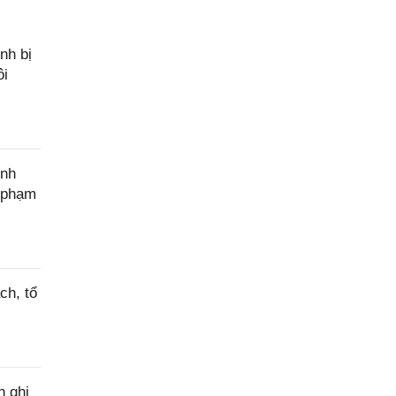
nh bị
ôi
ính
c phạm
ch, tổ
h ghi