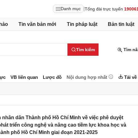
|
Danh mục
Tổng đài trực tuyến
19006
hảo
Tin văn bản mới
Tin pháp luật
Bản tin luật
Tìm kiếm
Tìm nâ
lực
VB liên quan
Lược đồ
Nội dung hợp nhất
Tải về
 nhân dân Thành phố Hồ Chí Minh về việc phê duyệt
hát triển công nghệ và nâng cao tiềm lực khoa học và
hành phố Hồ Chí Minh giai đoạn 2021-2025