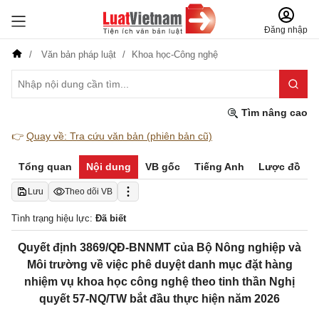
Đăng nhập
Văn bản pháp luật
Khoa học-Công nghệ
Tìm nâng cao
👉
Quay về: Tra cứu văn bản (phiên bản cũ)
Tổng quan
Nội dung
VB gốc
Tiếng Anh
Lược đồ
Lưu
Theo dõi VB
Tình trạng hiệu lực:
Đã biết
Quyết định 3869/QĐ-BNNMT của Bộ Nông nghiệp và
Môi trường về việc phê duyệt danh mục đặt hàng
nhiệm vụ khoa học công nghệ theo tinh thần Nghị
quyết 57-NQ/TW bắt đầu thực hiện năm 2026