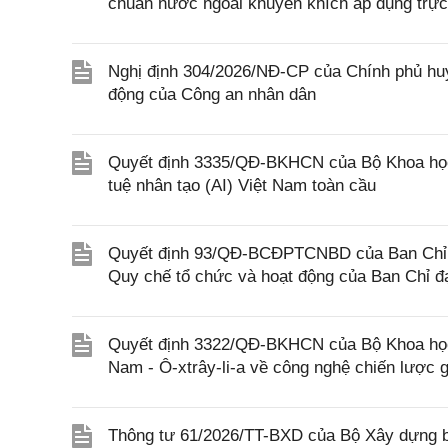
chuẩn nước ngoài khuyến khích áp dụng trực 
Nghị định 304/2026/NĐ-CP của Chính phủ huy
động của Công an nhân dân
Quyết định 3335/QĐ-BKHCN của Bộ Khoa học v
tuệ nhân tạo (AI) Việt Nam toàn cầu
Quyết định 93/QĐ-BCĐPTCNBD của Ban Chỉ đạ
Quy chế tổ chức và hoạt động của Ban Chỉ đạ
Quyết định 3322/QĐ-BKHCN của Bộ Khoa học 
Nam - Ô-xtrây-li-a về công nghệ chiến lược 
Thông tư 61/2026/TT-BXD của Bộ Xây dựng ba