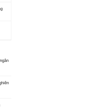
ng
 ngân
ghiên
u