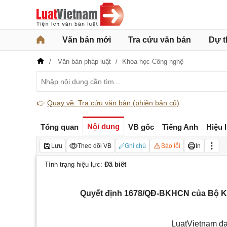
Văn bản mới
Tra cứu văn bản
Dự t
Văn bản pháp luật
Khoa học-Công nghệ
👉
Quay về: Tra cứu văn bản (phiên bản cũ)
Nội dung
Tổng quan
VB gốc
Tiếng Anh
Hiệu 
Lưu
Theo dõi VB
Ghi chú
Báo lỗi
In
Tình trạng hiệu lực:
Đã biết
Quyết định 1678/QĐ-BKHCN của Bộ Kh
LuatVietnam đa