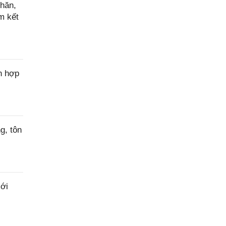
hăn,
m kết
n hợp
g, tôn
ới