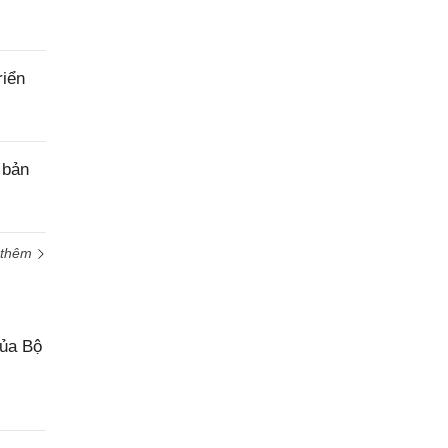
riển
 bản
 thêm
của Bộ