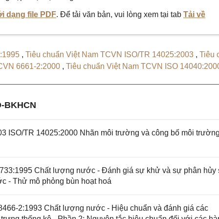
i dạng file PDF
. Để tải văn bản, vui lòng xem tại tab
Tải về
6:1995
,
Tiêu chuẩn Việt Nam TCVN ISO/TR 14025:2003
,
Tiêu 
TCVN 6661-2:2000
,
Tiêu chuẩn Việt Nam TCVN ISO 14040:20
chuẩn Việt Nam TCVN 6489:1999
,
Tiêu chuẩn Việt Nam TCVN
6
Đ-BKHCN
3 ISO/TR 14025:2000 Nhãn môi trường và công bố môi trường
33:1995 Chất lượng nước - Đánh giá sự khử và sự phân hủy 
ớc - Thử mô phỏng bùn hoạt hoá
466-2:1993 Chất lượng nước - Hiệu chuẩn và đánh giá các
rưng thống kê - Phần 2: Nguyên tắc hiệu chuẩn đối với các h