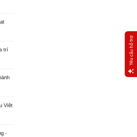
ạt
 trí
hành
Yêu
cầu
hỗ trợ
 Việt
g -