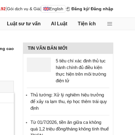
|
|
192
Gói dịch vụ & Giá
English
Đăng ký
/ Đăng nhập
Luật sư tư vấn
AI Luật
Tiện ích
TIN VĂN BẢN MỚI
ng cao
5 tiêu chí xác định thủ tục
hành chính đủ điều kiện
thực hiện trên môi trường
điện tử
Thủ tướng: Xử lý nghiêm hiệu trưởng
để xảy ra lạm thu, ép học thêm trái quy
định
Từ 01/7/2026, tiền ăn giữa ca không
quá 1,2 triệu đồng/tháng không tính thuế