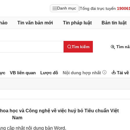
|
Danh mục
Tổng đài trực tuyến
19006
hảo
Tin văn bản mới
Tin pháp luật
Bản tin luật
Tìm kiếm
Tìm nâ
lực
VB liên quan
Lược đồ
Nội dung hợp nhất
Tải về
oa học và Công nghệ về việc huỷ bỏ Tiêu chuẩn Việt
Nam
ng cập nhật nội dung bản Word.