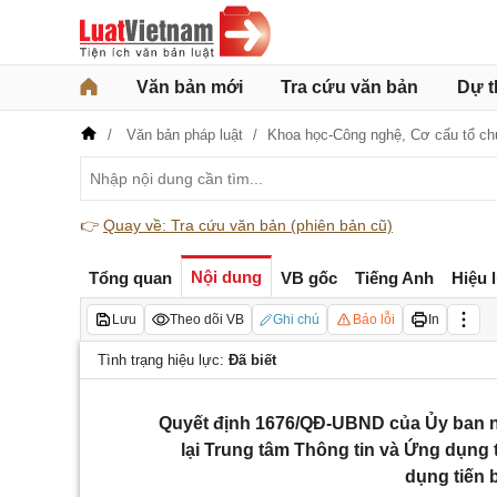
Văn bản mới
Tra cứu văn bản
Dự t
Văn bản pháp luật
Khoa học-Công nghệ,
Cơ cấu tổ c
👉
Quay về: Tra cứu văn bản (phiên bản cũ)
Nội dung
Tổng quan
VB gốc
Tiếng Anh
Hiệu 
Lưu
Theo dõi VB
Ghi chú
Báo lỗi
In
Tình trạng hiệu lực:
Đã biết
Quyết định 1676/QĐ-UBND của Ủy ban nh
lại Trung tâm Thông tin và Ứng dụng
dụng tiến