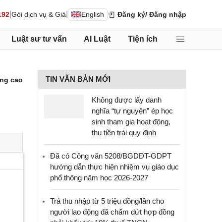
|
|
192
Gói dịch vụ & Giá
English
Đăng ký
/ Đăng nhập
Luật sư tư vấn
AI Luật
Tiện ích
TIN VĂN BẢN MỚI
ng cao
Không được lấy danh
nghĩa “tự nguyện” ép học
sinh tham gia hoạt động,
thu tiền trái quy định
Đã có Công văn 5208/BGDĐT-GDPT
hướng dẫn thực hiện nhiệm vụ giáo dục
phổ thông năm học 2026-2027
Trả thu nhập từ 5 triệu đồng/lần cho
người lao động đã chấm dứt hợp đồng