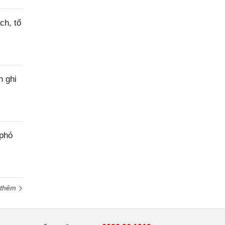
ch, tổ
h ghi
 phó
 thêm