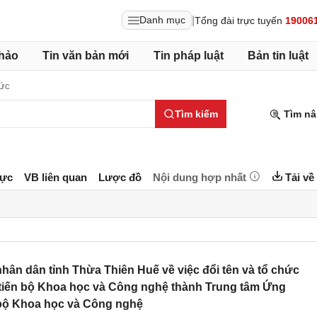
|
Danh mục
Tổng đài trực tuyến
19006
hảo
Tin văn bản mới
Tin pháp luật
Bản tin luật
hức
Tìm kiếm
Tìm nâ
lực
VB liên quan
Lược đồ
Nội dung hợp nhất
Tải về
ân dân tỉnh Thừa Thiên Huế về việc đổi tên và tổ chức
 tiến bộ Khoa học và Công nghệ thành Trung tâm Ứng
 bộ Khoa học và Công nghệ