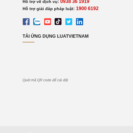
0938 36 1919
Hỗ trợ về dịch vụ:
1900 6192
Hỗ trợ giải đáp pháp luật:
TẢI ỨNG DỤNG LUATVIETNAM
Quét mã QR code để cài đặt