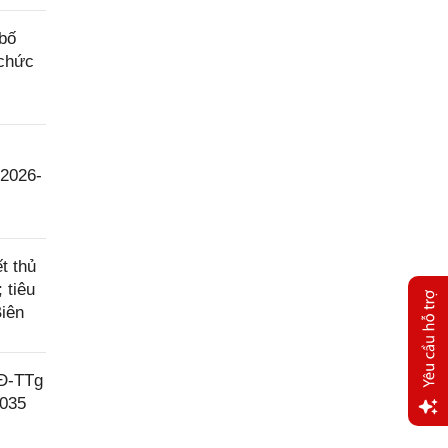
bố
 chức
 2026-
t thủ
 tiêu
Biên
QĐ-TTg
2035
Yêu