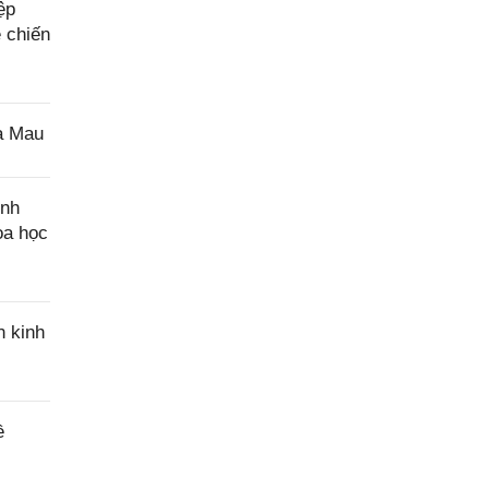
ệp
ệ chiến
à Mau
ính
oa học
n kinh
ề