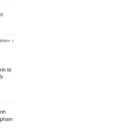
cầu
hỗ trợ
hị
 thêm
nh bị
ôi
ính
c phạm