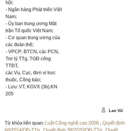
hội;
- Ngân hàng Phát triển Việt
Nam;
- Ủy ban trung ương Mặt
trận Tổ quốc Việt Nam;
- Cơ quan trung ương của
các đoàn thể;
- VPCP: BTCN, các PCN,
Trợ lý TTg, TGĐ cổng
TTĐT,
các Vụ, Cục, đơn vị trực
thuộc, Công báo;
- Lưu: VT, KGVX (3b).KN
205
Lan Vũ
Từ khóa liên quan:
Luật Công nghệ cao 2008
,
Quyết định
66/2014/QĐ-TTg
,
Quyết định 38/2020/QĐ-TTg
,
Quyết