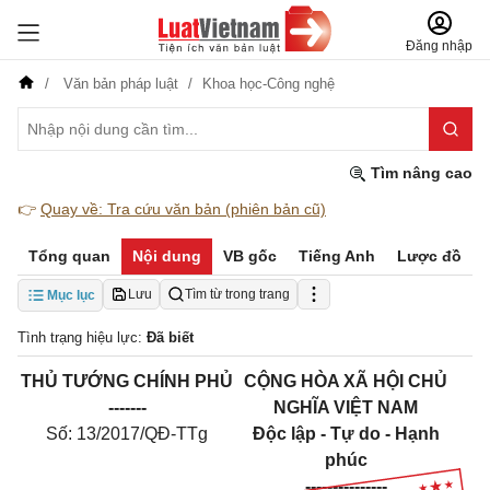
Đăng nhập
Văn bản pháp luật
Khoa học-Công nghệ
Tìm nâng cao
👉
Quay về: Tra cứu văn bản (phiên bản cũ)
Tổng quan
Nội dung
VB gốc
Tiếng Anh
Lược đồ
Lưu
Tìm từ trong trang
Mục lục
Tình trạng hiệu lực:
Đã biết
THỦ T
ƯỚ
NG CHÍNH PHỦ
CỘNG HÒA XÃ HỘI CHỦ
-------
NGHĨA VIỆT NAM
Số: 13/2017/QĐ-TTg
Độc lập - Tự do - Hạnh
phúc
---------------