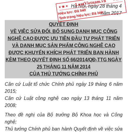
Hà Nội, ngày 28 tháng 4
Hiệu lực: Đã biết
Tình trạng hiệu lực: Đã biết
năm 2017
QUYẾT ĐỊNH
VỀ VIỆC SỬA ĐỔI, BỔ SUNG DANH MỤC CÔNG
NGHỆ CAO ĐƯỢC ƯU TIÊN ĐẦU TƯ PHÁT TRIỂN
VÀ DANH MỤC SẢN PHẨM CÔNG NGHỆ CAO
ĐƯỢC KHUYẾN KHÍCH PHÁT TRIỂN BAN HÀNH
KÈM THEO QUYẾT ĐỊNH SỐ 66/2014/QĐ-TTG NGÀY
25 THÁNG 11 NĂM 2014
CỦA THỦ TƯỚNG CHÍNH PHỦ
Căn cứ Luật tổ chức Chính phủ ngày 19 tháng 6 năm
2015;
Căn cứ Luật công nghệ cao ngày 13 tháng
1
1 năm
2008;
Theo đề nghị của Bộ trưởng Bộ Khoa học và Công
nghệ;
Thủ tướng Chính phủ ban hành Quyết định về việc sửa