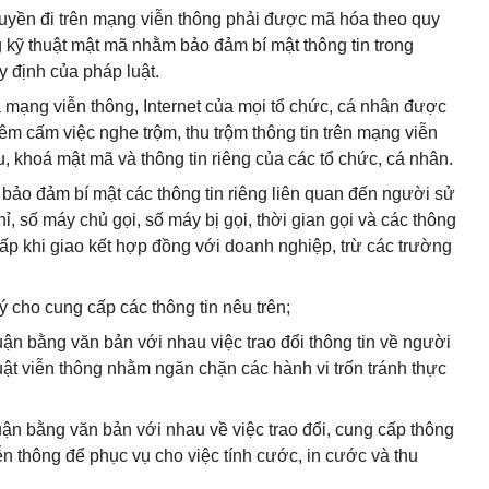
truyền đi trên mạng viễn thông phải được mã hóa theo quy
g kỹ thuật mật mã nhằm bảo đảm bí mật thông tin trong
y định của pháp luật.
ua mạng viễn thông, Internet của mọi tổ chức, cá nhân được
êm cấm việc nghe trộm, thu trộm thông tin trên mạng viễn
u, khoá mật mã và thông tin riêng của các tổ chức, cá nhân.
 bảo đảm bí mật các thông tin riêng liên quan đến người sử
ỉ, số máy chủ gọi, số máy bị gọi, thời gian gọi và các thông
ấp khi giao kết hợp đồng với doanh nghiệp, trừ các trường
 cho cung cấp các thông tin nêu trên;
ận bằng văn bản với nhau việc trao đổi thông tin về người
uật viễn thông nhằm ngăn chặn các hành vi trốn tránh thực
uận bằng văn bản với nhau về việc trao đổi, cung cấp thông
ễn thông để phục vụ cho việc tính cước, in cước và thu