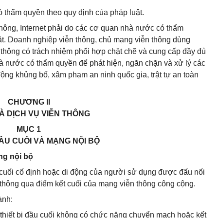
 thẩm quyền theo quy định của pháp luật.
 thông, Internet phải do các cơ quan nhà nước có thẩm
ật. Doanh nghiệp viễn thông, chủ mạng viễn thông dùng
n thông có trách nhiệm phối hợp chặt chẽ và cung cấp đầy đủ
hà nước có thẩm quyền để phát hiện, ngăn chặn và xử lý các
ộng khủng bố, xâm phạm an ninh quốc gia, trật tự an toàn
CHƯƠNG II
À DỊCH VỤ VIỄN THÔNG
MỤC 1
ĐẦU CUỐI VÀ MẠNG NỘI BỘ
ng nội bộ
đầu cuối cố định hoặc di động của người sử dụng được đấu nối
hông qua điểm kết cuối của mạng viễn thông công cộng.
ành:
à thiết bị đầu cuối không có chức năng chuyển mạch hoặc kết