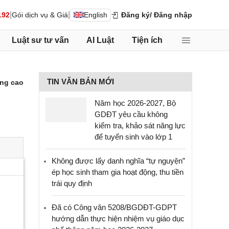
|
|
192
Gói dịch vụ & Giá
English
Đăng ký
/ Đăng nhập
Luật sư tư vấn
AI Luật
Tiện ích
TIN VĂN BẢN MỚI
ng cao
Năm học 2026-2027, Bộ
GDĐT yêu cầu không
kiểm tra, khảo sát năng lực
để tuyển sinh vào lớp 1
Không được lấy danh nghĩa “tự nguyện”
ép học sinh tham gia hoạt động, thu tiền
trái quy định
Đã có Công văn 5208/BGDĐT-GDPT
hướng dẫn thực hiện nhiệm vụ giáo dục