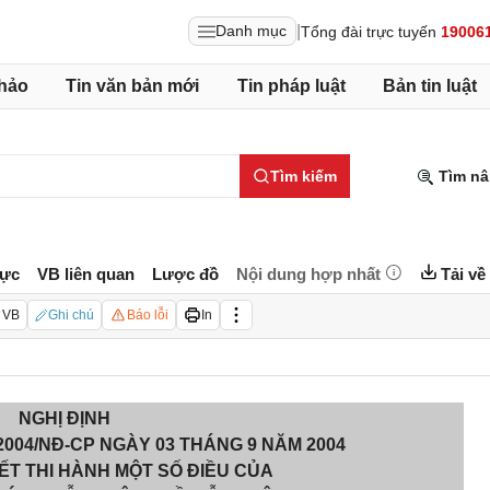
|
Danh mục
Tổng đài trực tuyến
19006
hảo
Tin văn bản mới
Tin pháp luật
Bản tin luật
Tìm kiếm
Tìm nâ
lực
VB liên quan
Lược đồ
Nội dung hợp nhất
Tải về
 VB
Ghi chú
Báo lỗi
In
NGHỊ ĐỊNH
2004/NĐ-CP NGÀY 03 THÁNG 9 NĂM 2004
IẾT THI HÀNH MỘT SỐ ĐIỀU CỦA