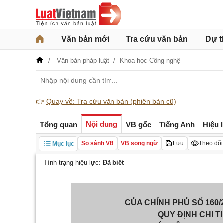
Văn bản mới
Tra cứu văn bản
Dự t
Văn bản pháp luật
Khoa học-Công nghệ
👉
Quay về: Tra cứu văn bản (phiên bản cũ)
Nội dung
Tổng quan
VB gốc
Tiếng Anh
Hiệu 
So sánh VB
VB song ngữ
Lưu
Theo dõi
Mục lục
Tình trạng hiệu lực:
Đã biết
CỦA CHÍNH PHỦ SỐ 160/
QUY ĐỊNH CHI T