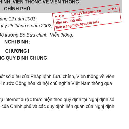
ÍNH, VIỄN THÔNG VỀ VIỄN THÔNG
CHÍNH PHỦ
háng 12 năm 2001;
Hiệu lực: Đã biết
Tình trạng hiệu lực: Đã biết
gày 25 tháng 5 năm 2002;
ộ trưởng Bộ Bưu chính, Viễn thông,
NGHỊ ĐỊNH:
CHƯƠNG I
G QUY ĐỊNH CHUNG
 một số điều của Pháp lệnh Bưu chính, Viễn thông về viễn
 nước Cộng hòa xã hội chủ nghĩa Việt Nam thông qua
ụ Internet được thực hiện theo quy định tại Nghị định số
ủa Chính phủ và các quy định liên quan của Nghị định