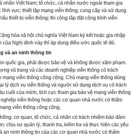
 cá nhân Việt Nam; tổ chức, cá nhân nước ngoài tham gia
c lĩnh vực: thiết lập mạng viễn thông; cung cấp và sử dụng
ẩu thiết bị viễn thông; thi công lắp đặt công trình viễn
Cộng hòa xã hội chủ nghĩa Việt Nam ký kết hoặc gia nhập
h của Nghị định này thì áp dụng điều ước quốc tế đó.
g và an ninh thông tin
 tin quốc gia, phải được bảo vệ và không được xâm phạm.
ợng vũ trang và các doanh nghiệp viễn thông có trách
n mạng viễn thông công cộng. Chủ mạng viễn thông dùng
i lý dịch vụ viễn thông và người sử dụng dịch vụ có trách
ầu cuối của mình, tích cực tham gia bảo vệ mạng viễn thông
 nghiệp viễn thông hoặc các cơ quan nhà nước có thẩm
mạng viễn thông công cộng.
 thông, cơ quan, tổ chức, cá nhân có trách nhiệm bảo đảm
n; chịu sự quản lý, thanh tra, kiểm tra và thực hiện các yêu
à an ninh thông tin của các cơ quan nhà nước có thẩm