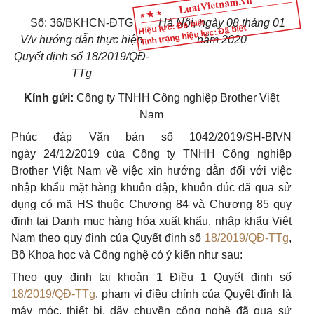
Số: 36/BKHCN-ĐTG
Hà Nội, ngày 08 tháng 01
Hiệu lực: Đã biết
Tình trạng hiệu lực: Đã biết
V/v hướng dẫn thực hiện
năm 2020
Quyết định số 18/2019/QĐ-
TTg
Kính gửi:
Công ty TNHH Công nghiệp Brother
Việt
Nam
Phúc đáp Văn bản số 1042/2019/SH-BIVN
ngày
24/12/2019 của Công ty
TNHH Công nghiệp
Brother Việt Na
m
về việc xin hướng dẫn đối với việc
nhập khẩu mặt hàng khuôn dập, khuôn đúc đã qua sử
dụng có mã HS thuộc Chương 84 và Chương 85 quy
định tại Danh mục hàng hóa xuất khẩu, nhập khẩu Việt
Nam theo quy định của Quyết định số
18/2019/QĐ-TTg
,
Bộ Khoa học và Công nghệ có ý kiến như sau:
Theo quy định tại khoản 1 Điều 1 Quyết định số
18/2019/QĐ-TTg
, phạm vi điều chỉnh của Quyết định là
máy móc, thiết bị, dây chuyền công nghệ đã qua sử