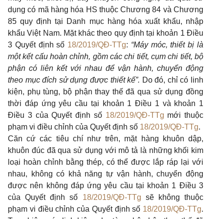
dụng có mã hàng hóa HS thuộc Chương 84 và Chương
85 quy định tại Danh mục hàng hóa xuất khẩu, nhập
khẩu Việt Nam. Mặt khác theo quy định tại khoản 1 Điều
3 Quyết định số
18/2019/QĐ-TTg
:
“Máy móc, thiết bị là
một kết cấu hoàn chỉnh, gồm các chi tiết, cụm chi tiết, bộ
phận có liên kết với nhau để vận hành, chuyển động
theo mục đích sử dụng được thiết kế”.
Do đó, chỉ có linh
kiện, phụ tùng, bộ phận thay thế đã qua sử dụng đồng
thời đáp ứng yêu cầu tại khoản 1 Điều 1 và khoản 1
Điều 3 của Quyết định số
18/2019/QĐ-TTg
mới thuộc
phạm vi điều chỉnh của Quyết định số
18/2019/QĐ-TTg
.
Căn cứ các tiêu chí như trên, mặt hàng khuôn dập,
khuôn đúc đã qua sử dụng với mô tả là những khối kim
loại hoàn chỉnh bằng thép, có thể được lắp ráp lại với
nhau, không có khả năng tự vận hành, chuyển động
được nên không đáp ứng yêu cầu tại khoản 1 Điều 3
của Quyết định số
18/2019/QĐ-TTg
sẽ không thuộc
phạm vi điều chỉnh của Quyết định số
18/2019/QĐ-TTg
.