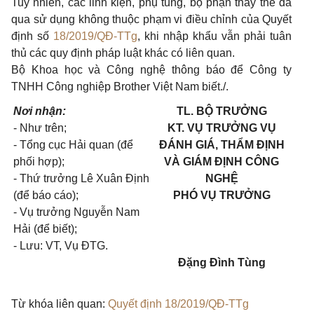
Tuy nhiên, các linh kiện, phụ tùng, bộ phận thay thế đã
qua sử dụng không thuộc phạm vi điều chỉnh của Quyết
định số
18/2019/QĐ-TTg
, khi nhập khẩu vẫn phải tuân
thủ các quy định pháp luật khác có liên quan.
Bộ Khoa học và Công nghệ thông báo để Công ty
TNHH Công nghiệp Brother Việt Nam biết./.
Nơi nhận:
TL. BỘ TRƯỞNG
- Như trên;
KT. VỤ TRƯỞNG VỤ
- Tổng cục Hải quan (để
ĐÁNH GIÁ, THẨM ĐỊNH
phối hợp);
VÀ GIÁM ĐỊNH CÔNG
- Thứ trưởng Lê Xuân Định
NGHỆ
(để báo cáo);
PHÓ VỤ TRƯỞNG
- Vụ trưởng Nguyễn Nam
Hải (để biết);
- Lưu: VT, Vụ ĐTG.
Đặng Đình Tùng
Từ khóa liên quan:
Quyết định 18/2019/QĐ-TTg