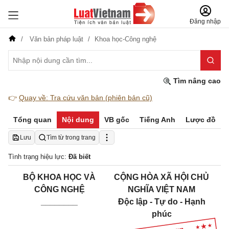
Đăng nhập
Văn bản pháp luật
Khoa học-Công nghệ
Tìm nâng cao
👉
Quay về: Tra cứu văn bản (phiên bản cũ)
Tổng quan
Nội dung
VB gốc
Tiếng Anh
Lược đồ
Lưu
Tìm từ trong trang
Tình trạng hiệu lực:
Đã biết
BỘ KHOA HỌC VÀ
CỘNG HÒA XÃ HỘI CHỦ
CÔNG NGHỆ
NGHĨA VIỆT NAM
________
Độc lập - Tự do - Hạnh
phúc
______________