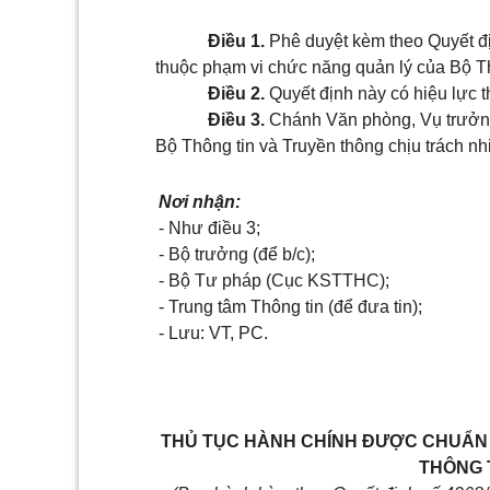
Điều 1.
Phê duyệt kèm theo Quyết đ
thuộc phạm vi
chức
năng quản lý của Bộ Th
Điều 2.
Quyết định này có hiệu lực t
Điều 3.
Chánh Văn phòng, Vụ trưởng
Bộ Thông tin và Truyền thông chịu trách nh
Nơi nhận:
- Như điều 3;
- Bộ trư
ở
ng (để b/c);
- B
ộ
Tư ph
á
p (Cục KSTTHC);
- Trung tâm Thông tin (để đưa tin);
- Lưu: VT, PC.
TH
Ủ
TỤC HÀNH CHÍNH
ĐƯỢC
CHUẨN 
THÔNG 