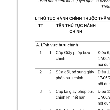
(Ban hành kèm theo Quyết định số 426
Thôn
I. THỦ TỤC HÀNH CHÍNH THUỘC THẨ
TT
TÊN THỦ TỤC HÀNH
CHÍNH
A. Lĩnh vực bưu chính
1
1
Cấp Giấy phép bưu
Điều 6
chính
17/06/2
nội du
2
2
Sửa đổi, bổ sung giấy
Điều 1
phép bưu chính
17/06/2
nội du
3
3
Cấp lại giấy phép bưu
Điều 1
chính khi hết hạn
17/06/2
nội du