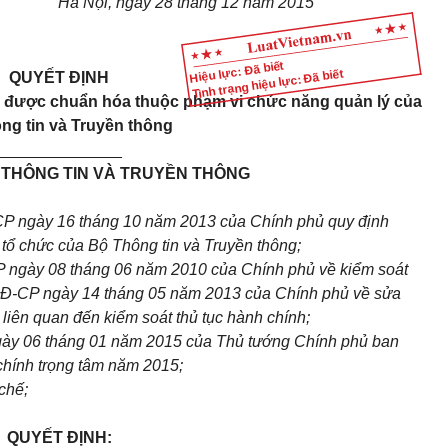
Hà Nội, ngày
28
tháng
12
năm 201
5
Hiệu lực: Đã biết
Tình trạng hiệu lực: Đã biết
QUYẾT ĐỊNH
h
được
chuẩn hóa thuộc phạm vi chức năng quản lý của
ng tin và
T
ruyền thông
______________
Ộ
THÔNG TIN VÀ TRUYỀN THÔNG
P ngày 16 tháng 10 năm 2013 của Chính phủ quy định
tổ chức của Bộ Thông tin và Truyền thông;
 ngày 08 tháng 06 năm 2010 của Chính phủ về kiểm soát
/NĐ-CP ngày 14 tháng 05 năm 2013 của Ch
í
nh phủ về sửa
 liên quan đến kiểm soát thủ tục hành chính;
gày 06 tháng 01 năm 2015 của Thủ tướng Chính phủ ban
chính trọng tâm năm 2015;
chế;
Q
U
Y
Ế
T ĐỊNH: