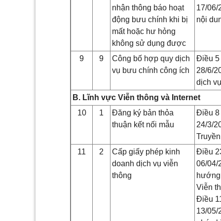
nhận thông báo hoạt
17/06/2
động bưu chính khi bị
nội du
mất hoặc hư hỏng
không sử dụng được
9
9
Công bố hợp quy dịch
Điều 5
vụ bưu chính công ích
28/6/2
dịch v
B. Lĩnh vực Viễn thông và Internet
10
1
Đăng ký bản thỏa
Điều 8
thuận kết nối mẫu
24/3/2
Truyền
11
2
Cấp giấy phép kinh
Điều 2
doanh dịch vụ viễn
06/04/
thông
hướng 
Viễn t
Điều 1
13/05/