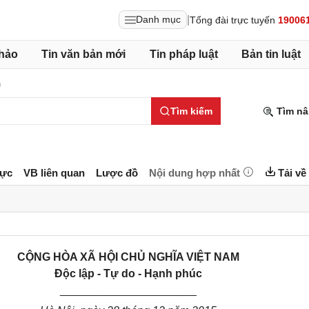
|
Danh mục
Tổng đài trực tuyến
19006
hảo
Tin văn bản mới
Tin pháp luật
Bản tin luật
h
Tìm kiếm
Tìm nâ
lực
VB liên quan
Lược đồ
Nội dung hợp nhất
Tải về
CỘNG HÒA XÃ HỘI CHỦ NGHĨA VIỆT NAM
Độc lập - Tự do - Hạnh phúc
______________________