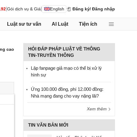
|
|
192
Gói dịch vụ & Giá
English
Đăng ký
/ Đăng nhập
Luật sư tư vấn
AI Luật
Tiện ích
HỎI ĐÁP PHÁP LUẬT VỀ THÔNG
ng cao
TIN-TRUYỀN THÔNG
Lập fanpage giả mạo có thể bị xử lý
hình sự
Ứng 100.000 đồng, phí 12.000 đồng:
Nhà mạng đang cho vay nặng lãi?
Xem thêm
TIN VĂN BẢN MỚI