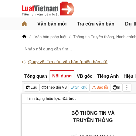
Văn bản mới
Tra cứu văn bản
Dự t
Văn bản pháp luật
Thông tin-Truyền thông,
Hành chín
👉
Quay về: Tra cứu văn bản (phiên bản cũ)
Nội dung
Tổng quan
VB gốc
Tiếng Anh
Hiệu 
Lưu
Theo dõi VB
Ghi chú
Báo lỗi
In
Tình trạng hiệu lực:
Đã biết
BỘ
THÔNG TIN VÀ
TRUYỀN THÔNG
_________