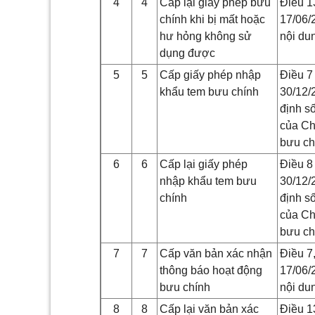
4
4
Cấp lại giấy phép bưu
Điều 1
chính khi bị mất hoặc
17/06/2
hư hỏng không sử
nội du
dụng được
5
5
Cấp giấy phép nhập
Điều 7
khẩu tem bưu chính
30/12/2
định s
của Ch
bưu
ch
6
6
Cấp lại giấy phép
Điều 8
nhập khẩu tem bưu
30/12/2
chính
định s
của Ch
bưu
ch
7
7
Cấp văn bản xác nhận
Điều 7
thông báo hoạt động
17/06/2
bưu chính
nội du
8
8
Cấp lại văn bản xác
Điều 1