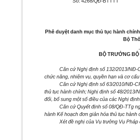
Số:
4268
/QĐ-B
TTT
T
P
hê duyệt danh mục th
ủ
tục hành chín
B
ộ
T
hô
BỘ
TRƯỞNG
B
Căn cứ Nghị định số 132/2013/NĐ-C
chức năng, nhiệm vụ, quyền hạn và cơ cấu 
Căn cứ Nghị định số 63/2010/NĐ-CP
thủ tục hành chính; Nghị định số 48/2013
đổi, bổ sung một số điều của các Nghị định
Căn cứ Quyết định số 08/QĐ-TTg n
hành Kế hoạch đơn giản hóa thủ tục hành 
Xét đề nghị của Vụ trưởng Vụ Pháp 