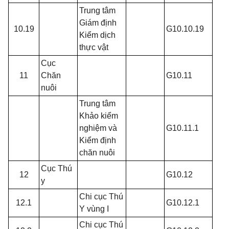
Trung tâm
Giám định
10.19
G10.10.19
Kiểm dịch
thực vật
Cục
11
Chăn
G10.11
nuôi
Trung tâm
Khảo kiểm
nghiệm và
G10.11.1
Kiểm định
chăn nuôi
Cục Thú
12
G10.12
y
Chi cục Thú
12.1
G10.12.1
Y vùng I
Chi cục Thú