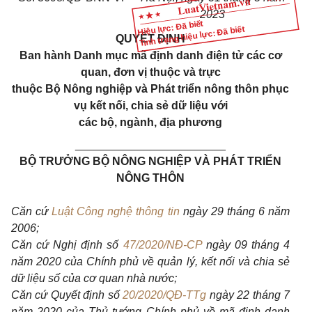
2023
Hiệu lực: Đã biết
Tình trạng hiệu lực: Đã biết
QUYẾT ĐỊNH
Ban hành Danh mục mã định danh điện tử các cơ
quan, đơn vị thuộc và trực
thuộc Bộ Nông nghiệp và Phát triển nông thôn phục
vụ kết nối, chia sẻ dữ liệu với
các bộ, ngành, địa phương
________________________
BỘ TRƯỞNG BỘ NÔNG NGHIỆP VÀ PHÁT TRIỂN
NÔNG THÔN
Căn cứ
Luật Công nghệ thông tin
ngày 29 tháng 6 năm
2006;
Căn cứ Nghị định số
47/2020/NĐ-CP
ngày 09 tháng 4
năm 2020 của Chính phủ về quản lý, kết nối và chia sẻ
dữ liệu số của cơ quan nhà nước;
Căn cứ Quyết định số
20/2020/QĐ-TTg
ngày 22 tháng 7
năm 2020 của Thủ tướng Chính phủ về mã định danh