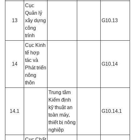
Cục
Quản lý
13
xây dựng
G10.13
công
trình
Cục Kinh
tế hợp
tác và
14
G10.14
Phát triển
nông
thôn
Trung tâm
Kiểm định
kỹ thuật an
14.1
G10.14.1
toàn máy,
thiết bị nông
nghiệp
Cục Chất