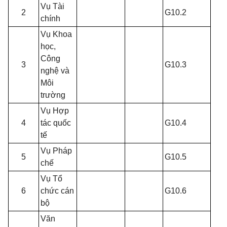
Vụ Tài
2
G10.2
chính
Vụ Khoa
học,
Công
3
G10.3
nghệ và
Môi
trường
Vụ Hợp
4
tác quốc
G10.4
tế
Vụ Pháp
5
G10.5
chế
Vụ Tổ
6
chức cán
G10.6
bộ
Văn