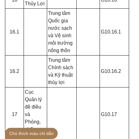
Thủy Lợi
Trung tâm
Quốc gia
nước sạch
16.1
G10.16.1
và Vệ sinh
môi trường
nông thôn
Trung tâm
Chính sách
16.2
G10.16.2
và Kỹ thuật
thủy lợi
Cục
Quản lý
đê điều
17
và
G10.17
Phòng,
chống
Chú thích màu chỉ dẫn
thiên tai