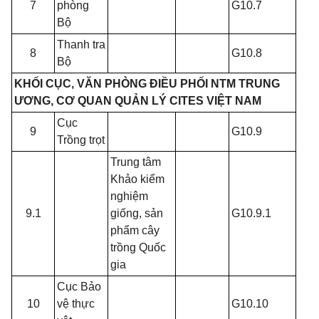
7
phòng
G10.7
Bộ
Thanh tra
8
G10.8
Bộ
KHỐI CỤC, VĂN PHÒNG ĐIỀU PHỐI NTM TRUNG
ƯƠNG, CƠ QUAN QUẢN LÝ CITES VIỆT NAM
Cục
9
G10.9
Trồng trọt
Trung tâm
Khảo kiểm
nghiệm
9.1
giống, sản
G10.9.1
phẩm cây
trồng Quốc
gia
Cục Bảo
10
vệ thực
G10.10