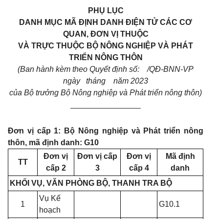
PHỤ LỤC
DANH MỤC MÃ ĐỊNH DANH ĐIỆN TỬ CÁC CƠ
QUAN, ĐƠN VỊ THUỘC
VÀ TRỰC THUỘC BỘ NÔNG NGHIỆP VÀ PHÁT
TRIỂN NÔNG THÔN
(Ban hành kèm theo Quyết định số: /QĐ-BNN-VP
ngày tháng năm 2023
của Bộ trưởng Bộ Nông nghiệp và Phát triển nông thôn)
________________
Đơn vị cấp 1: Bộ Nông nghiệp và Phát triển nông
thôn, mã định danh: G10
Đơn vị
Đơn vị cấp
Đơn vị
Mã định
TT
cấp 2
3
cấp 4
danh
KHỐI VỤ, VĂN PHÒNG BỘ, THANH TRA BỘ
Vụ Kế
1
G10.1
hoạch