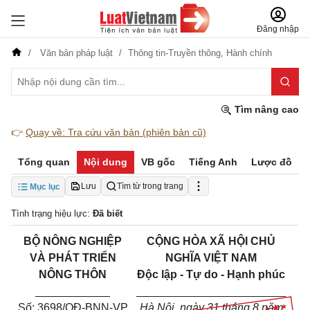
Đăng nhập
Văn bản pháp luật
Thông tin-Truyền thông,
Hành chính
Tìm nâng cao
👉
Quay về: Tra cứu văn bản (phiên bản cũ)
Tổng quan
Nội dung
VB gốc
Tiếng Anh
Lược đồ
Lưu
Tìm từ trong trang
Mục lục
Tình trạng hiệu lực:
Đã biết
BỘ NÔNG NGHIỆP
CỘNG HÒA XÃ HỘI CHỦ
VÀ PHÁT TRIỂN
NGHĨA VIỆT NAM
NÔNG THÔN
Độc lập - Tự do - Hạnh phúc
____________
________________________
Số: 3698/QĐ-BNN-VP
Hà Nội, ngày 31 tháng 8 năm