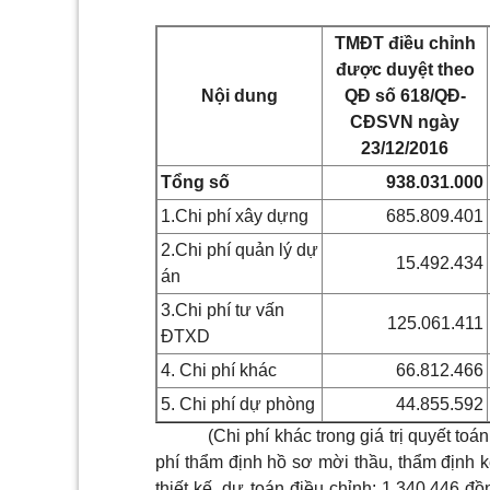
TMĐT điều chỉnh
được duyệt theo
Nội dung
QĐ số 618/QĐ-
CĐSVN ngày
23/12/2016
Tổng số
938.031.000
1.Chi phí xây dựng
685.809.401
2.Chi phí quản lý dự
15.492.434
án
3.Chi phí tư vấn
125.061.411
ĐTXD
4. Chi phí khác
66.812.466
5. Chi phí dự phòng
44.855.592
(Chi phí khác trong giá trị quyết to
phí thẩm định hồ sơ mời thầu, thẩm định k
thiết kế, dự toán điều chỉnh: 1.340.446 đồ