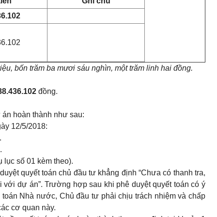
tiền
Ghi chú
36.102
36.102
ệu, bốn trăm ba mươi sáu nghìn, một trăm linh hai đồng.
88.436.102
đồng.
ự án hoàn thành như sau
:
ày 12/5/2018:
.
.
ụ lục số 01 kèm theo).
ê duyệt quyết toán chủ đầu tư khẳng định
“Chưa có thanh tra,
i với dự án”.
Trường hợp sau khi phê duyệt quyết toán có ý
m toán Nhà nước, Chủ đầu tư phải chịu trách nhiệm và chấp
các cơ quan này.