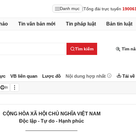
|
Danh mục
Tổng đài trực tuyến
19006
hảo
Tin văn bản mới
Tin pháp luật
Bản tin luật
Tìm kiếm
Tìm nâ
lực
VB liên quan
Lược đồ
Nội dung hợp nhất
Tải về
In
CỘNG HÒA XÃ HỘI CHỦ NGHĨA VIỆT NAM
Độc lập - Tự do - Hạnh phúc
___________________