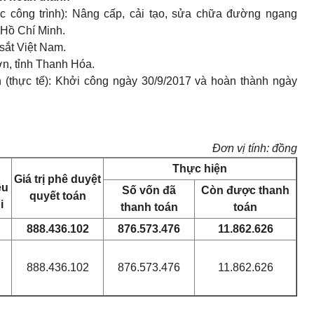
c công trình): Nâng cấp, cải tạo, sửa chữa đường ngang
 Hồ Chí Minh.
sắt Việt Nam.
n, tỉnh Thanh Hóa.
 (thực tế): Khởi công ngày 30/9/2017 và hoàn thành ngày
Đơn vị tính: đồng
Thực hiện
Giá trị phê duyệt
ều
Số vốn đã
Còn được thanh
quyết toán
i
thanh toán
toán
888.436.102
876.573.476
11.862.626
888.436.102
876.573.476
11.862.626