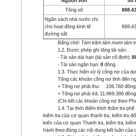
Nguồn vốn
Số 
Tổng số
888.4
Ngân sách nhà nước chi
cho hoạt động kinh tế
888.4
đường sắt
Bằng chữ: Tám trăm tám mươi tám tri
1.2. Được phép ghi tăng tài sản:
-
Tài sản dài hạn (tài sản cố định):
8
-
Tài sản ngắn hạn:
0
đồng.
1.3.
Thực hiện xử lý công nợ của d
Tổng các khoản công nợ tính đến ng
+ Tổng nợ phải thu:
106.760 đồng
+ Tổng nợ phải trả: 11.969.386 đồng
(Chi tiết các khoản công nợ theo Ph
1.4.
Tại thời điểm trình thẩm tra ph
kiểm tra của cơ quan thanh tra, kiểm tra đố
kiến của cơ quan Thanh tra, kiểm tra, kiể
hành theo đúng các nội dung kết luận của 