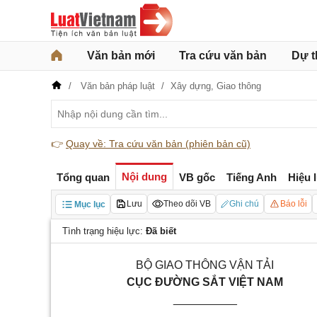
Văn bản mới
Tra cứu văn bản
Dự t
Văn bản pháp luật
Xây dựng,
Giao thông
👉
Quay về: Tra cứu văn bản (phiên bản cũ)
Nội dung
Tổng quan
VB gốc
Tiếng Anh
Hiệu 
Lưu
Theo dõi VB
Ghi chú
Báo lỗi
Mục lục
Tình trạng hiệu lực:
Đã biết
BỘ GIAO THÔNG
VẬN TẢI
CỤC ĐƯỜNG SẮT VIỆT NAM
__________