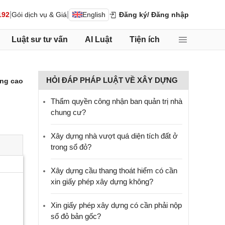
|
|
192
Gói dịch vụ & Giá
English
Đăng ký
/ Đăng nhập
Luật sư tư vấn
AI Luật
Tiện ích
HỎI ĐÁP PHÁP LUẬT VỀ XÂY DỰNG
ng cao
Thẩm quyền công nhận ban quản trị nhà
chung cư?
Xây dựng nhà vượt quá diện tích đất ở
trong sổ đỏ?
Xây dựng cầu thang thoát hiểm có cần
xin giấy phép xây dựng không?
Xin giấy phép xây dựng có cần phải nộp
sổ đỏ bản gốc?