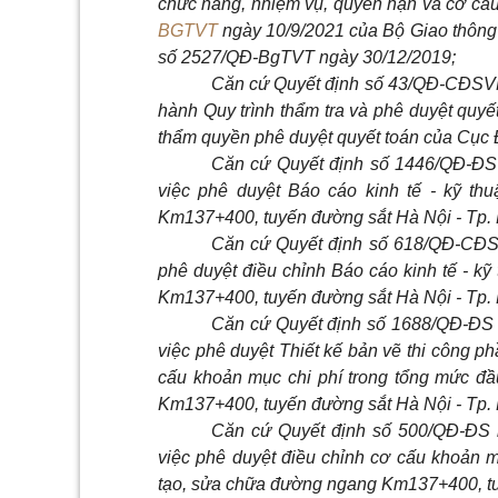
chức năng, nhiệm vụ, quyền hạn và cơ cấ
BGTVT
ngày 10/9/2021 của Bộ Giao thông v
số
2527/QĐ-BgTVT
ngày 30/12/2019;
Căn cứ Quyết định số 43/QĐ-CĐSVN
hành Quy trình thẩm tra và phê duyệt quyế
thẩm quyền phê duyệt quyết toán của Cục 
Căn cứ Quyết định số 1446/QĐ-ĐS 
việc phê duyệt Báo cáo kinh tế - kỹ th
Km137+400, tuyến đường sắt Hà Nội
-
Tp.
Căn cứ Quyết định số 618/QĐ-CĐS
phê duyệt điều chỉnh Báo cáo kinh tế - kỹ
Km137+400, tuyến đường sắt Hà Nội
-
Tp.
Căn cứ Quyết định số 1688/QĐ-ĐS 
việc phê duyệt Thiết kế bản vẽ thi công p
cấu khoản mục chi phí trong tổng mức đầ
Km137+400, tuyến đường sắt Hà Nội - Tp. 
Căn cứ Quyết định số 500/QĐ-ĐS 
việc phê duyệt điều chỉnh cơ cấu khoản m
tạo, sửa chữa đường ngang Km137+400, tu