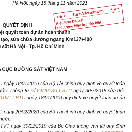
Hà Nội, ngày 18 tháng 11 năm 202
1
Hiệu lực: Đã biết
Tình trạng hiệu lực: Đã biết
QUYẾT ĐỊNH
ệt quyết toán dự án hoàn thành
ải tạo, sửa chữa đường ngang Km137+400
sắt Hà Nội - Tp. Hồ Chí Minh
_______________
 CỤC ĐƯỜNG SẮT VIỆT NAM
C
ngày 18/01/2016 của Bộ Tài chính quy định về quyết toán
ước; Thông tư số
64/2018/TT-BTC
ngày 30/7/2018 sửa đổi,
2016/TT-BTC
ngày 18/01/2016 quy định về quyết toán dự án
C
ngày 20/02/2020 của Bộ Tài chính quy định về quyết toán
nước;
VT ngày 30/12/2019 của Bộ Giao thông vận tải quy định