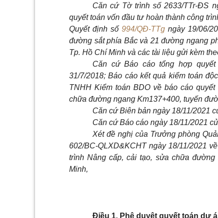
Căn cứ Tờ trình số 2633/TTr-ĐS n
quyết toán vốn đầu tư hoàn thành công trì
Quyết định số
994/QĐ-TTg
ngày 19/06/20
đường sắt phía Bắc và 21 đường ngang p
Tp. Hồ Chí Minh và các tài liệu gửi kèm the
Căn cứ Báo cáo tổng hợp quyết
31/7/2018; Báo cáo kết quả kiểm toán đ
TNHH Kiểm toán BDO về báo cáo quyết to
chữa đường ngang Km137+400, tuyến đường
Căn cứ Biên bản ngày 18/11/2021 củ
Căn cứ Báo cáo ngày 18/11/2021 của
Xét đề nghị của Trưởng phòng Quản
602/BC-QLXD&KCHT ngày 18/11/2021 về vi
trình Nâng cấp, cải tạo, sửa chữa đườn
Minh,
Điều 1. Phê duyệt quyết toán dự 