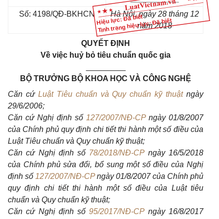
Số: 4198/QĐ-BKHCN
Hà Nội
, ngày
28
tháng
12
Hiệu lực: Đã biết
Tình trạng hiệu lực: Đã biết
năm
2018
QUYẾT ĐỊNH
V
ề việc huỷ bỏ tiêu chuẩn quốc gia
_________
BỘ TRƯỞNG BỘ KHOA HỌC VÀ CÔNG NGHỆ
Căn cứ
Luật Tiêu chuẩn và Quy chuẩn kỹ thuật
ngày
29/6/2006;
Căn cứ Nghị định số
127/2007/NĐ-CP
ngày
0
1/8/2007
của Chính phủ quy định chi tiết thi hành một số điều của
Luật Tiêu chuẩn và Quy chuẩn kỹ thuật;
Căn cứ Nghị định số
78/2018/NĐ-CP
ngày 16/5/2018
của Chính phủ sửa đổi, bổ sung một số điều của Nghị
định số
127/2007/NĐ-CP
ngày 01/8/2007 của Chính phủ
quy định chi tiết thi hành một số điều của Luật tiêu
chuẩn và Quy chuẩn kỹ thuật;
Căn cứ Nghị định số
95/2017/NĐ-CP
ngày 16/8/2017