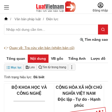
Đăng nhập
Văn bản pháp luật
Điện lực
Tìm nâng cao
👉
Quay về: Tra cứu văn bản (phiên bản cũ)
Tổng quan
Nội dung
VB gốc
Tiếng Anh
Lược đồ
Lưu
Tìm từ trong trang
Mục lục
Tình trạng hiệu lực:
Đã biết
BỘ KHOA HỌC VÀ
CỘNG HÒA XÃ HỘI CHỦ
CÔNG NGHỆ
NGHĨA VIỆT NAM
______________
Độc lập - Tự do - Hạnh
phúc
___________