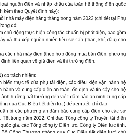
 loại nguồn điện và nhập khẩu của toàn hệ thống điện quốc
nh kèm theo Quyết định này);
ỗi nhà máy điện hàng tháng trong năm 2022 (chi tiết tại Phụ
Trong đó:
ệm chủ động thực hiện công tác chuẩn bị phát điện, bao gồm
y và thu xếp nguồn nhiên liệu sơ cấp (than, khí, dầu) cho
của các nhà máy điện (theo hợp đồng mua bán điện, phương
định liên quan về giá điện và thị trường điện.
) có trách nhiệm:
n biến thực tế của phụ tải điện, các điều kiện vận hành hệ
n hành và cung cấp điện an toàn, ổn định và tin cậy cho hệ
g ảnh hưởng bất thường đến việc đảm bảo an ninh cung cấp
hông qua Cục Điều tiết
đ
iện lực) để xem xét, chỉ đạo;
chuẩn bị các phương án đảm bảo cung cấp điện cho các sự
, T
ế
t trong năm 2022. Chỉ đạo T
ổ
ng công ty Truyền tải điện
 quốc gia, các T
ổ
ng công ty Điện lực, Công ty Điện lực tỉnh,
o Bộ Công Thương (thông qua Cục Điều tiết
đ
iện lực) chủ