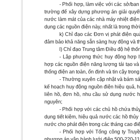
- Phối hợp, làm việc với các sở/ba
trường để xây dựn
g
phương án giải quyết
nước làm mát của các nhà máy nhiệt điện 
dụng các nguồn điện này, nhất là trong th
k) Chỉ đạo các Đơn vị phát điện qu
đảm bảo khả năng sẵn sàng huy động và th
l) Chỉ đạo Trung tâm Điều độ hệ th
- Lập phương thức huy động hợp l
hợp các nguồn điện năng lượng tái tạo và
thống điện an toàn,
ổ
n định và tin cậy tron
- Thường xuyên cập nhật và bám sát 
kế hoạch huy động nguồn điện hiệu quả, hợ
liên h
ồ
, đơn hồ, nhu cầu sử dụng nước hạ
nguyên;
- Phối hợp với các chủ hồ chứa thủ
dụng tiết kiệm, hiệu quả nước các hồ thủy
nước cho phát điện trong các tháng cao đ
- Phối hợp với Tổng công ty Truyề
phương án vận hành lưới điện 500-220-
11