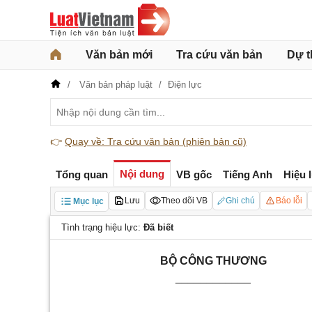
Văn bản mới
Tra cứu văn bản
Dự t
Văn bản pháp luật
Điện lực
👉
Quay về: Tra cứu văn bản (phiên bản cũ)
Nội dung
Tổng quan
VB gốc
Tiếng Anh
Hiệu 
Lưu
Theo dõi VB
Ghi chú
Báo lỗi
Mục lục
Tình trạng hiệu lực:
Đã biết
BỘ CÔNG THƯƠNG
____________