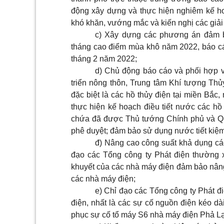
động xây dựng và thực hiện nghiêm kế h
khó khăn, vướng mắc và kiến nghị các giải
c) Xây dựng các phương án đảm b
tháng cao điểm mùa khô năm 2022, báo c
tháng 2 năm 2022;
d) Chủ động báo cáo và phối hợp 
triển nông thôn, Trung tâm Khí tượng Thủ
đặc biệt là các hồ thủy điện tại miền B
thực hiện kế hoạch điều tiết n
ước
các hồ 
chứa đã đư
ợ
c Thủ tướng Chính phủ và 
phê duyệt; đảm bảo sử dụng nước tiết kiệm
đ) Nâng cao công suất khả dụng cá
đạo các Tổng công ty Phát điện thường x
khuyết của các nhà máy điện đảm bảo nâng
các nhà máy điện;
e) Chỉ đạo các Tổng công ty Phát đi
điện, nhất là các sự cố nguồn điện kéo dà
phục sự cố tổ máy S6 nhà má
y
điện Phả Lạ