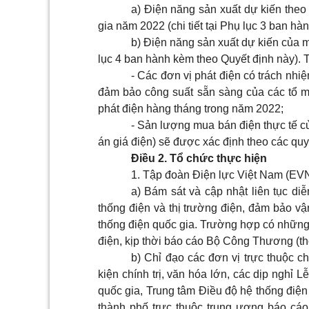
a) Điện năng sản xuất dự kiến theo
gia năm 2022 (chi tiết tại Phụ lục 3 ban hà
b) Điện năng sản xuất dự kiến của m
lục 4 ban hành kèm theo Quyết định này). 
- Các đơn vị phát điện có trách nhi
đảm bảo công suất sẵn sàng của các tổ má
phát điện hàng tháng trong năm 2022;
- Sản lượng mua bán điện thực tế 
án giá điện) sẽ được xác định theo các quy 
Điều 2. Tổ chức thực hiện
1. Tập đoàn Điện lực Việt Nam (EVN
a) Bám sát và cập nhật liên tục diễ
thống điện và thị trường điện, đảm bảo vậ
thống điện quốc gia. Trường hợp có nhữn
điện, kịp thời báo cáo Bộ Công Thương (t
b) Chỉ đạo các đ
ơ
n vị trực thuộc 
kiện chính trị, văn hóa lớn, các dịp nghỉ Lễ
quốc gia, Trung tâm Điều độ hệ thống điện
thành phố trực thuộc trung ương báo cá