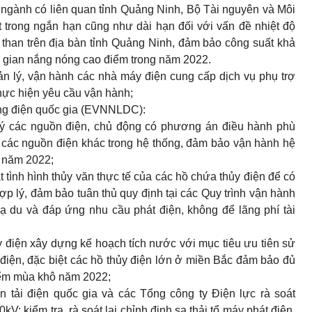
n ngành có liên quan tỉnh Quảng Ninh, Bộ Tài nguyên và Môi
 trong ngắn hạn cũng như dài hạn đối với vấn đề nhiệt độ
than tr
ê
n địa bàn tỉnh Quảng Ninh, đảm bảo công suất khả
ời gian nắng nóng cao điểm trong năm 2022.
ản lý, vận hành các nhà máy điện cung cấp dịch vụ phụ trợ
ực hiện yêu cầu vận hành;
ống điện quốc gia (EVNNLDC):
ý các nguồn điện, chủ động có phương án điều hành phù
 các nguồn điện khác trong hệ thống, đảm bảo vận hành hệ
g năm 2022;
tình hình thủy văn thực tế của các hồ chứa thủy điện để có
p lý, đảm bảo tuân thủ quy định tại các Quy trình vận hành
 du và đáp ứng nhu cầu phát điện, không để lãng phí tài
y điện xây dựng kế hoạch tích nước với mục tiêu ưu tiên sử
 điện, đặc biệt các hồ thủy điện lớn ở miền Bắc đảm bảo đủ
iểm mùa khô năm 2022;
n tải điện quốc gia và các T
ổ
ng công ty Điện lực rà soát
0
kV; kiểm tra, rà soát lại chỉnh định sa thải tổ máy phát điện,