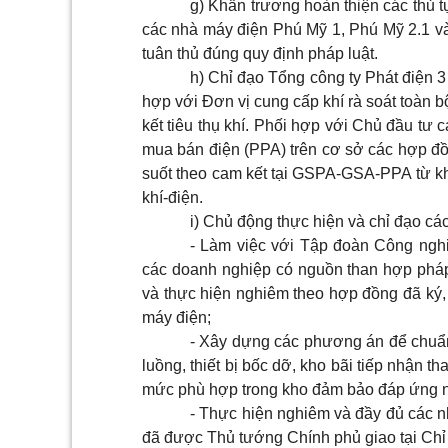
g) Khẩn trương hoàn thiện các thủ 
các nhà máy
đ
iện Phú Mỹ 1, Phú Mỹ 2.1 v
tuân thủ đúng quy định pháp luật.
h) Chỉ đạo Tổng công ty Phát điện 
hợp với Đơn vị cung cấp khí rà soát toàn 
kết tiêu thụ khí. Phối hợp với Chủ đầu tư
mua bán điện (PPA) trên cơ
s
ở các hợp đồ
suốt theo cam kết tại GSPA-GSA-PPA từ k
khí-điện.
i) Chủ động thực hiện và chỉ đạo cá
- Làm việc với Tập đoàn Công ngh
các doanh nghiệp có nguồn than h
ợ
p phá
và thực hiện nghiêm theo hợp đồng đã ký,
máy điện;
- Xây dựng các phương án đ
ể
chuẩn
luồng, thiết bị bốc dỡ, kho bãi tiếp nhận than
mức phù hợp trong kho đảm bảo đáp ứng n
- Thực hiện nghiêm và đầy đủ các n
đã được Thủ tướng Chính phủ giao tại Chỉ 