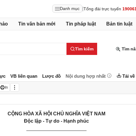
|
Danh mục
Tổng đài trực tuyến
19006
hảo
Tin văn bản mới
Tin pháp luật
Bản tin luật
Tìm kiếm
Tìm nâ
lực
VB liên quan
Lược đồ
Nội dung hợp nhất
Tải về
In
CỘNG HÒA XÃ HỘI CHỦ NGHĨA VIỆT NAM
Độc lập - Tự do - Hạnh phúc
______________________