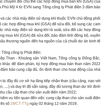
tục chuyển đổi chủ thể các hợp đồng mua bán khí (GSA) của
à Phú Mỹ 4 từ EVN sang Tổng công ty Phát điện 3 đảm bảo
3 và các nhà máy điện sử dụng khí thuộc EVN chủ động phối
bộ các hợp đồng mua khí (GSA) đ
ể
sửa đổi, bổ sung các cam
 các nhà máy điện sử dụng khí rà soát, sửa đổi các hợp đồng
ng mua khí (GSA) đã sửa đổi, bảo đảm tính đồng bộ, xuyên
hâu thượng nguồn đến hạ nguồn của cả chuỗi dự án kinh tế
c Tổng công t
y
Phát điện:
iệp Than - Khoáng sản Việt Nam, T
ổ
ng công ty Đông Bắc,
p khác để đàm phán, ký hợp đồng mua bán than năm 2022
 đảm bảo cung cấp đủ, ổn định than cho hoạt động của nhà
 bị đầy đủ cơ sở hạ tầng tiếp nhận than (cầu cảng, nạo vét
, ....) và duy trì
đ
ộ sẵn sàng, đ
ầ
y đủ lượng than dự trữ định
hu cầu cấp than cho sản xuất điện năm 2022;
hiệm vụ liên quan đến việc cung cấp than cho sản xuất điện
thị số
29/CT-TTg
ngày 02 tháng 12 năm 2019;