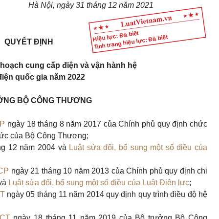
Hà Nội
, ngày
31
tháng
12
năm
2021
Hiệu lực: Đã biết
Tình trạng hiệu lực: Đã biết
QUYẾT ĐỊNH
 hoạch cung cấp điện và vận hành hệ
điện quốc gia năm 2022
ỞNG BỘ CÔNG THƯƠNG
CP
ngày 18 tháng 8 năm 2017 của Chính phủ quy định chức
chức của Bộ Công Thương;
ng 12 năm 2004 và
Luật sửa đổi, bổ sung một số điều của
-CP
ngày 21 tháng 10 năm 2013 của Chính phủ quy định chi
và
Luật sửa đổi, bổ sung một số điều của Luật Điện lực
;
CT
ngày 05 tháng 11 năm 2014 quy định quy trình điều độ hệ
BCT
ngày 18 tháng 11 năm 2019 của Bộ trưởng Bộ Công