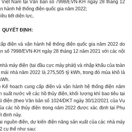
c Việt Nam tại Văn bản số 7998/EVN-KH ngày 28 tháng 12
n hành hệ thống điện quốc gia năm 2022;
u tiết diện lực,
QUYẾT ĐỊNH:
ấp điện và vận hành hệ thống điện quốc gia năm 2022 do
bản số 7998/EVN-KH ngày 28 tháng 12 năm 2021 với các nội
 nhà máy điện (tại đầu cực máy phát) và nhập khẩu của toàn
i mái nhà năm 2022 là 275,505 tỷ kWh, trong đó mùa khô là
 kWh.
p Kế hoạch cung cấp điện và vận hành hệ thống điện năm
 suất nước về các hồ thủy điện, khối lượng khí bao tiêu tại
 điện (theo Văn bản số 1024/DKT ngày 30/12/2021 của Vụ
a các hồ thủy điện trong năm 2022 được xác định tại Phụ
t định này.
oại nguồn điện, dự kiến điện năng sản xuất của các nhà máy
2 cụ thể như sau: