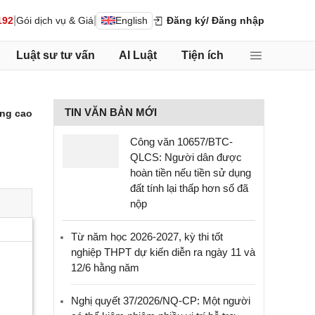
|
|
192
Gói dịch vụ & Giá
English
Đăng ký
/ Đăng nhập
Luật sư tư vấn
AI Luật
Tiện ích
TIN VĂN BẢN MỚI
ng cao
Công văn 10657/BTC-
QLCS: Người dân được
hoàn tiền nếu tiền sử dụng
đất tính lại thấp hơn số đã
nộp
Từ năm học 2026-2027, kỳ thi tốt
nghiệp THPT dự kiến diễn ra ngày 11 và
12/6 hằng năm
Nghị quyết 37/2026/NQ-CP: Một người