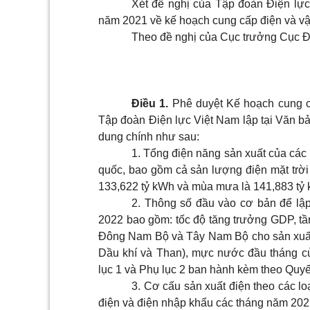
Xét đề nghị của Tập đoàn Điện lự
năm 2021 về kế hoạch cung cấp điện và vậ
Theo đề nghị của Cục trưởng Cục Điề
Điều 1.
Phê duyệt Kế hoạch cung c
Tập đoàn Điện lực Việt Nam lập tại Văn 
dung chính như sau:
1. Tổng điện năng sản xuất của các
quốc, bao gồm cả sản lư
ợn
g điện mặt trờ
133,622 tỷ kWh và mùa mưa là 141,883 tỷ
2. Thông số đầu vào cơ bản để lậ
2022 bao gồm: tốc độ tăng trưởng GDP, tần
Đông Nam Bộ và Tây Nam Bộ cho sản xuất
Dầu khí và Than), mực nước đầu tháng củ
lục 1 và Phụ lục 2 ban hành kèm theo Quyế
3. Cơ cấu sản xuất điện theo các l
điện và điện nhập khẩu các tháng năm 202