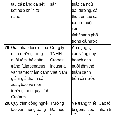
tàu cá bằng đá sệt
sản
thác cá ngừ
kết hợp khí nitơ
đại dương, cá
nano
thu trên tàu cá
xa
bờ thuộc
các
tỉnh/thành
phố
trong cả nước
28.
Giải pháp tối ưu hoá
Công
ty
Áp dụng tại
dinh dưỡng
trong
TNHH
các vùng quy
nuôi
tôm
thẻ
chân
Grobest
hoạch cho
trắng
(Litopenaeus
Industrial
nuôi tôm thẻ
vanname) thâm canh
Việt Nam
thâm canh
giảm giá thành sản
trên cả nước
xuất, bảo vệ môi
trường theo quy trình
Grofarm
29.
Quy trình công nghệ
Trường
Về trang thiết
Các tổ c
tạo ván mỏng bằng
Đại
học
bị gồm: luộc
nhân trê