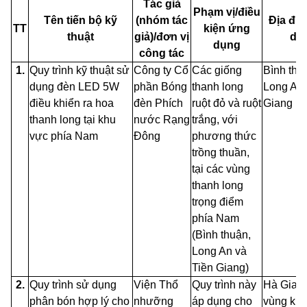
Tác giả
Phạm vị/điều
Tên tiến bộ kỹ
(nhóm tác
Địa đi
TT
kiện ứng
thuật
giả)/đơn vị
dụ
dụng
công tác
1.
Quy trình kỹ thuật sử
Công ty Cổ
Các giống
Bình thu
dụng đèn LED 5W
phần Bóng
thanh long
Long An 
điều khiển ra hoa
đèn
Phích
ruột đỏ và ruột
Giang
thanh long tại khu
nước Rạng
trắng, với
vực phía Nam
Đông
phương thức
trồng thuần,
tại các vùng
thanh long
trọng điểm
phía Nam
(Bình thuận,
Long An và
Tiền Giang)
2.
Quy trình sử dụng
Viện Thổ
Quy trình này
Hà Giang
phân bón hợp lý cho
nhưỡng
áp dụng cho
vùng khá