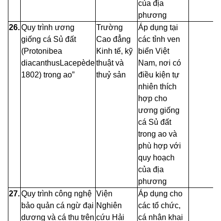
của địa
phương
26.
Quy trình ương
Trường
Áp dụng tại
giống
cá
Sủ
đất
Cao đẳng
các tỉnh ven
(Protonibea
Kinh tế, kỹ
biển Việt
diacanthusLacepède
thuật và
Nam, nơi có
1802)
trong ao”
thuỷ sản
điều kiện tự
nhiên thích
hợp cho
ương giống
cá Sủ đất
trong ao và
phù
hợp với
quy hoạch
của địa
phương
27.
Quy trình công nghệ
Viện
Áp dụng cho
bảo quản cá ngừ đại
Nghiên
các
tổ chức,
dương và cá thu trên
cứu
Hải
cá nhân khai