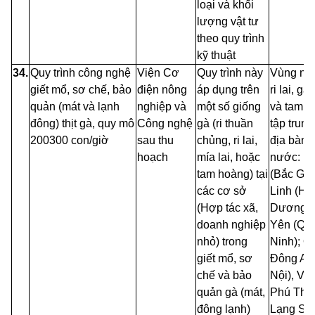
loại và khối
lượng vật tư
theo quy trình
kỹ thuật
34.
Quy trình công nghệ
Viện Cơ
Quy trình này
Vùng nuôi
giết mổ, sơ chế, bảo
điện nông
áp dụng trên
ri lai, gà
quản (mát và lạnh
nghiệp
và
một số giống
và tam h
đông) thịt gà, quy mô
Công
nghệ
gà (ri thuần
tập trung
200­300 con/giờ
sau thu
chủng, ri lai,
địa bàn 
hoạch
mía lai, hoặc
nước: ph
tam hoàng) tại
(Bắc Gia
các cơ sở
Linh (Hả
(Hợp tác xã,
Dương), 
doanh nghiệp
Yên (Qu
nhỏ) trong
Ninh); Q
giết mổ, sơ
Đông An
chế
và bảo
Nội), Vĩn
quản gà (mát,
Phú
Thọ,.
đông lạnh)
Lạng Sơ