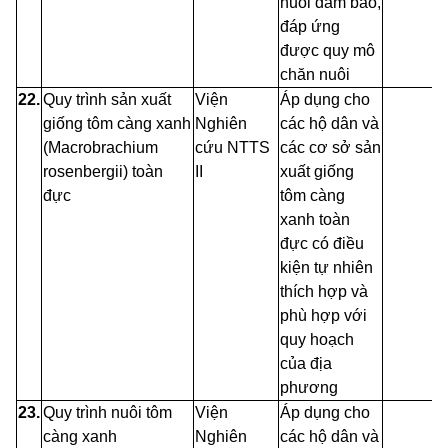
nuôi đảm bảo,
đáp ứng
được quy mô
chăn nuôi
22.
Quy trình sản xuất
Viện
Áp dụng cho
giống tôm càng
xanh
Nghiên
các hộ dân và
(Macrobrachium
cứu
NTTS
các cơ sở sản
rosenbergii) toàn
II
xuất giống
đực
tôm càng
xanh toàn
đực có điều
kiện tự nhiên
thích hợp và
phù hợp với
quy hoạch
của địa
phương
23.
Quy trình nuôi tôm
Viện
Áp dụng cho
càng xanh
Nghiên
các hộ dân và