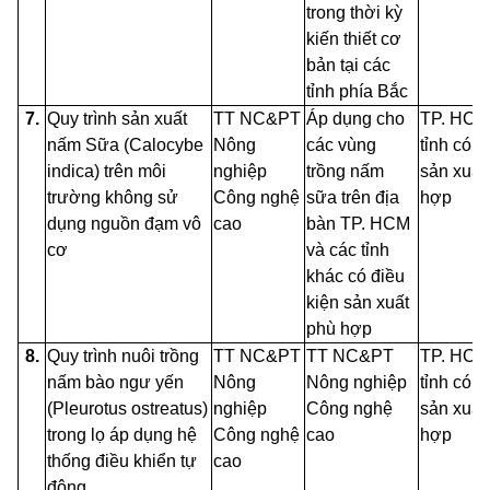
trong thời kỳ
kiến thiết cơ
bản tại các
tỉnh phía Bắc
7.
Quy trình sản xuất
TT NC&PT
Áp dụng cho
TP. HCM
nấm Sữa
(Calocybe
Nông
các vùng
tỉnh có đ
indica) trên môi
nghiệp
trồng nấm
sản xuất
trường không sử
Công nghệ
sữa trên địa
hợp
dụng nguồn đạm vô
cao
bàn TP. HCM
cơ
và các tỉnh
khác có điều
kiện sản xuất
phù hợp
8.
Quy trình nuôi trồng
TT NC&PT
TT NC&PT
TP. HCM
nấm bào ngư yến
Nông
Nông nghiệp
tỉnh có đ
(Pleurotus ostreatus)
nghiệp
Công nghệ
sản xuất
trong lọ áp dụng hệ
Công nghệ
cao
hợp
thống điều khiển tự
cao
động