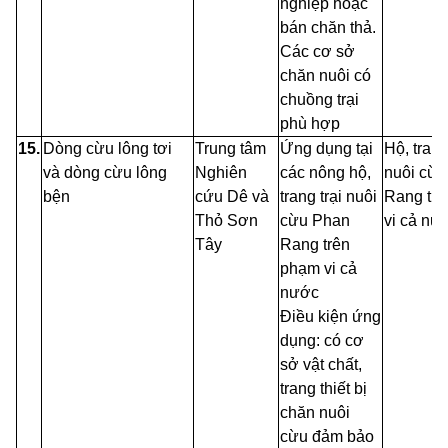
nghiệp hoặc
bán chăn thả.
Các cơ sở
chăn nuôi có
chuồng trại
phù hợp
15.
Dòng cừu lông tơi
Trung tâm
Ứng dụng tại
Hộ, trang
và dòng cừu lông
Nghiên
các nông hộ,
nuôi cừ
bện
cứu Dê và
trang trại nuôi
Rang tr
Thỏ Sơn
cừu Phan
vi cả nư
Tây
Rang trên
phạm vi cả
nước
Điều kiện ứng
dụng: có cơ
sở vật chất,
trang thiết bị
chăn nuôi
cừu đảm bảo