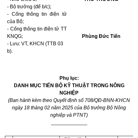
-
Bộ trưởng (để b/c);
-
Cổng thông tin điện tử
của Bộ;
-
Cổng thông tin điện tử TT
KNQG;
Phùng Đức Tiến
-
Lưu: VT,
KHCN
(TTB 03
b).
Phụ lục:
DANH MỤC TIẾN BỘ KỸ THUẬT TRONG NÔNG
NGHIỆP
(Ban hành kèm theo Quyết định số
708
/QĐ-BNN-KHCN
ngày
18
tháng
02
năm 2025 của Bộ trưởng Bộ Nông
nghiệp và PTNT)
_____________