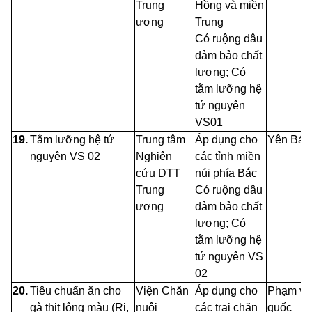
Trung
Hồng và miền
ương
Trung
Có ruộng dâu
đảm bảo chất
lượng; Có
tằm lưỡng hệ
tứ nguyên
VS01
19.
Tằm lưỡng hệ tứ
Trung tâm
Áp dụng cho
Yên Bái,
nguyên VS 02
Nghiên
các tỉnh miền
cứu
DTT
núi phía Bắc
Trung
Có ruộng dâu
ương
đảm bảo chất
lượng; Có
tằm lưỡng hệ
tứ nguyên VS
02
20.
Tiêu chuẩn ăn cho
Viện Chăn
Áp dụng cho
Phạm vi 
gà thịt lông màu (Ri,
nuôi
các trại chăn
quốc