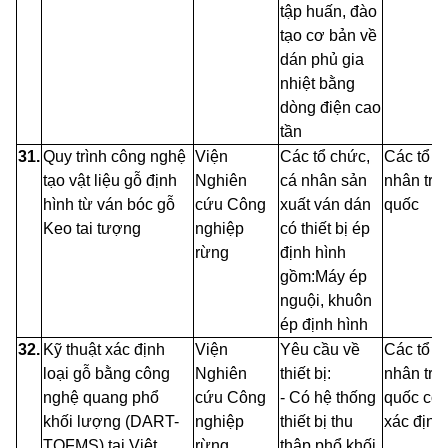
tập huấn, đào
tạo cơ bản về
dán phủ gia
nhiệt bằng
dòng điện cao
tần
31.
Quy trình công nghệ
Viện
Các tổ chức,
Các tổ c
tạo vật liệu gỗ định
Nghiên
cá nhân sản
nhân trê
hình từ ván bóc gỗ
cứu
Công
xuất ván dán
quố
c
Keo tai tượng
nghiệp
có thiết bị ép
rừng
định hình
gồm:Máy ép
nguội, khuôn
ép định hình
32.
Kỹ thuật xác định
Viện
Yêu cầu về
Các tổ c
loại gỗ bằng công
Nghiên
thiết bị:
nhân trê
nghệ quang phổ
cứu
Công
-
Có hệ thống
quốc có 
khối lượng (DART
-
nghiệp
thiết bị thu
xác định 
TOFMS)
tại Việt
rừng
thập
phổ khối