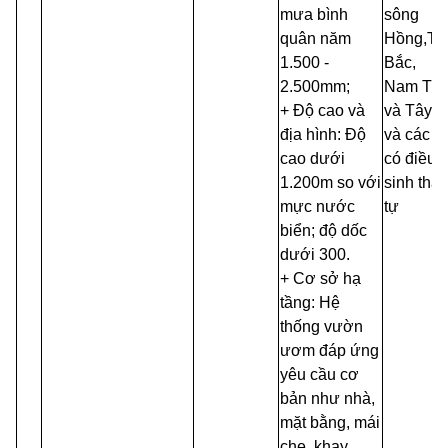
mưa bình
sông
quân năm
Hồng
1.500 -
Bắc,
2.500mm;
Nam Tru
+ Độ cao và
và Tây 
địa hình: Độ
và
các n
cao dưới
có điều 
1.200m so với
sinh thá
mực nước
tự
biển; độ dốc
dưới 300.
+ Cơ sở hạ
tầng: Hệ
thống vườn
ươm đáp ứng
yêu cầu cơ
bản như nhà,
mặt bằng, mái
che, khay,