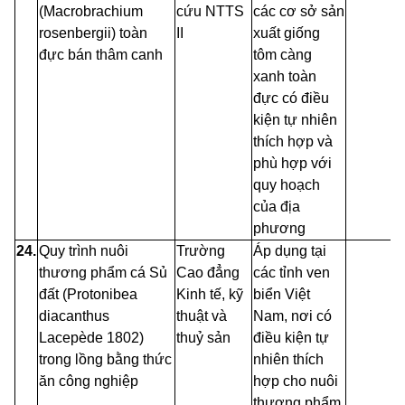
(Macrobrachium
cứu
NTTS
các cơ sở sản
rosenbergii) toàn
II
xuất giống
đực bán thâm canh
tôm càng
xanh toàn
đực có điều
kiện tự nhiên
thích hợp và
phù hợp với
quy hoạch
của địa
phương
24.
Quy trình nuôi
Trường
Áp dụng tại
thương phẩm cá
Sủ
Cao đẳng
các tỉnh ven
đất
(Protonibea
Kinh tế, kỹ
biển Việt
diacanthus
thuật và
Nam, nơi có
Lacepède 1802)
thuỷ
sản
điều kiện tự
trong lồng bằng thức
nhiên thích
ăn công nghiệp
hợp cho nuôi
thương phẩm