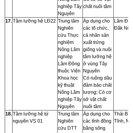
nghiệp Tây
chất nuôi tằm
Nguyên
17.
Tằm lưỡng hệ LĐ22
Trung tâm
Áp dụng cho
Lâm Đồn
Nghiên
các tổ chức,
Đắk
Nôn
cứu Thực
cá nhân sản
nghiệm
xuất trứng
Nông Lâm
giống và nuôi
nghiệp
tằm lưỡng hệ
Lâm Đồng
ở vùng Tây
thuộc Viện
Nguyên
Khoa học
Có ruộng dâu
kỹ thuật
đảm bảo chất
Nông
Lâm
lượng; Có cơ
nghiệp Tây
sở vật chất
Nguyên
nuôi tằm:
18.
Tằm lưỡng hệ tứ
Trung tâm
Áp dụng cho
Thái Bìn
nguyên VS 01
Nghiên
các tỉnh đồng
Tĩnh,
Ng
cứu
DTT
bằng sông