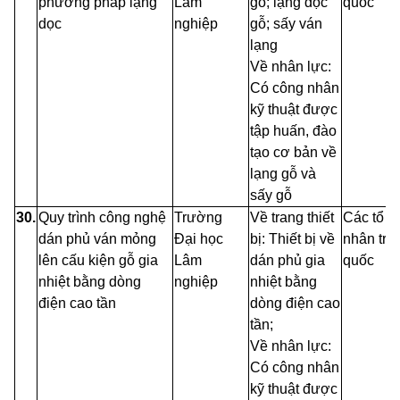
phương pháp lạng
Lâm
gỗ; lạng dọc
quốc
dọc
nghiệp
gỗ; sấy ván
lạng
Về nhân lực:
Có công nhân
kỹ thuật được
tập huấn, đào
tạo cơ bản về
lạng gỗ và
sấy gỗ
30.
Quy trình công nghệ
Trường
Về trang thiết
Các tổ c
dán phủ ván mỏng
Đại
học
bị: Thiết bị về
nhân trê
lên cấu kiện gỗ gia
Lâm
dán phủ gia
quốc
nhiệt bằng
dòng
nghiệp
nhiệt bằng
điện
cao tần
dòng điện cao
tần;
Về nhân lực:
Có công nhân
kỹ thuật được