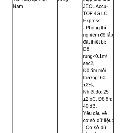
Nam
JEOL
Accu-
TOF
4G LC-
Express
-
Phòng thí
nghiệm để lắp
đặt thiết bị:
Độ
rung<0.1m/
sec2,
Độ ẩm môi
trường: 60
±
2%,
Nhiệt độ: 25
±
2 oC, Độ ồn:
40 dB.
Yêu cầu về
cơ sở dữ liệu:
-
Cơ sở dữ