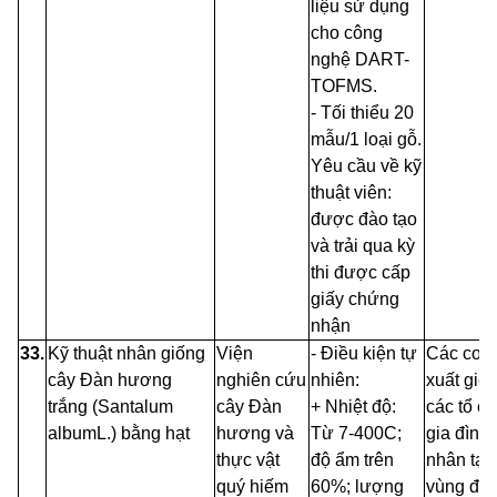
liệu sử dụng
cho công
nghệ
DART-
TOFMS.
-
Tối thiểu 20
mẫu/1 loại gỗ.
Yêu cầu về kỹ
thuật viên:
được đào tạo
và trải qua kỳ
thi được cấp
giấy chứng
nhận
33.
Kỹ
thuật nhân giống
Viện
-
Điều kiện tự
Các
cơ
s
cây
Đàn hương
nghiên cứu
nhiên:
xuất giốn
trắng (Santalum
cây Đàn
+ Nhiệt độ:
các tổ c
albumL.) bằng hạt
hương
và
Từ 7-400C;
gia đình,
thực vật
độ ẩm trên
nhân
tại
quý hiếm
60%; lượng
vùng
đồ