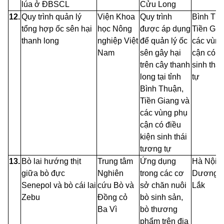
lúa ở ĐBSCL
Cửu Long
12.
Quy trình quản lý
Viện Khoa
Quy trình
Bình Thu
tổng hợp ốc sên hại
học Nông
được áp dụng
Tiền Gia
thanh long
nghiệp Việt
để quản lý ốc
các vùng
Nam
sên gây hại
cận có đ
trên cây thanh
sinh thá
long tại tỉnh
tự
Bình Thuận,
Tiền Giang và
các vùng phụ
cận có điều
kiện sinh thái
tương tự
13.
Bò lai hướng thịt
Trung tâm
Ứng dụng
Hà
Nội, 
giữa bò đực
Nghiên
trong các cơ
Dương, 
Senepol và bò cái lai
cứu Bò và
sở chăn nuôi
Lắk
Zebu
Đồng cỏ
bò sinh sản,
Ba Vì
bò thương
phẩm trên địa