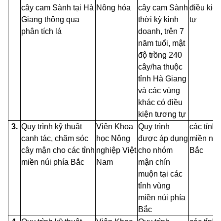
cây cam Sành tại Hà
Nông hóa
cây cam Sành
điều kiệ
Giang thông qua
thời kỳ kinh
tự
phân tích lá
doanh, trên 7
năm tuổi, mật
độ trồng 240
cây/ha thuộc
tỉnh Hà Giang
và các vùng
khác có điều
kiện tương tự
3.
Quy trình kỹ thuật
Viện Khoa
Quy trình
các tỉnh
canh tác, chăm sóc
học Nông
được áp dụng
miền núi
cây mận cho các tỉnh
nghiệp Việt
cho nhóm
Bắc
miền núi phía Bắc
Nam
mận chín
muộn tại các
tỉnh vùng
miền núi phía
Bắc