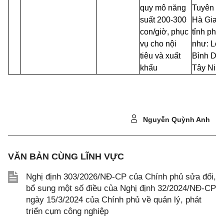
quy mô năng
Tuyên
Q
suất 200-300
Hà
Giang
con/giờ, phục
tỉnh
p
hí
vụ
cho nội
như:
Lon
tiêu và xuất
Bình Dư
khẩu
Tây Nin
Nguyễn Quỳnh Anh
VĂN BẢN CÙNG LĨNH VỰC
Nghị định 303/2026/NĐ-CP của Chính phủ sửa đổi,
bổ sung một số điều của Nghị định 32/2024/NĐ-CP
ngày 15/3/2024 của Chính phủ về quản lý, phát
triển cụm công nghiệp