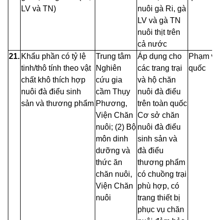
LV và TN)
nuôi gà Ri, gà
LV và gà TN
nuôi thịt trên
cả nước
21.
Khẩu phần có tỷ lệ
Trung tâm
Áp dụng cho
Phạm vi 
tinh/thô tính theo vật
Nghiên
các trang trại
quốc
chất khô thích hợp
cứu gia
và hộ chăn
nuôi đà điểu sinh
cầm Thụy
nuôi đà điểu
sản và thương phẩm
Phương,
trên toàn quốc
Viện Chăn
Cơ sở chăn
nuôi; (2) Bộ
nuôi đà điểu
môn dinh
sinh sản và
dưỡng
và
đà điểu
thức ăn
thương phẩm
chăn nuôi,
có chuồng trại
Viện Chăn
phù hợp, có
nuôi
trang thiết bị
phục vụ chăn