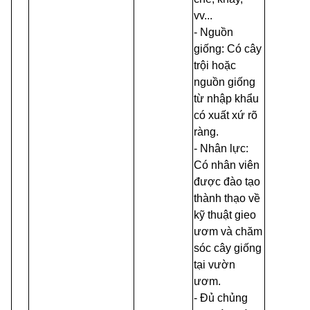
vv...
-
Nguồn
giống: Có cây
trội hoặc
nguồn giống
từ nhập khẩu
có xuất xứ rõ
ràng.
-
Nhân lực:
Có nhân viên
được đào tạo
thành thạo về
kỹ thuật gieo
ươm và chăm
sóc cây giống
tại vườn
ươm.
-
Đủ chủng