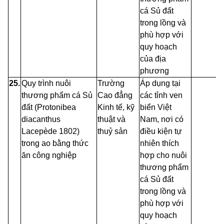
cá Sủ đất
trong lồng và
phù hợp với
quy hoạch
của địa
phương
25.
Quy trình nuôi
Trường
Áp dụng tại
thương phẩm cá
Sủ
Cao đẳng
các tỉnh ven
đất
(Protonibea
Kinh tế, kỹ
biển Việt
diacanthus
thuật và
Nam, nơi có
Lacepède
1802)
thuỷ sản
điều kiện tự
trong ao
bằng thức
nhiên thích
ăn công nghiệ
p
hợp cho nuôi
thương phẩm
cá Sủ đất
trong lồng và
phù hợp với
quy hoạch