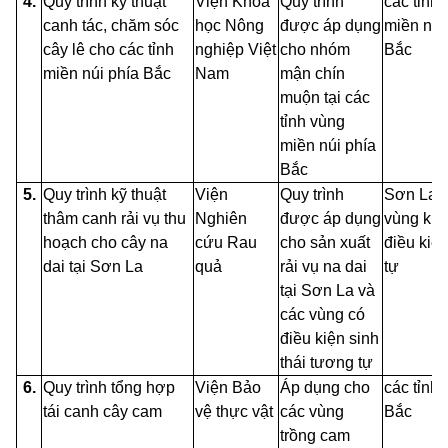
4.
Quy trình kỹ thuật
Viện Khoa
Quy trình
các tỉnh
canh tác,
chăm
sóc
học Nông
được áp dụng
miền núi
cây lê cho các tỉnh
nghiệp Việt
cho nhóm
Bắc
miền núi phía Bắc
Nam
mận chín
muộn tại các
tỉnh vùng
miền núi phía
Bắc
5.
Quy trình kỹ thuật
Viện
Quy trình
Sơn La v
thâm canh rải vụ thu
Nghiên
được áp dụng
vùng khá
hoạch cho cây na
cứu
Rau
cho sản xuất
điều kiệ
dai tại Sơn La
quả
rải vụ na dai
tự
tại Sơn La và
các vùng
có
điều kiện sinh
thái tương tự
6.
Quy trình tổng hợp
Viện Bảo
Áp dụng cho
các tỉnh 
tái canh cây cam
vệ thực vật
các vùng
Bắc
trồng cam