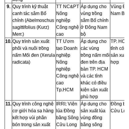
9.
Quy trình kỹ thuật
TT NC&PT
Áp dụng cho
Vùng Đô
canh tác sâm Bố
Nông
vùng trồng
Nam Bộ
chính (Abelmoschus
nghiệp
sâm Bố chính
sagittifolius (Kurz)
Công nghệ
ở Đông Nam
Merr.)
cao
bộ
10.
Quy trình sản xuất
TT Ươm
Áp dụng cho
TP. HCM
phôi và nuôi trồng
tạo Doanh
các vùng
tỉnh có đ
nấm Mối đen (Xerula
nghiệp
trồng nấm mối
sản xuất
radicata)
Nông
đen trên địa
hợp
nghiệp
bàn TP. HCM
Công
nghệ
và các tỉnh
cao
khác có điều
Tp.HCM
kiện sản xuất
phù hợp
11.
Quy trình công nghệ
IRRI; Viện
Áp dụng cho
Đồng bằ
cơ giới hóa sạ hàng
lúa Đồng
sản xuất lúa
Cửu Lon
kết hợp vùi phân
bằng Sông
vùng đồng
bón trong sản xuất
Cửu Long
bằng sông