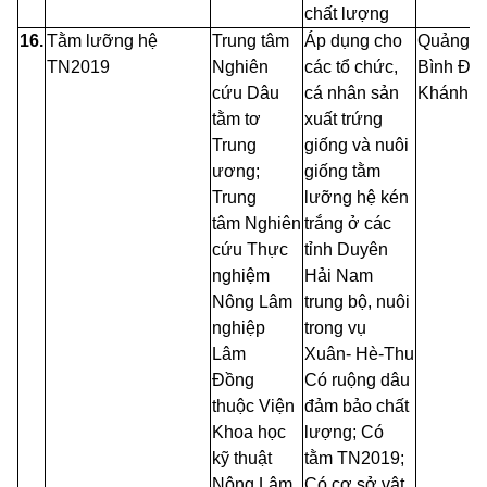
chất lượng
16.
Tằm lưỡng hệ
Trung tâm
Áp dụng cho
Quảng N
TN2019
Nghiên
các tổ chức,
Bình Địn
cứu Dâu
cá nhân sản
Khánh H
tằm tơ
xuất trứng
Trung
giống và nuôi
ương;
giống tằm
Trung
lưỡng hệ kén
tâm
Nghiên
trắng ở các
cứu
Thực
tỉnh Duyên
nghiệm
Hải Nam
Nông Lâm
trung bộ, nuôi
nghiệp
trong vụ
Lâm
Xuân- Hè-Thu
Đồng
Có ruộng dâu
thuộc
Viện
đảm bảo chất
Khoa học
lượng; Có
kỹ thuật
tằm TN2019;
Nông Lâm
Có cơ sở vật