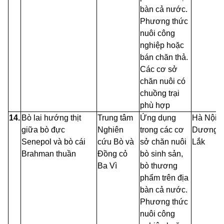
bàn cả nước.
Phương thức
nuôi công
nghiệp hoặc
bán chăn thả.
Các cơ sở
chăn nuôi có
chuồng trại
phù hợp
14.
Bò lai hướng thịt
Trung tâm
Ứng dụng
Hà
Nội, 
giữa bò đực
Nghiên
trong các cơ
Dương, 
Senepol và bò cái
cứu Bò và
sở chăn nuôi
Lắk
Brahman thuần
Đồng cỏ
bò sinh sản,
Ba Vì
bò thương
phẩm trên địa
bàn cả nước.
Phương thức
nuôi công