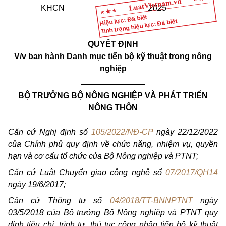
KHCN
2025
Hiệu lực: Đã biết
Tình trạng hiệu lực: Đã biết
QUYẾT ĐỊNH
V/v ban hành Danh mục tiến bộ kỹ thuật trong nông
nghiệp
______________
BỘ TRƯỞNG BỘ NÔNG NGHIỆP VÀ PHÁT TRIỂN
NÔNG THÔN
Căn cứ Nghị định số
105/2022/NĐ-CP
ngày 22/12/2022
của Chính phủ quy định về chức năng, nhiệm vụ, quyền
hạn và cơ cấu tổ chức của Bộ Nông nghiệp và PTNT;
Căn cứ Luật Chuyển giao công nghệ số
07/2017/QH14
ngày 19/6/2017;
Căn cứ Thông tư số
04/2018/TT-BNNPTNT
ngày
03/5/2018 của Bộ trưởng Bộ Nông nghiệp và PTNT quy
định tiêu chí, trình tự, thủ tục công nhận tiến bộ kỹ thuật