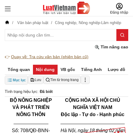
Đăng nhập
Văn bản pháp luật
Công nghiệp,
Nông nghiệp-Lâm nghiệp
Tìm nâng cao
👉
Quay về: Tra cứu văn bản (phiên bản cũ)
Tổng quan
Nội dung
VB gốc
Tiếng Anh
Lược đồ
Lưu
Tìm từ trong trang
Mục lục
Tình trạng hiệu lực:
Đã biết
BỘ NÔNG NGHIỆP
CỘNG HÒA XÃ HỘI CHỦ
VÀ PHÁT TRIỂN
NGHĨA VIỆT NAM
NÔNG THÔN
Độc lập - Tự do - Hạnh phúc
_____________
________________________
Số: 708/QĐ-BNN-
Hà Nội, ngày 18 tháng 02 năm