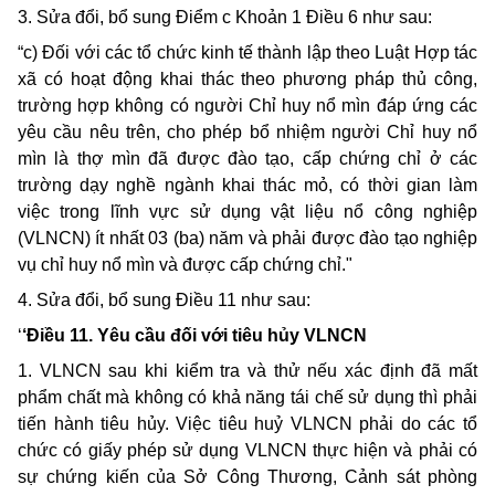
3. Sửa đổi, bổ sung Điểm c Khoản 1 Điều 6 như sau:
“c) Đối với các tổ chức kinh tế thành lập theo Luật Hợp tác
xã có hoạt động khai thác theo phương pháp thủ công,
trường hợp không có người Chỉ huy nổ mìn đáp ứng các
yêu cầu nêu trên, cho phép bổ nhiệm người Chỉ huy nổ
mìn là thợ mìn đã được đào tạo, cấp chứng chỉ ở các
trường dạy nghề ngành khai thác mỏ, có thời gian làm
việc trong lĩnh vực sử dụng vật liệu nổ công nghiệp
(VLNCN) ít nhất 03 (ba) năm và phải được đào tạo nghiệp
vụ chỉ huy nổ mìn và được cấp chứng chỉ."
4. Sửa đổi, bổ sung Điều 11 như sau:
‘
‘Điều 11. Yêu cầu đối với tiêu hủy VLNCN
1. VLNCN sau khi kiểm tra và thử nếu xác định đã mất
phẩm chất mà không có khả năng tái chế sử dụng thì phải
tiến hành tiêu hủy. Việc tiêu huỷ VLNCN phải do các tổ
chức có giấy phép sử dụng VLNCN thực hiện và phải có
sự chứng kiến của Sở Công Thương, Cảnh sát phòng