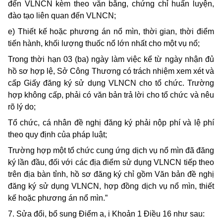
đến VLNCN kèm theo văn bằng, chứng chỉ huấn luyện,
đào tạo liên quan đến VLNCN;
e) Thiết kế hoặc phương án nổ mìn, thời gian, thời điểm
tiến hành, khối lượng thuốc nổ lớn nhất cho một vụ nổ;
Trong thời hạn 03 (ba) ngày làm việc kể từ ngày nhận đủ
hồ sơ hợp lệ, Sở Công Thương có trách nhiệm xem xét và
cấp Giấy đăng ký sử dụng VLNCN cho tổ chức. Trường
hợp không cấp, phải có văn bản trả lời cho tổ chức và nêu
rõ lý do;
Tổ chức, cá nhân đề nghị đăng ký phải nộp phí và lệ phí
theo quy định của pháp luật;
Trường hợp một tổ chức cung ứng dịch vụ nổ mìn đã đăng
ký lần đầu, đối với các địa điểm sử dụng VLNCN tiếp theo
trên địa bàn tỉnh, hồ sơ đăng ký chỉ gồm Văn bản đề nghị
đăng ký sử dụng VLNCN, hợp đồng dịch vụ nổ mìn, thiết
kế hoặc phương án nổ mìn.”
7. Sửa đổi, bổ sung Điểm a, i Khoản 1 Điều 16 như sau: