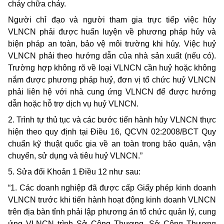
cháy chữa cháy.
Người chỉ đạo và người tham gia trực tiếp việc hủy
VLNCN phải được huấn luyện về phương pháp hủy và
biện pháp an toàn, bảo vệ môi trường khi hủy. Việc huỷ
VLNCN phải theo hướng dẫn của nhà sản xuất (nếu có).
Trường hợp không rõ về loại VLNCN cần huỷ hoặc không
nắm được phương pháp huỷ, đơn vị tổ chức huỷ VLNCN
phải liên hệ với nhà cung ứng VLNCN để được hướng
dẫn hoặc hỗ trợ dịch vụ huỷ VLNCN.
2. Trình tự thủ tục và các bước tiến hành hủy VLNCN thực
hiện theo quy định tại Điều 16, QCVN 02:2008/BCT Quy
chuẩn kỹ thuật quốc gia về an toàn trong bảo quản, vận
chuyển, sử dụng và tiêu huỷ VLNCN.”
5. Sửa đổi Khoản 1 Điều 12 như sau:
“1. Các doanh nghiệp đã được cấp Giấy phép kinh doanh
VLNCN trước khi tiến hành hoạt động kinh doanh VLNCN
trên địa bàn tỉnh phải lập phương án tổ chức quản lý, cung
ứng VLNCN trình Sở Công Thương. Sở Công Thương