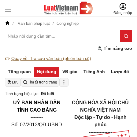
Đăng nhập
Văn bản pháp luật
Công nghiệp
Tìm nâng cao
👉
Quay về: Tra cứu văn bản (phiên bản cũ)
Tổng quan
Nội dung
VB gốc
Tiếng Anh
Lược đồ
Lưu
Tìm từ trong trang
Tình trạng hiệu lực:
Đã biết
UỶ BAN NHÂN DÂN
CỘNG HÒA XÃ HỘI CHỦ
TỈNH CAO BẰNG
NGHĨA VIỆT NAM
--------
Độc lập - Tự do - Hạnh
Số: 07/2013/QĐ-UBND
phúc
---------------