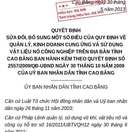
Cao Bằng, ngày 30 tháng
5 năm 2013
Hiệu lực: Đã biết
Tình trạng hiệu lực: Đã biết
QUYẾT ĐỊNH
SỬA ĐỔI, BỔ SUNG MỘT SỐ ĐIỀU CỦA QUY ĐỊNH VỀ
QUẢN LÝ, KINH DOANH CUNG ỨNG VÀ SỬ DỤNG
VẬT LIỆU NỔ CÔNG NGHIỆP TRÊN ĐỊA BÀN TỈNH
CAO BẰNG BAN HÀNH KÈM THEO QUYẾT ĐỊNH SỐ
2557/2009/QĐ-UBND NGÀY 30 THÁNG 10 NĂM 2009
CỦA UỶ BAN NHÂN DÂN TỈNH CAO BẰNG
---------------------
ỦY BAN NHÂN DÂN TỈNH CAO BẰNG
Căn cứ Luật Tổ chức Hội đồng nhân dân và Uỷ ban nhân
dân ngày 26 tháng 11 năm 2003;
Căn cứ Pháp Lệnh quản lý, sử dụng vũ khí, vật liệu nổ và
công cụ hỗ trợ số 16/2011/UBTVQH12 ngày 30 tháng 6
năm 2011;