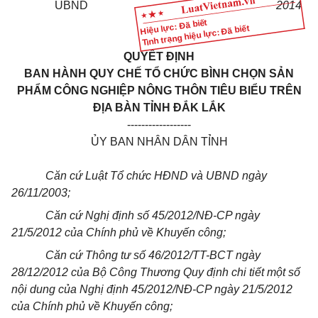
UBND
2014
Hiệu lực: Đã biết
Tình trạng hiệu lực: Đã biết
QUYẾT ĐỊNH
BAN HÀNH QUY CHẾ TỔ CHỨC BÌNH CHỌN SẢN
PHẨM CÔNG NGHIỆP NÔNG THÔN TIÊU BIỂU TRÊN
ĐỊA BÀN TỈNH ĐẮK LẮK
------------------
ỦY BAN NHÂN DÂN TỈNH
Căn cứ Luật Tổ chức HĐND và UBND ngày
26/11/2003;
Căn cứ Nghị định số 45/2012/NĐ-CP ngày
21/5/2012 của Chính phủ về Khuyến công;
Căn cứ Thông tư số 46/2012/TT-BCT ngày
28/12/2012 của Bộ Công Thương Quy định chi tiết một số
nội dung của Nghị định 45/2012/NĐ-CP ngày 21/5/2012
của Chính phủ về Khuyến công;