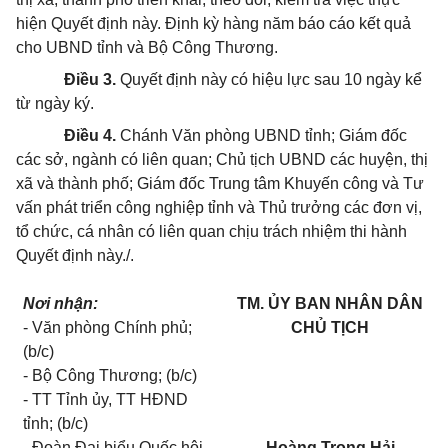
hiện Quyết định này. Định kỳ hàng năm báo cáo kết quả
cho UBND tỉnh và Bộ Công Thương.
Điều 3.
Quyết định này có hiệu lực sau 10 ngày kể
từ ngày ký.
Điều 4.
Chánh Văn phòng UBND tỉnh; Giám đốc
các sở, ngành có liên quan; Chủ tịch UBND các huyện, thị
xã và thành phố; Giám đốc Trung tâm Khuyến công và Tư
vấn phát triển công nghiệp tỉnh và Thủ trưởng các đơn vị,
tổ chức, cá nhân có liên quan chịu trách nhiệm thi hành
Quyết định này./.
Nơi nhận:
TM. ỦY BAN NHÂN DÂN
- Văn phòng Chính phủ;
CHỦ TỊCH
(b/c)
- Bộ Công Thương; (b/c)
- TT Tỉnh ủy, TT HĐND
tỉnh; (b/c)
- Đoàn Đại biểu Quốc hội
Hoàng Trọng Hải