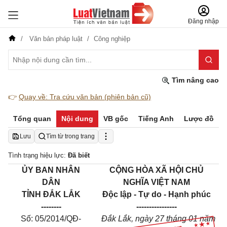
Đăng nhập
Văn bản pháp luật
Công nghiệp
Tìm nâng cao
👉
Quay về: Tra cứu văn bản (phiên bản cũ)
Tổng quan
Nội dung
VB gốc
Tiếng Anh
Lược đồ
Lưu
Tìm từ trong trang
Tình trạng hiệu lực:
Đã biết
ỦY BAN NHÂN
CỘNG HÒA XÃ HỘI CHỦ
DÂN
NGHĨA VIỆT NAM
TỈNH ĐẮK LẮK
Độc lập - Tự do - Hạnh phúc
--------
----------------
Số: 05/2014/QĐ-
Đắk Lắk, ngày 27 tháng 01 năm