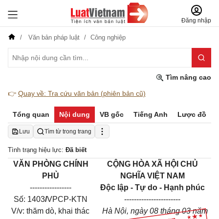
Đăng nhập
Văn bản pháp luật
Công nghiệp
Tìm nâng cao
👉
Quay về: Tra cứu văn bản (phiên bản cũ)
Tổng quan
Nội dung
VB gốc
Tiếng Anh
Lược đồ
Lưu
Tìm từ trong trang
Tình trạng hiệu lực:
Đã biết
VĂN PHÒNG CHÍNH
CỘNG HÒA XÃ HỘI CHỦ
PHỦ
NGHĨA VIỆT NAM
-----------------
Độc lập - Tự do - Hạnh phúc
Số: 1403
/
VPCP-KTN
-----------------------
V/v: thăm dò, khai thác
Hà Nội, ngày 08 tháng 03 năm