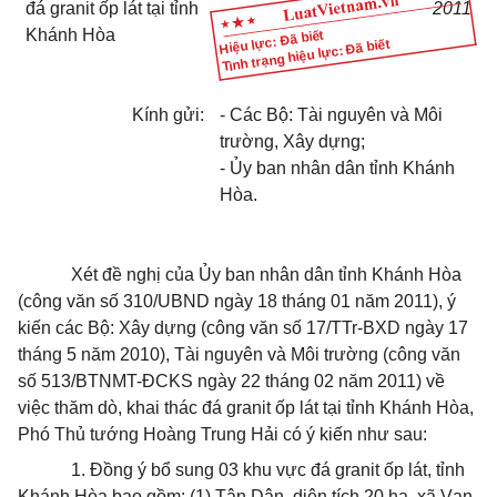
đá granit ốp lát tại tỉnh
2011
Khánh Hòa
Hiệu lực: Đã biết
Tình trạng hiệu lực: Đã biết
Kính gửi:
- Các Bộ: Tài nguyên và Môi
trường, Xây dựng;
- Ủy ban nhân dân tỉnh Khánh
Hòa.
Xét đề nghị của Ủy ban nhân dân tỉnh Khánh Hòa
(công văn số 310/UBND ngày 18 tháng 01 năm 2011), ý
kiến các Bộ: Xây dựng (công văn số 17/TTr-BXD ngày 17
tháng 5 năm 2010), Tài nguyên và Môi trường (công văn
số 513/BTNMT-ĐCKS ngày 22 tháng 02 năm 2011) về
việc thăm dò, khai thác đá granit ốp lát tại tỉnh Khánh Hòa,
Phó Thủ tướng Hoàng Trung Hải có ý kiến như sau:
1. Đồng ý bổ sung 03 khu vực đá granit ốp lát, tỉnh
Khánh Hòa bao gồm: (1) Tân Dân, diện tích 20 ha, xã Vạn