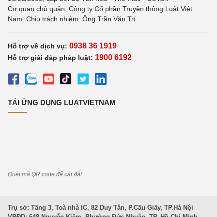
Cơ quan chủ quản: Công ty Cổ phần Truyền thông Luật Việt
Nam. Chịu trách nhiệm: Ông Trần Văn Trí
0938 36 1919
Hỗ trợ về dịch vụ:
1900 6192
Hỗ trợ giải đáp pháp luật:
TẢI ỨNG DỤNG LUATVIETNAM
Quét mã QR code để cài đặt
Trụ sở: Tầng 3, Toà nhà IC, 82 Duy Tân, P.Cầu Giấy, TP.Hà Nội
VPĐD: 648 Nguyễn Kiệm, Phường Đức Nhuận, TP. Hồ Chí Minh