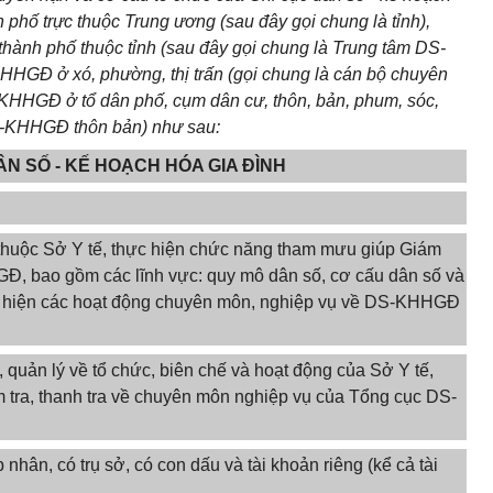
phố trực thuộc Trung ương (sau đây gọi chung là tỉnh),
hành phố thuộc tỉnh (sau đây gọi chung là Trung tâm DS-
HGĐ ở xó, phường, thị trấn (gọi chung là cán bộ chuyên
KHHGĐ ở tổ dân phố, cụm dân cư, thôn, bản, phum, sóc,
DS-KHHGĐ thôn bản) như sau:
DÂN SỐ - KẾ HOẠCH HÓA GIA ĐÌNH
 thuộc Sở Y tế, thực hiện chức năng tham mưu giúp Giám
Đ, bao gồm các lĩnh vực: quy mô dân số, cơ cấu dân số và
ực hiện các hoạt động chuyên môn, nghiệp vụ về DS-KHHGĐ
 quản lý về tổ chức, biên chế và hoạt động của Sở Y tế,
m tra, thanh tra về chuyên môn nghiệp vụ của Tổng cục DS-
hân, có trụ sở, có con dấu và tài khoản riêng (kể cả tài