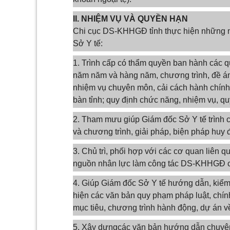
II. NHIỆM VỤ VÀ QUYỀN HẠN
Chi cục DS-KHHGĐ tỉnh thực hiện những n
Sở Y tế:
1. Trình cấp có thẩm quyền ban hành các quy
năm năm và hàng năm, chương trình, đề án
nhiệm vụ chuyên môn, cải cách hành chính
bàn tỉnh; quy định chức năng, nhiệm vụ, qu
2. Tham mưu giúp Giám đốc Sở Y tế trình cấ
và chương trình, giải pháp, biện pháp huy
3. Chủ trì, phối hợp với các cơ quan liên
nguồn nhân lực làm công tác DS-KHHGĐ 
4. Giúp Giám đốc Sở Y tế hướng dẫn, kiểm t
hiện các văn bản quy phạm pháp luật, chín
mục tiêu, chương trình hành động, dự án
5. Xây dựngcác văn bản hướng dẫn chuyê