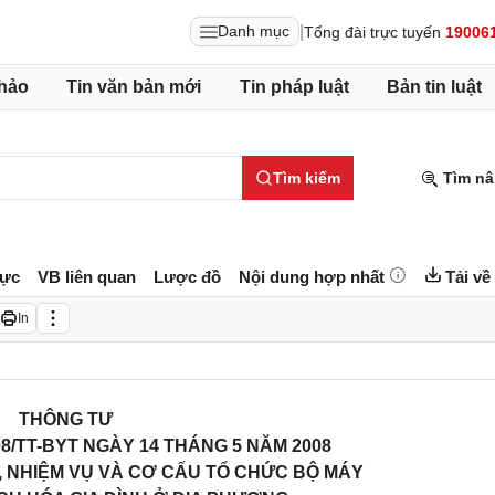
|
Danh mục
Tổng đài trực tuyến
19006
hảo
Tin văn bản mới
Tin pháp luật
Bản tin luật
Tìm kiếm
Tìm nâ
lực
VB liên quan
Lược đồ
Nội dung hợp nhất
Tải về
In
THÔNG TƯ
08/TT-BYT NGÀY 14 THÁNG 5 NĂM 2008
NHIỆM VỤ VÀ CƠ CẤU TỔ CHỨC BỘ MÁY