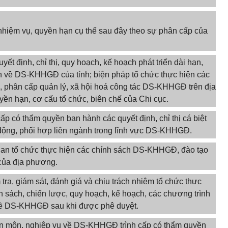
hiệm vụ, quyền hạn cụ thể sau đây theo sự phân cấp của
ết định, chỉ thị, quy hoạch, kế hoạch phát triển dài hạn,
 về DS-KHHGĐ của tỉnh; biện pháp tổ chức thực hiện các
, phân cấp quản lý, xã hội hoá công tác DS-KHHGĐ trên địa
yền hạn, cơ cấu tổ chức, biên chế của Chi cục.
p có thẩm quyền ban hành các quyết định, chỉ thị cá biệt
 động, phối hợp liên ngành trong lĩnh vực DS-KHHGĐ.
 quan tổ chức thực hiện các chính sách DS-KHHGĐ, đào tạo
của địa phương.
ra, giám sát, đánh giá và chịu trách nhiệm tổ chức thực
h sách, chiến lược, quy hoạch, kế hoạch, các chương trình
 về DS-KHHGĐ sau khi được phê duyệt.
n môn, nghiệp vụ về DS-KHHGĐ trình cấp có thẩm quyền