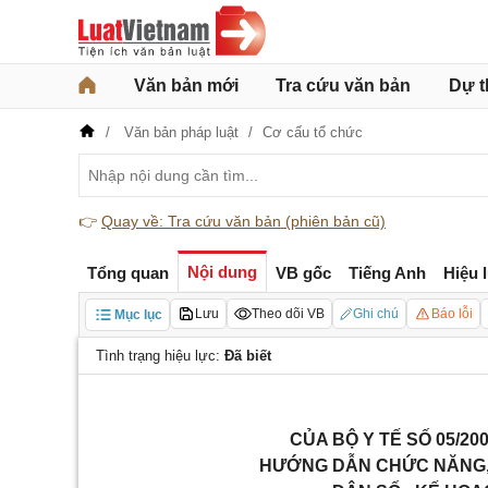
Văn bản mới
Tra cứu văn bản
Dự t
Văn bản pháp luật
Cơ cấu tổ chức
👉
Quay về: Tra cứu văn bản (phiên bản cũ)
Nội dung
Tổng quan
VB gốc
Tiếng Anh
Hiệu 
Lưu
Theo dõi VB
Ghi chú
Báo lỗi
Mục lục
Tình trạng hiệu lực:
Đã biết
CỦA BỘ Y TẾ SỐ 05/20
HƯỚNG DẪN CHỨC NĂNG, 