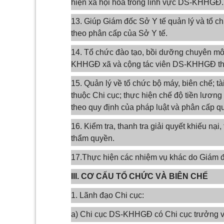
hiện xã hội hoá trong lĩnh vực DS-KHHGĐ.
13. Giúp Giám đốc Sở Y tế quản lý và tổ 
theo phân cấp của Sở Y tế.
14. Tổ chức đào tạo, bồi dưỡng chuyên m
KHHGĐ xã và cộng tác viên DS-KHHGĐ th
15. Quản lý về tổ chức bộ máy, biên chế; tà
thuộc Chi cục; thực hiện chế độ tiền lương
theo quy định của pháp luật và phân cấp qu
16. Kiểm tra, thanh tra giải quyết khiếu nạ
thẩm quyền.
17.Thực hiện các nhiệm vụ khác do Giám đ
III. CƠ CẤU TỔ CHỨC VÀ BIÊN CHẾ
1. Lãnh đạo Chi cục:
a) Chi cục DS-KHHGĐ có Chi cục trưởng v