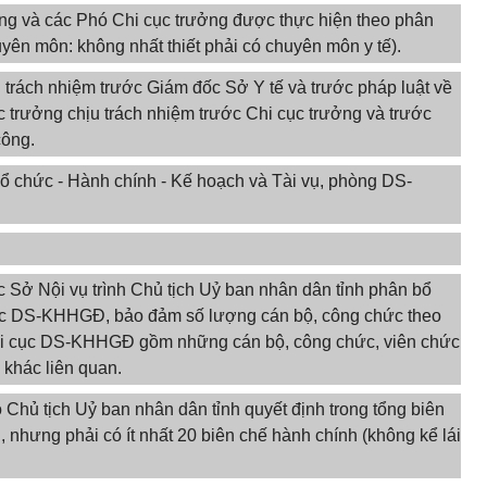
ởng và các Phó Chi cục trưởng được thực hiện theo phân
yên môn: không nhất thiết phải có chuyên môn y tế).
trách nhiệm trước Giám đốc Sở Y tế và trước pháp luật về
c trưởng chịu trách nhiệm trước Chi cục trưởng và trước
công.
ổ chức - Hành chính - Kế hoạch và Tài vụ, phòng DS-
.
 Sở Nội vụ trình Chủ tịch Uỷ ban nhân dân tỉnh phân bổ
cục DS-KHHGĐ, bảo đảm số lượng cán bộ, công chức theo
hi cục DS-KHHGĐ gồm những cán bộ, công chức, viên chức
 khác liên quan.
 Chủ tịch Uỷ ban nhân dân tỉnh quyết định trong tổng biên
 nhưng phải có ít nhất 20 biên chế hành chính (không kể lái