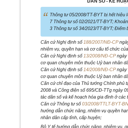
DÂN SỐ - KẾ HOẠ
Thông tư 05/2008/TT-BYT bị hết hiệu l
7 Thông tư số 02/2021/TT-BYT; Khoản
3 Thông tư số 34/2023/TT-BYT; Điểm 
Căn cứ Nghị định số
188/2007/NĐ-CP
ngày
nhiệm vụ, quyền hạn và cơ cấu tổ chức của
Căn cứ Nghị định số
13/2008/NĐ-CP
ngày 
cơ quan chuyên môn thuộc Uỷ ban nhân dân
Căn cứ Nghị định số
14/2008/NĐ-CP
ngày 
cơ quan chuyên môn thuộc Uỷ ban nhân dân 
Căn cứ chỉ đạo của Thủ tướng Chính phủ
2008 và Công điện số 695/CĐ-TTg ngày 09
tác dân số và kế hoạch hóa gia đình ở các 
Căn cứ Thông tư số
03/2008/TTLT-BYT-B
hướng dẫn chức năng, nhiệm vụ quyền hạn 
nhân dân cấp tỉnh, cấp huyện;
Bộ Y tế hướng dẫn chức năng, nhiệm vụ, qu