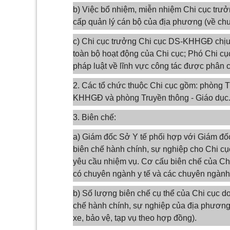
b) Việc bổ nhiệm, miễn nhiệm Chi cục trư
cấp quản lý cán bộ của địa phương (về chu
c) Chi cục trưởng Chi cục DS-KHHGĐ chịu 
toàn bộ hoạt động của Chi cục; Phó Chi cụ
pháp luật về lĩnh vực công tác được phân 
2. Các tổ chức thuộc Chi cục gồm: phòng T
KHHGĐ và phòng Truyền thông - Giáo dục
3. Biên chế:
a) Giám đốc Sở Y tế phối hợp với Giám đốc
biên chế hành chính, sự nghiệp cho Chi 
yêu cầu nhiệm vụ. Cơ cấu biên chế của C
có chuyên ngành y tế và các chuyên ngành
b) Số lượng biên chế cụ thể của Chi cục do
chế hành chính, sự nghiệp của địa phương,
xe, bảo vệ, tạp vụ theo hợp đồng).