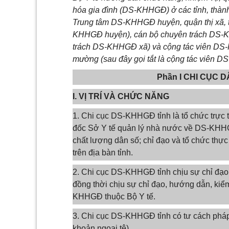
hóa gia đình (DS-KHHGĐ) ở các tỉnh, thành 
Trung tâm DS-KHHGĐ huyện, quận thị xã, t
KHHGĐ huyện), cán bộ chuyên trách DS-KH
trách DS-KHHGĐ xã) và cộng tác viên DS-
mường (sau đây gọi tắt là cộng tác viên 
Phần I CHI CỤC 
I. VỊ TRÍ VÀ CHỨC NĂNG
1. Chi cục DS-KHHGĐ tỉnh là tổ chức trực
đốc Sở Y tế quản lý nhà nước về DS-KHHG
chất lượng dân số; chỉ đạo và tổ chức th
trên địa bàn tỉnh.
2. Chi cục DS-KHHGĐ tỉnh chịu sự chỉ đạo,
đồng thời chịu sự chỉ đạo, hướng dẫn, kiể
KHHGĐ thuộc Bộ Y tế.
3. Chi cục DS-KHHGĐ tỉnh có tư cách pháp n
khoản ngoại tệ).