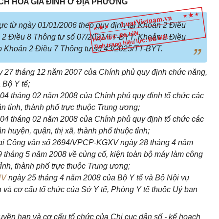
CH HÓA GIA ĐÌNH Ở ĐỊA PHƯƠNG
ực từ ngày 01/01/2006 theo quy định tại Khoản 2 Điều
Hiệu lực: Đã biết
 2 Điều 8 Thông tư số 07/2021/TT-BYT; Khoản 2 Điều
Tình trạng hiệu lực: Đã biết
b Khoản 2 Điều 7 Thông tư số 43/2025/TT-BYT.
 27 tháng 12 năm 2007 của Chính phủ quy định chức năng,
 Bộ Y tế;
04 tháng 02 năm 2008 của Chính phủ quy định tổ chức các
 tỉnh, thành phố trực thuộc Trung ương;
04 tháng 02 năm 2008 của Chính phủ quy định tổ chức các
huyện, quận, thị xã, thành phố thuộc tỉnh;
 tại Công văn số 2694/VPCP-KGXV ngày 28 tháng 4 năm
 tháng 5 năm 2008 về củng cố, kiện toàn bộ máy làm công
tỉnh, thành phố trực thuộc Trung ương;
NV
ngày 25 tháng 4 năm 2008 của Bộ Y tế và Bộ Nội vụ
và cơ cấu tổ chức của Sở Y tế, Phòng Y tế thuộc Uỷ ban
yền hạn và cơ cấu tổ chức của Chi cục dân số - kế hoạch