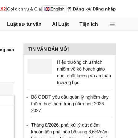
|
|
192
Gói dịch vụ & Giá
English
Đăng ký
/ Đăng nhập
Luật sư tư vấn
AI Luật
Tiện ích
TIN VĂN BẢN MỚI
ng cao
Hiệu trưởng chịu trách
nhiệm về kế hoạch giáo
dục, chất lượng và an toàn
trường học
Bộ GDĐT yêu cầu quản lý nghiêm dạy
thêm, học thêm trong năm học 2026-
2027
Tháng 8/2026, phải xử lý dứt điểm
khoản tiền phải nộp bổ sung 3,6%/năm