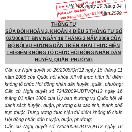
Hà Nội, ngày 29 tháng 04
Hiệu lực: Đã biết
Tình trạng hiệu lực: Đã biết
năm 2009
THÔNG TƯ
SỬA ĐỔI KHOẢN 3, KHOẢN 4 ĐIỀU 5 THÔNG TƯ SỐ
02/2009/TT-BNV NGÀY 19 THÁNG 3 NĂM 2009 CỦA
BỘ NỘI VỤ HƯỚNG DẪN TRIỂN KHAI THỰC HIỆN
THÍ ĐIỂM KHÔNG TỔ CHỨC HỘI ĐỒNG NHÂN DÂN
HUYỆN, QUẬN, PHƯỜNG
Căn cứ Nghị quyết số 26/2008/QH12 ngày 15 tháng 11
năm 2008 của Quốc hội khóa XII về thực hiện thí điểm
không tổ chức Hội đồng nhân dân huyện, quận, phường;
Căn cứ Nghị quyết số 724/2009/UBTVQH12 ngày 16
tháng 01 năm 2009 của Ủy ban thường vụ Quốc hội về
danh sách huyện, quận, phường của các tỉnh, thành phố
trực thuộc Trung ương thực hiện thí điểm không tổ chức
Hội đồng nhân dân huyện, quận, phường;
Căn cứ Nghị quyết số 725/2009/UBTVQH12 ngày 16