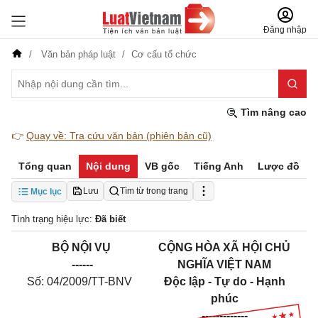
Đăng nhập
Văn bản pháp luật
Cơ cấu tổ chức
Tìm nâng cao
👉
Quay về: Tra cứu văn bản (phiên bản cũ)
Tổng quan
Nội dung
VB gốc
Tiếng Anh
Lược đồ
Lưu
Tìm từ trong trang
Mục lục
Tình trạng hiệu lực:
Đã biết
BỘ NỘI VỤ
CỘNG HÒA XÃ HỘI CHỦ
------
NGHĨA VIỆT NAM
Số: 04/2009/TT-BNV
Độc lập - Tự do - Hạnh
phúc
-------------