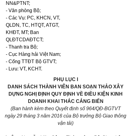
NN&PTNT;
- Văn phòng Bộ;
- Các Vụ: PC, KHCN, VT,
QLDN, TC, HTQT, ATGT,
KHĐT, MT; Ban
QLĐTCDAĐTCT;
-
Thanh tra Bộ;
-
Cục Hàng hải Việt Nam;
- Cổng TTĐT Bộ GTVT;
- Lưu: VT, KCHT.
PHỤ
LỤC I
DANH SÁCH THÀNH VIÊN BAN SOẠN THẢO XÂY
DỰNG NGHỊ ĐỊNH QUY ĐỊNH VỀ ĐIỀU KIỆN KINH
DOANH KHAI THÁC
CẢNG BIỂN
(Ban hành kèm theo Quyết định số 964/QĐ-BGTVT
ngày 29 tháng 3
năm 2016 của Bộ trưởng Bộ Giao thông
vận tải)