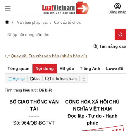
Đăng nhập
Văn bản pháp luật
Cơ cấu tổ chức
Tìm nâng cao
👉
Quay về: Tra cứu văn bản (phiên bản cũ)
Tổng quan
Nội dung
VB gốc
Tiếng Anh
Lược đồ
Lưu
Tìm từ trong trang
Mục lục
Tình trạng hiệu lực:
Đã biết
BỘ GIAO THÔNG VẬN
CỘNG HÒA XÃ HỘI CHỦ
TẢI
NGHĨA VIỆT NAM
-------
Độc lập - Tự do - Hạnh
Số: 964/QĐ-BGTVT
phúc
---------------