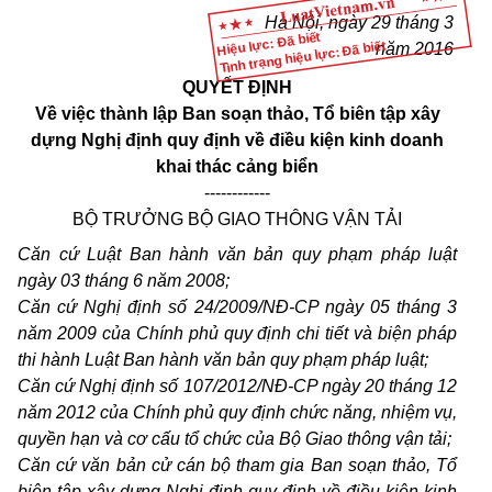
Hà Nội, ngày 29 tháng 3
Hiệu lực: Đã biết
Tình trạng hiệu lực: Đã biết
năm 2016
QUYẾT ĐỊNH
Về việc thành lập Ban soạn thảo, Tổ biên tập xây
dựng Nghị định quy định về điều kiện kinh doanh
khai thác cảng biển
------------
BỘ TRƯỞNG BỘ GIAO THÔNG VẬN TẢI
Căn cứ Luật Ban hành văn bản quy phạm pháp luật
ngày 03 tháng 6 năm 2008;
Căn cứ Nghị định số 24/2009/NĐ-CP ngày 05 tháng 3
năm 2009 của Chính phủ quy định chi tiết và biện pháp
thi hành Luật Ban hành văn bản quy phạm pháp luật;
Căn cứ Nghị định số 107/2012/NĐ-CP ngày 20 tháng 12
năm 2012 của Chính phủ quy định chức năng, nhiệm vụ,
quyền hạn và cơ cấu tổ chức của Bộ Giao thông vận tải;
Căn cứ văn bản cử cán bộ tham gia Ban soạn thảo, Tổ
biên tập xây dựng Nghị định quy định về điều kiện kinh