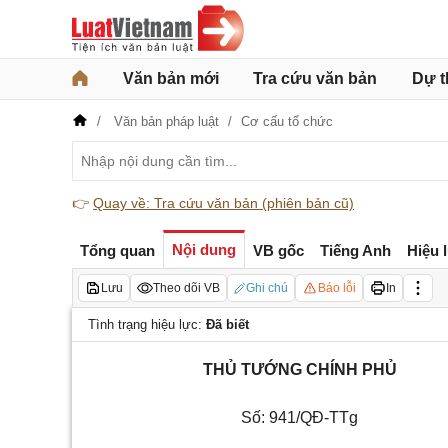
Văn bản mới
Tra cứu văn bản
Dự t
Văn bản pháp luật
Cơ cấu tổ chức
👉
Quay về: Tra cứu văn bản (phiên bản cũ)
Nội dung
Tổng quan
VB gốc
Tiếng Anh
Hiệu 
Lưu
Theo dõi VB
Ghi chú
Báo lỗi
In
Tình trạng hiệu lực:
Đã biết
THỦ TƯỚNG CHÍNH PHỦ
Số: 941/QĐ-TTg