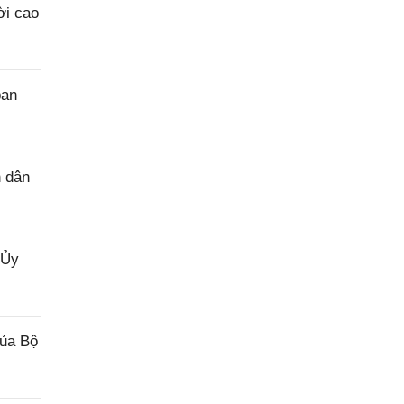
ời cao
ban
n dân
 Ủy
của Bộ