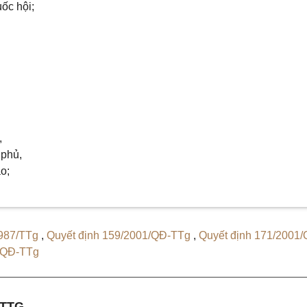
ốc hội;
;
,
 phủ,
o;
 987/TTg
,
Quyết định 159/2001/QĐ-TTg
,
Quyết định 171/2001/
7/QĐ-TTg
-TTG