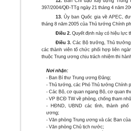
12.
Ban Chỉ đạo xây dựng Trung tâ
397/2004/QĐ-TTg ngày 21 tháng 4 năm 20
13.
Ủy ban Quốc gia về APEC, đượ
tháng 8 năm 2005 của Thủ tướng Chính ph
Điều 2
.
Quyết định này có hiệu lực 
Điều 3
.
Các Bộ trưởng, Thủ trưởng
các thành viên tổ chức phối hợp liên ngàn
thuộc Trung ương chịu trách nhiệm thi hành
Nơi nhận:
- Ban Bí thư Trung ương Đảng;
- Thủ tướng, các Phó Thủ tướng Chính 
- Các Bộ, cơ quan ngang Bộ, cơ quan th
- VP BCĐ TW về phòng, chống tham nhũ
- HĐND, UBND các tỉnh, thành phố 
ương;
- Văn phòng Trung ương và các Ban của
- Văn phòng Chủ tịch nước;