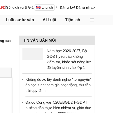
|
|
192
Gói dịch vụ & Giá
English
Đăng ký
/ Đăng nhập
Luật sư tư vấn
AI Luật
Tiện ích
TIN VĂN BẢN MỚI
ng cao
Năm học 2026-2027, Bộ
GDĐT yêu cầu không
kiểm tra, khảo sát năng lực
để tuyển sinh vào lớp 1
Không được lấy danh nghĩa “tự nguyện”
ép học sinh tham gia hoạt động, thu tiền
trái quy định
Đã có Công văn 5208/BGDĐT-GDPT
hướng dẫn thực hiện nhiệm vụ giáo dục