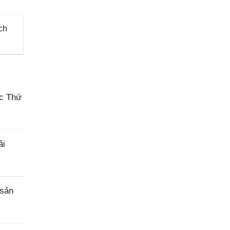
ch
ác Thứ
ải
 sản