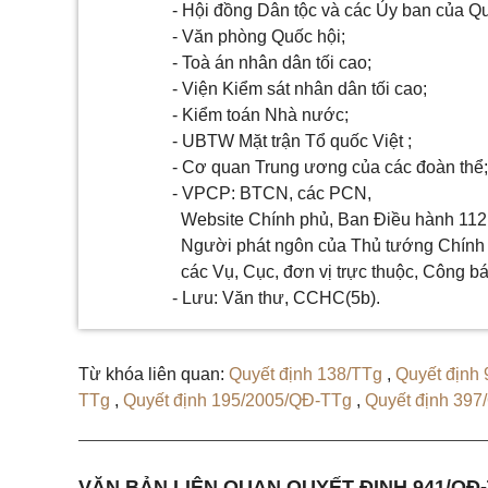
- Hội đồng Dân tộc và các Ủy ban của Qu
- Văn phòng Quốc hội;
- Toà án nhân dân tối cao;
- Viện Kiểm sát nhân dân tối cao;
- Kiểm toán Nhà nước;
- UBTW Mặt trận Tổ quốc Việt
;
- Cơ quan Trung ương của các đoàn thể
- VPCP: BTCN, các PCN,
Website Chính phủ, Ban Điều hành 112
Người phát ngôn của Thủ tướng Chính
các Vụ, Cục, đơn vị trực thuộc, Công bá
- Lưu: Văn thư, CCHC(5b).
Từ khóa liên quan:
Quyết định 138/TTg
,
Quyết định
TTg
,
Quyết định 195/2005/QĐ-TTg
,
Quyết định 39
VĂN BẢN LIÊN QUAN QUYẾT ĐỊNH 941/QĐ