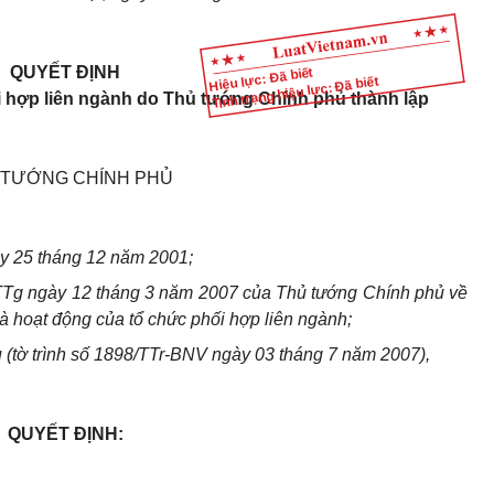
QUYẾT ĐỊNH
Hiệu lực: Đã biết
Tình trạng hiệu lực: Đã biết
hối hợp liên ngành do Thủ tướng Chính phủ thành lập
 TƯỚNG CHÍNH PHỦ
y 25 tháng 12 năm 2001;
TTg ngày 12 tháng 3 năm 2007 của Thủ tướng Chính phủ về
à hoạt động của tổ chức phối hợp liên ngành;
 (tờ trình số 1898/TTr-BNV ngày 03 tháng 7 năm 2007),
QUYẾT ĐỊNH: