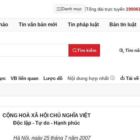
|
Danh mục
Tổng đài trực tuyến
19006
hảo
Tin văn bản mới
Tin pháp luật
Bản tin luật
Tìm kiếm
Tìm nâ
lực
VB liên quan
Lược đồ
Nội dung hợp nhất
Tải về
CỘNG HOÀ XÃ HỘI CHỦ NGHĨA VIỆT
Độc lập - Tự do - Hạnh phúc
Hà Nội, ngày 25 tháng 7 năm 2007