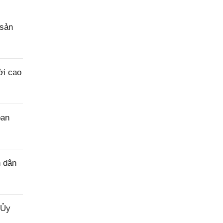
 sản
ời cao
ban
n dân
 Ủy