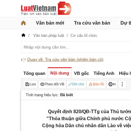
Văn bản mới
Tra cứu văn bản
Dự t
Văn bản pháp luật
Cơ cấu tổ chức
👉
Quay về: Tra cứu văn bản (phiên bản cũ)
Nội dung
Tổng quan
VB gốc
Tiếng Anh
Hiệu 
Lưu
Theo dõi VB
Ghi chú
Báo lỗi
In
Tình trạng hiệu lực:
Đã biết
Quyết định 820/QĐ-TTg của Thủ tướng
"Thỏa thuận giữa Chính phủ nước Cộ
Cộng hòa Dân chủ nhân dân Lào về việc 