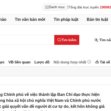
|
Danh mục
Tổng đài trực tuyến
19006
hảo
Tin văn bản mới
Tin pháp luật
Bản tin luật
Tìm kiếm
Tìm nâ
lực
VB liên quan
Lược đồ
Nội dung hợp nhất
Tải về
 Chính phủ về việc thành lập Ban Chỉ đạo thực hiện
ng hòa xã hội chủ nghĩa Việt Nam và Chính phủ nước
giải quyết vấn đề người di cư tự do, kết hôn không giá