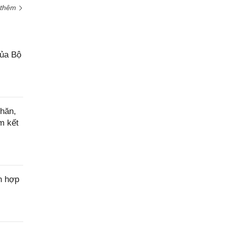
 thêm
của Bộ
hăn,
m kết
n hợp