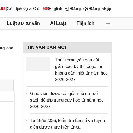
|
|
192
Gói dịch vụ & Giá
English
Đăng ký
/ Đăng nhập
Luật sư tư vấn
AI Luật
Tiện ích
TIN VĂN BẢN MỚI
ng cao
Thủ tướng yêu cầu cắt
giảm các kỳ thi, cuộc thi
không cần thiết từ năm học
2026-2027
Giáo viên được cắt giảm hồ sơ, sổ
sách để tập trung dạy học từ năm học
2026-2027
Từ 15/9/2026, kiểm tra tần số vô tuyến
điện được thực hiện từ xa