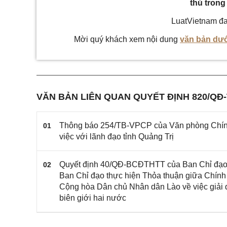
thú trong
LuatVietnam đa
Mời quý khách xem nội dung
văn bản dướ
VĂN BẢN LIÊN QUAN QUYẾT ĐỊNH 820/QĐ
Thông báo 254/TB-VPCP của Văn phòng Chính 
01
việc với lãnh đạo tỉnh Quảng Trị
Quyết định 40/QĐ-BCĐTHTT của Ban Chỉ đạo t
02
Ban Chỉ đạo thực hiện Thỏa thuận giữa Chín
Cộng hòa Dân chủ Nhân dân Lào về việc giải q
biên giới hai nước