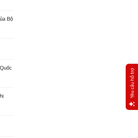
của Bộ
 Quốc
hị
Yêu
cầu
hỗ trợ