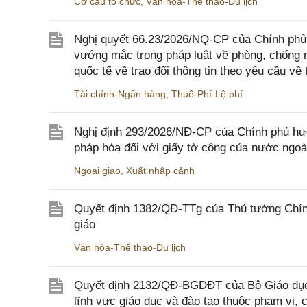
Cơ cấu tổ chức
,
Văn hóa-Thể thao-Du lịch
Nghị quyết 66.23/2026/NQ-CP của Chính phủ 
vướng mắc trong pháp luật về phòng, chống 
quốc tế về trao đổi thông tin theo yêu cầu về 
Tài chính-Ngân hàng
,
Thuế-Phí-Lệ phí
Nghị định 293/2026/NĐ-CP của Chính phủ hư
pháp hóa đối với giấy tờ công của nước ngoà
Ngoại giao
,
Xuất nhập cảnh
Quyết định 1382/QĐ-TTg của Thủ tướng Chính
giáo
Văn hóa-Thể thao-Du lịch
Quyết định 2132/QĐ-BGDĐT của Bộ Giáo dục 
lĩnh vực giáo dục và đào tạo thuộc phạm vi,