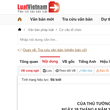
Văn bản mới
Tra cứu văn bản
Dự t
Văn bản pháp luật
Cơ cấu tổ chức
👉
Quay về: Tra cứu văn bản (phiên bản cũ)
Nội dung
Tổng quan
VB gốc
Tiếng Anh
Hiệu 
VB song ngữ
Lưu
Theo dõi VB
Ghi chú
Báo lỗi
Tình trạng hiệu lực:
Đã biết
CỦA THỦ TƯỚNG 
NGÀY 28 THÁNG 6 NĂM 2