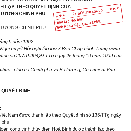
H LẬP THEO QUYẾT ĐỊNH CỦA
 TƯỚNG CHÍNH PHỦ
Hiệu lực: Đã biết
Tình trạng hiệu lực: Đã biết
 TƯỚNG CHÍNH PHỦ
háng 9 năm 1992;
Nghị quyết Hội nghị lần thứ 7 Ban Chấp hành Trung ương
t định số 207/1999/QĐ-TTg ngày 25 tháng 10 năm 1999 của
 chức - Cán bộ Chính phủ và Bộ trưởng, Chủ nhiệm Văn
QUYẾT ĐỊNH :
:
 Việt Nam được thành lập theo Quyết định số 136/TTg ngày
 phủ.
oàn công trình thủy điện Hoà Bình được thành lập theo