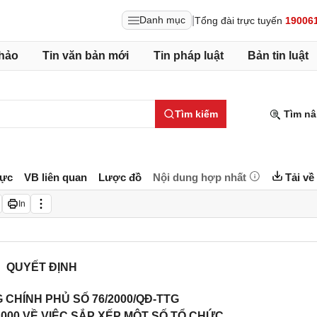
|
Danh mục
Tổng đài trực tuyến
19006
hảo
Tin văn bản mới
Tin pháp luật
Bản tin luật
Tìm kiếm
Tìm nâ
lực
VB liên quan
Lược đồ
Nội dung hợp nhất
Tải về
In
QUYẾT ĐỊNH
CHÍNH PHỦ SỐ 76/2000/QĐ-TTG
000 VỀ VIỆC SẮP XẾP MỘT SỐ TỔ CHỨC