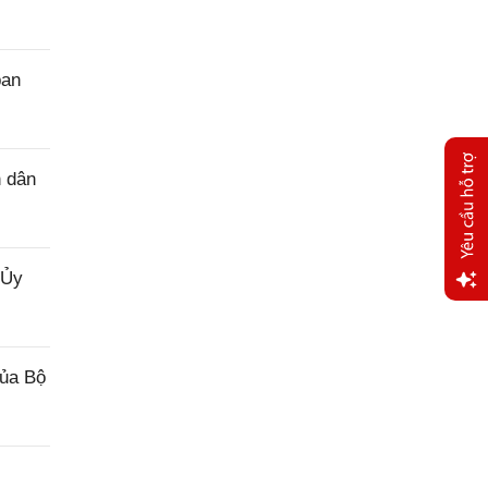
ban
n dân
 Ủy
Yêu
cầu
hỗ trợ
của Bộ