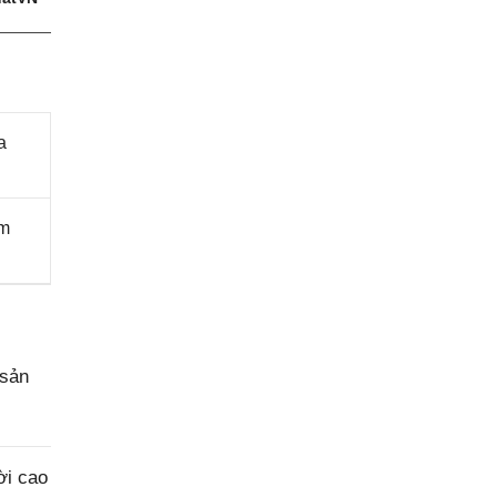
a
àm
 sản
ời cao