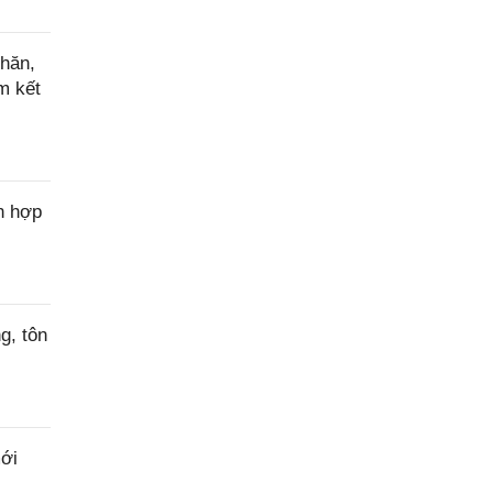
hăn,
m kết
n hợp
g, tôn
ới