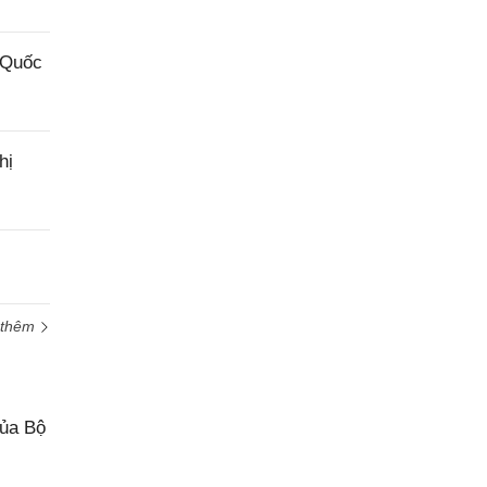
 Quốc
hị
 thêm
của Bộ