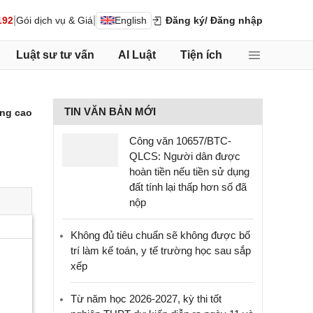
|
|
192
Gói dịch vụ & Giá
English
Đăng ký
/ Đăng nhập
Luật sư tư vấn
AI Luật
Tiện ích
TIN VĂN BẢN MỚI
ng cao
Công văn 10657/BTC-
QLCS: Người dân được
hoàn tiền nếu tiền sử dụng
đất tính lại thấp hơn số đã
nộp
Không đủ tiêu chuẩn sẽ không được bố
trí làm kế toán, y tế trường học sau sắp
xếp
Từ năm học 2026-2027, kỳ thi tốt