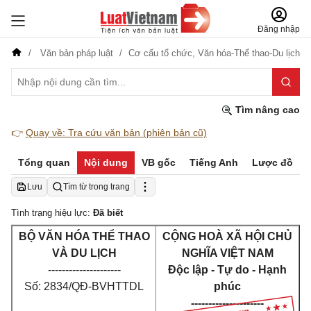
Đăng nhập
Văn bản pháp luật
Cơ cấu tổ chức,
Văn hóa-Thể thao-Du lịch
Tìm nâng cao
👉
Quay về: Tra cứu văn bản (phiên bản cũ)
Tổng quan
Nội dung
VB gốc
Tiếng Anh
Lược đồ
Lưu
Tìm từ trong trang
Tình trạng hiệu lực:
Đã biết
BỘ VĂN HÓA THỂ THAO
CỘNG HOÀ XÃ HỘI CHỦ
VÀ DU LỊCH
NGHĨA VIỆT NAM
---------------------
Độc lập - Tự do - Hạnh
Số: 2834/QĐ-BVHTTDL
phúc
---------------------