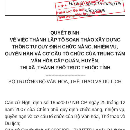
Hà Nội, ngày 18 tháng 08
Hiệu lực: Đã biết
năm 2009
Tình trạng hiệu lực: Đã biết
QUYẾT ĐỊNH
VỀ VIỆC THÀNH LẬP TỔ SOẠN THẢO XÂY DỰNG
THÔNG TƯ QUY ĐỊNH CHỨC NĂNG, NHIỆM VỤ,
QUYỀN HẠN VÀ CƠ CẤU TỔ CHỨC CỦA TRUNG TÂM
VĂN HÓA CẤP QUẬN, HUYỆN,
THỊ XÃ, THÀNH PHỐ TRỰC THUỘC TỈNH
---------------------------
BỘ TRƯỞNG BỘ VĂN HÓA, THỂ THAO VÀ DU LỊCH
Căn cứ Nghị định số 185/2007/ NĐ-CP ngày 25 tháng 12
năm 2007 của Chính phủ quy định chức năng, nhiệm vụ,
quyền hạn và cơ cấu tổ chức của Bộ Văn hóa, Thể thao và
Du lịch;