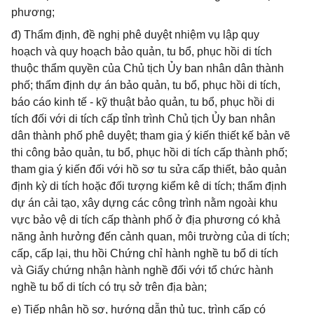
phương;
đ) Thẩm định, đề nghị phê duyệt nhiệm vụ lập quy
hoạch và quy hoạch bảo quản, tu bổ, phục hồi di tích
thuộc thẩm quyền của Chủ tịch Ủy ban nhân dân thành
phố; thẩm định dự án bảo quản, tu bổ, phục hồi di tích,
báo cáo kinh tế - kỹ thuật bảo quản, tu bổ, phục hồi di
tích đối với di tích cấp tỉnh trình Chủ tịch Ủy ban nhân
dân thành phố phê duyệt; tham gia ý kiến thiết kế bản vẽ
thi công bảo quản, tu bổ, phục hồi di tích cấp thành phố;
tham gia ý kiến đối với hồ sơ tu sửa cấp thiết, bảo quản
định kỳ di tích hoặc đối tượng kiểm kê di tích; thẩm định
dự án cải tạo, xây dựng các công trình nằm ngoài khu
vực bảo vệ di tích cấp thành phố ở địa phương có khả
năng ảnh hưởng đến cảnh quan, môi trường của di tích;
cấp, cấp lại, thu hồi Chứng chỉ hành nghề tu bổ di tích
và Giấy chứng nhận hành nghề đối với tổ chức hành
nghề tu bổ di tích có trụ sở trên địa bàn;
e) Tiếp nhận hồ sơ, hướng dẫn thủ tục, trình cấp có