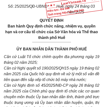
Số: 25/2025/QĐ-UBND
Huế, ngày 24 tháng 03
Hiệu lực: Đã biết
Tình trạng hiệu lực: Đã biết
năm 2025
QUYẾT ĐỊNH
Ban hành Quy định chức năng, nhiệm vụ, quyền
hạn và cơ cấu tổ chức của Sở Văn hóa và Thể thao
thành phố Huế
__________________
ỦY BAN NHÂN DÂN THÀNH PHỐ HUẾ
Căn cứ Luật Tổ chức chính quyền địa phương ngày 19
tháng 02 năm 2025;
Căn cứ Nghị quyết số 190/2025/QH15 ngày 19 tháng 02
năm 2025 của Quốc hội quy định về xử lý một số vấn đề
liên quan đến sắp xếp tổ chức bộ máy nhà nước;
Căn cứ Nghị định số 45/2025/NĐ-CP ngày 26 tháng 02
năm 2025 của Chính phủ quy định tổ chức các cơ quan
chuyên môn thuộc Ủy ban nhân dân tỉnh, thành phố trực
thuộc trung ương và Ủy ban nhân dân huyện, quận, thị