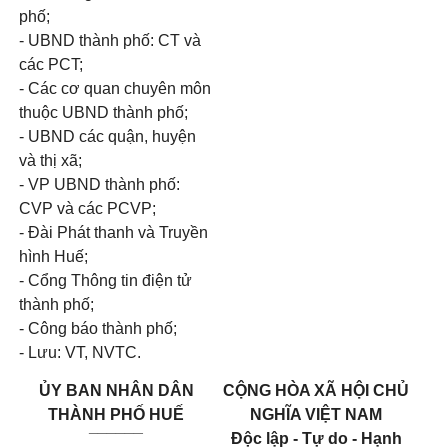
phố;
- UBND thành phố: CT và
các PCT;
- Các cơ quan chuyên môn
thuộc UBND thành phố;
- UBND các quận, huyện
và thị xã;
- VP UBND thành phố:
CVP và các PCVP;
- Đài Phát thanh và Truyền
hình Huế;
- Cổng Thông tin điện tử
thành phố;
- Công báo thành phố;
- Lưu: VT, NVTC.
ỦY BAN NHÂN DÂN
CỘNG HÒA XÃ HỘI CHỦ
THÀNH PHỐ HUẾ
NGHĨA VIỆT NAM
______
Độc lập - Tự do - Hạnh