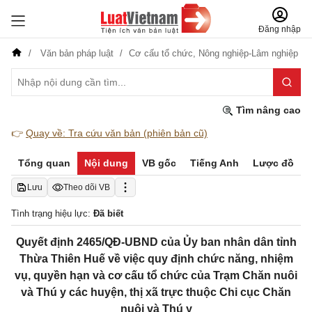
Đăng nhập
Văn bản pháp luật
Cơ cấu tổ chức,
Nông nghiệp-Lâm nghiệp
Tìm nâng cao
👉
Quay về: Tra cứu văn bản (phiên bản cũ)
Tổng quan
Nội dung
VB gốc
Tiếng Anh
Lược đồ
Lưu
Theo dõi VB
Tình trạng hiệu lực:
Đã biết
Quyết định 2465/QĐ-UBND của Ủy ban nhân dân tỉnh
Thừa Thiên Huế về việc quy định chức năng, nhiệm
vụ, quyền hạn và cơ cấu tổ chức của Trạm Chăn nuôi
và Thú y các huyện, thị xã trực thuộc Chi cục Chăn
nuôi và Thú y