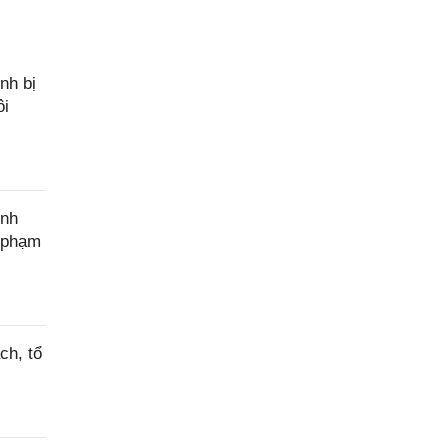
nh bị
ôi
ính
c phạm
ch, tổ