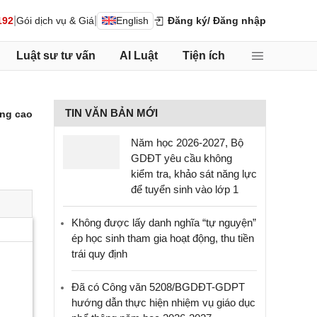
|
|
192
Gói dịch vụ & Giá
English
Đăng ký
/ Đăng nhập
Luật sư tư vấn
AI Luật
Tiện ích
TIN VĂN BẢN MỚI
ng cao
Năm học 2026-2027, Bộ
GDĐT yêu cầu không
kiểm tra, khảo sát năng lực
để tuyển sinh vào lớp 1
Không được lấy danh nghĩa “tự nguyện”
ép học sinh tham gia hoạt động, thu tiền
trái quy định
Đã có Công văn 5208/BGDĐT-GDPT
hướng dẫn thực hiện nhiệm vụ giáo dục