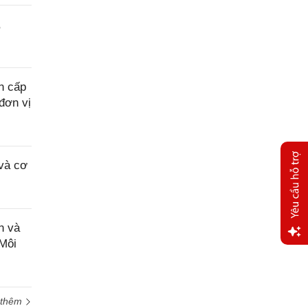
,
n cấp
đơn vị
và cơ
n và
 Môi
Yêu
cầu
hỗ trợ
 thêm