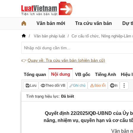
Văn bản mới
Tra cứu văn bản
Dự t
Văn bản pháp luật
Cơ cấu tổ chức,
Nông nghiệp-Lâm 
👉
Quay về: Tra cứu văn bản (phiên bản cũ)
Nội dung
Tổng quan
VB gốc
Tiếng Anh
Hiệu 
Lưu
Theo dõi VB
Ghi chú
Báo lỗi
In
Tình trạng hiệu lực:
Đã biết
Quyết định 22/2025/QĐ-UBND của Ủy b
năng, nhiệm vụ, quyền hạn và cơ cấu t
Văn bản n