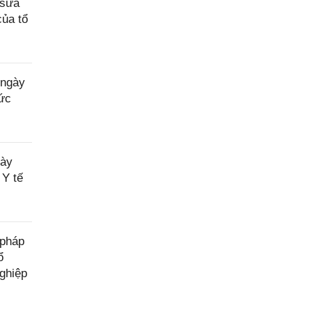
 sửa
của tổ
 ngày
hức
gày
 Y tế
 pháp
ổ
ghiệp