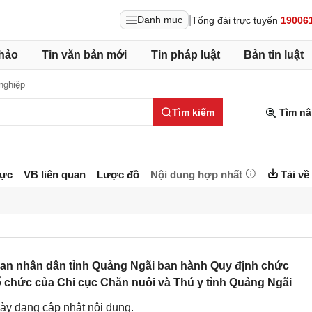
|
Danh mục
Tổng đài trực tuyến
19006
hảo
Tin văn bản mới
Tin pháp luật
Bản tin luật
nghiệp
Tìm kiếm
Tìm nâ
lực
VB liên quan
Lược đồ
Nội dung hợp nhất
Tải về
an nhân dân tỉnh Quảng Ngãi ban hành Quy định chức
ổ chức của Chi cục Chăn nuôi và Thú y tỉnh Quảng Ngãi
ày đang cập nhật nội dung.