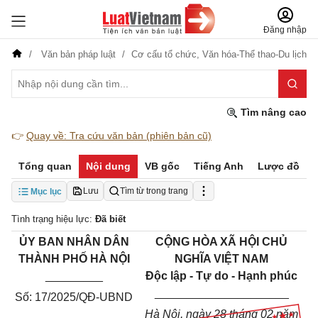
Đăng nhập
Văn bản pháp luật
Cơ cấu tổ chức,
Văn hóa-Thể thao-Du lịch
Tìm nâng cao
👉
Quay về: Tra cứu văn bản (phiên bản cũ)
Tổng quan
Nội dung
VB gốc
Tiếng Anh
Lược đồ
Lưu
Tìm từ trong trang
Mục lục
Tình trạng hiệu lực:
Đã biết
ỦY BAN NHÂN DÂN
CỘNG HÒA XÃ HỘI CHỦ
THÀNH PHỐ HÀ NỘI
NGHĨA VIỆT NAM
_________
Độc lập - Tự do - Hạnh phúc
_____________________
Số: 17/2025/QĐ-UBND
Hà Nội, ngày 28 tháng 02 năm