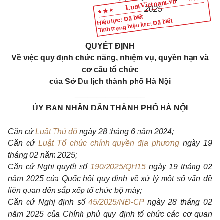
2025
Hiệu lực: Đã biết
Tình trạng hiệu lực: Đã biết
QUYẾT ĐỊNH
Về việc quy định chức năng, nhiệm vụ, quyền hạn và
cơ cấu tổ chức
của Sở Du lịch thành phố Hà Nội
________________
ỦY BAN NHÂN DÂN THÀNH PHỐ HÀ NỘI
Căn cứ
Luật Thủ đô
ngày 28 tháng 6 năm 2024;
Căn cứ
Luật Tổ chức chính quyền địa phương
ngày 19
tháng 02 năm 2025;
Căn cứ Nghị quyết số
190/2025/QH15
ngày 19 tháng 02
năm 2025 của Quốc hội quy định về xử lý một số vấn đề
liên quan đến sắp xếp tổ chức bộ máy;
Căn cứ Nghị định số
45/2025/NĐ-CP
ngày 28 tháng 02
năm 2025 của Chính phủ quy định tổ chức các cơ quan