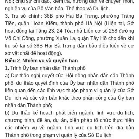
Nội; chịu sự chỉ đạo, kiểm tra, hướng dẫn về chuyên môn,
nghiệp vụ của Bộ Văn hóa, Thể thao và Du lịch.
3. Trụ sở chính: 38B phố Hai Bà Trưng, phường Tràng
Tiền, quận Hoàn Kiếm, thành phố Hà Nội (Hiện tại, Sở
hoạt động tại Tầng 23, 24 Tòa nhà Liên cơ số 258 đường
Võ Chí Công, phường Xuân La, quận Tây Hồ cho đến khi
trụ sở tại số 38B Hai Bà Trưng đảm bảo điều kiện về cơ
sở vật chất để hoạt động).
Điều 2. Nhiệm vụ và quyền hạn
1. Trình Ủy ban nhân dân Thành phố
a) Dự thảo nghị quyết của Hội đồng nhân dân cấp Thành
phố, dự thảo quyết định của Ủy ban nhân dân Thành phố
liên quan đến các lĩnh vực thuộc phạm vi quản lý của Sở
Du lịch và các văn bản khác theo phân công của Ủy ban
nhân dân Thành phố;
b) Dự thảo kế hoạch phát triển ngành, lĩnh vực du lịch;
chương trình, đề án, dự án, biện pháp tổ chức thực hiện
các nhiệm vụ về ngành, lĩnh vực du lịch trên địa bàn
Thành phố trong phạm vi quản lý của Sở Du lịch;