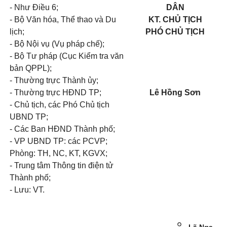
- Như Điều 6;
DÂN
- Bộ Văn hóa, Thể thao và Du
KT. CHỦ TỊCH
lịch;
PHÓ CHỦ TỊCH
- Bộ Nội vụ (Vụ pháp chế);
- Bộ Tư pháp (Cục Kiểm tra văn
bản QPPL);
- Thường trực Thành ủy;
- Thường trực HĐND TP;
Lê Hồng Sơn
- Chủ tịch, các Phó Chủ tịch
UBND TP;
- Các Ban HĐND Thành phố;
- VP UBND TP: các PCVP;
Phòng: TH, NC, KT, KGVX;
- Trung tâm Thông tin điện tử
Thành phố;
- Lưu: VT.