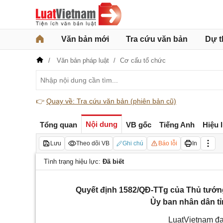
Văn bản mới
Tra cứu văn bản
Dự t
Văn bản pháp luật
Cơ cấu tổ chức
👉
Quay về: Tra cứu văn bản (phiên bản cũ)
Nội dung
Tổng quan
VB gốc
Tiếng Anh
Hiệu 
Lưu
Theo dõi VB
Ghi chú
Báo lỗi
In
Tình trạng hiệu lực:
Đã biết
Quyết định 1582/QĐ-TTg của Thủ tướn
Ủy ban nhân dân tỉ
LuatVietnam đa