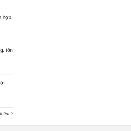
n hợp
g, tôn
ới
 thêm