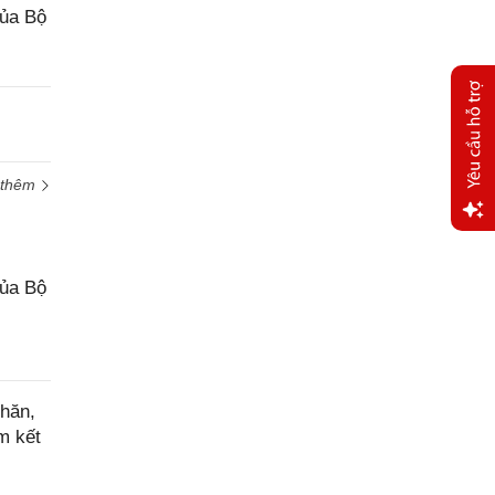
của Bộ
 thêm
Yêu
cầu
của Bộ
hỗ trợ
hăn,
m kết