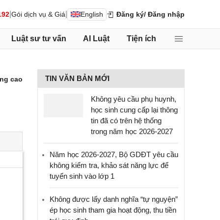
|
|
192
Gói dịch vụ & Giá
English
Đăng ký
/ Đăng nhập
Luật sư tư vấn
AI Luật
Tiện ích
TIN VĂN BẢN MỚI
ng cao
Không yêu cầu phụ huynh,
học sinh cung cấp lại thông
tin đã có trên hệ thống
trong năm học 2026-2027
Năm học 2026-2027, Bộ GDĐT yêu cầu
không kiểm tra, khảo sát năng lực để
tuyển sinh vào lớp 1
Không được lấy danh nghĩa “tự nguyện”
ép học sinh tham gia hoạt động, thu tiền