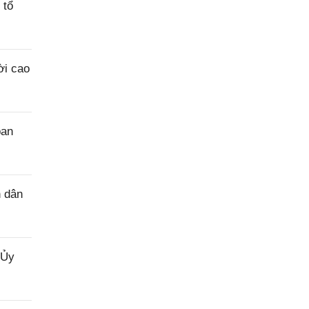
 tổ
ời cao
ban
n dân
 Ủy