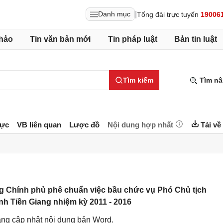
|
Danh mục
Tổng đài trực tuyến
19006
hảo
Tin văn bản mới
Tin pháp luật
Bản tin luật
Tìm kiếm
Tìm nâ
lực
VB liên quan
Lược đồ
Nội dung hợp nhất
Tải về
g Chính phủ phê chuẩn việc bầu chức vụ Phó Chủ tịch
nh Tiền Giang nhiệm kỳ 2011 - 2016
ng cập nhật nội dung bản Word.