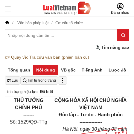
Đăng nhập
Văn bản pháp luật
Cơ cấu tổ chức
Tìm nâng cao
👉
Quay về: Tra cứu văn bản (phiên bản cũ)
Tổng quan
Nội dung
VB gốc
Tiếng Anh
Lược đồ
Lưu
Tìm từ trong trang
Tình trạng hiệu lực:
Đã biết
THỦ TƯỚNG
CỘNG HÒA XÃ HỘI CHỦ NGHĨA
CHÍNH PHỦ
VIỆT NAM
-------
Độc lập - Tự do - Hạnh phúc
Số: 1529/QĐ-TTg
---------------
Hà Nội, ngày 30 tháng 08 năm