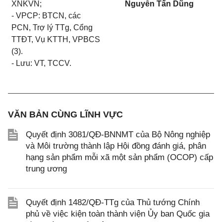
XNKVN;
Nguyễn Tấn Dũng
- VPCP: BTCN, các
PCN, Trợ lý TTg, Cổng
TTĐT, Vụ KTTH, VPBCS
(3).
- Lưu: VT, TCCV.
VĂN BẢN CÙNG LĨNH VỰC
Quyết định 3081/QĐ-BNNMT của Bộ Nông nghiệp
và Môi trường thành lập Hội đồng đánh giá, phân
hạng sản phẩm mỗi xã một sản phẩm (OCOP) cấp
trung ương
Quyết định 1482/QĐ-TTg của Thủ tướng Chính
phủ về việc kiện toàn thành viện Ủy ban Quốc gia