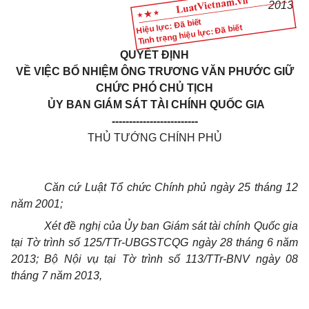
2013
Hiệu lực: Đã biết
Tình trạng hiệu lực: Đã biết
QUYẾT ĐỊNH
VỀ VIỆC BỔ NHIỆM ÔNG TRƯƠNG VĂN PHƯỚC GIỮ
CHỨC PHÓ CHỦ TỊCH
ỦY BAN GIÁM SÁT TÀI CHÍNH QUỐC GIA
-------------------------
THỦ TƯỚNG CHÍNH PHỦ
Căn cứ Luật Tổ chức Chính phủ ngày 25 tháng 12
năm 2001;
Xét đề nghị của Ủy ban Giám sát tài chính Quốc gia
tại Tờ trình số 125/TTr-UBGSTCQG ngày 28 tháng 6 năm
2013; Bộ Nội vụ tại Tờ trình số 113/TTr-BNV ngày 08
tháng 7 năm 2013,