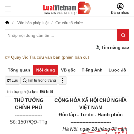
Đăng nhập
Văn bản pháp luật
Cơ cấu tổ chức
Tìm nâng cao
👉
Quay về: Tra cứu văn bản (phiên bản cũ)
Tổng quan
Nội dung
VB gốc
Tiếng Anh
Lược đồ
Lưu
Tìm từ trong trang
Tình trạng hiệu lực:
Đã biết
THỦ TƯỚNG
CỘNG HÒA XÃ HỘI CHỦ NGHĨA
CHÍNH PHỦ
VIỆT NAM
------------------
Độc lập - Tự do - Hạnh phúc
Số: 1507/QĐ-TTg
---------------------------
Hà Nội, ngày 28 tháng 08 năm