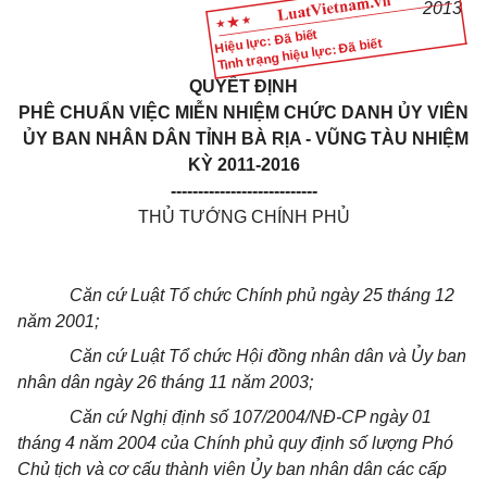
2013
Hiệu lực: Đã biết
Tình trạng hiệu lực: Đã biết
QUYẾT ĐỊNH
PHÊ CHUẨN VIỆC MIỄN NHIỆM CHỨC DANH ỦY VIÊN
ỦY BAN NHÂN DÂN TỈNH BÀ RỊA - VŨNG TÀU NHIỆM
KỲ 2011-2016
---------------------------
THỦ TƯỚNG CHÍNH PHỦ
Căn cứ Luật Tổ chức Chính phủ ngày 25 tháng 12
năm 2001;
Căn cứ Luật Tổ chức Hội đồng nhân dân và Ủy ban
nhân dân ngày 26 tháng 11 năm 2003;
Căn cứ Nghị định số 107/2004/NĐ-CP ngày 01
tháng 4 năm 2004 của Chính phủ quy định số lượng Phó
Chủ tịch và cơ cấu thành viên Ủy ban nhân dân các cấp