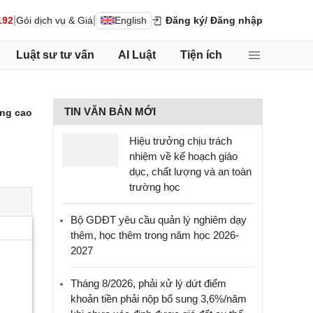
|
|
192
Gói dịch vụ & Giá
English
Đăng ký
/ Đăng nhập
Luật sư tư vấn
AI Luật
Tiện ích
TIN VĂN BẢN MỚI
ng cao
Hiệu trưởng chịu trách
nhiệm về kế hoạch giáo
dục, chất lượng và an toàn
trường học
Bộ GDĐT yêu cầu quản lý nghiêm dạy
thêm, học thêm trong năm học 2026-
2027
Tháng 8/2026, phải xử lý dứt điểm
khoản tiền phải nộp bổ sung 3,6%/năm