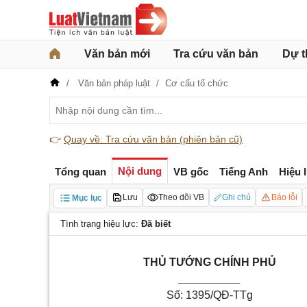
Văn bản mới
Tra cứu văn bản
Dự t
Văn bản pháp luật
Cơ cấu tổ chức
👉
Quay về: Tra cứu văn bản (phiên bản cũ)
Nội dung
Tổng quan
VB gốc
Tiếng Anh
Hiệu 
Lưu
Theo dõi VB
Ghi chú
Báo lỗi
Mục lục
Tình trạng hiệu lực:
Đã biết
THỦ TƯỚNG CHÍNH PHỦ
__________
Số:
1395/QĐ-TTg