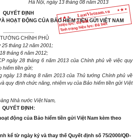
Hà Nội
, ngày
13
tháng
08
năm
2013
QUYẾT ĐỊNH
VÀ HOẠT ĐỘNG CỦA BẢO HIỂM TIỀN GỬI VIỆT
NAM
Hiệu lực: Đã biết
Tình trạng hiệu lực: Đã biết
___________
 TƯỚNG CHÍNH PHỦ
y 25 tháng 12 năm 2001;
 18 tháng 6 năm 2012;
CP ngày 28 tháng 6 năm 2013 của Chính phủ về việc quy
 hiểm tiền gửi;
g ngày 13 tháng 8 năm 2013 của Thủ tướng Chính phủ về
và quy định chức năng, nhiệm vụ của Bảo hiểm tiền gửi Việt
hàng Nhà nước Việt Nam,
QUYẾT ĐỊNH:
 hoạt động của Bảo hiểm tiền gửi Việt Nam kèm theo
ành kể từ ngày ký và thay thế Quyết định số 75/2000/QĐ-