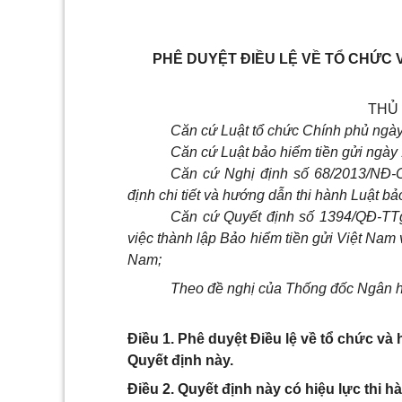
PHÊ DUYỆT ĐIỀU LỆ VỀ TỔ CHỨC 
THỦ
Căn cứ Luật tổ chức Chính phủ ngà
Căn cứ Luật bảo hiểm tiền gửi ngày
Căn cứ Nghị định số 68/2013/NĐ-
định chi ti
ết
và hướng dẫn thi hành Luật bảo
Căn cứ Quyết định số 1394/QĐ-TT
việc thành lập Bảo hi
ể
m tiền gửi Việt Nam 
Nam;
Theo đề nghị của Thống đốc Ngân 
Điều 1. Phê duyệt Điều lệ về tổ chức và
Quyết định này.
Điều 2. Quyết định này có hiệu lực thi h