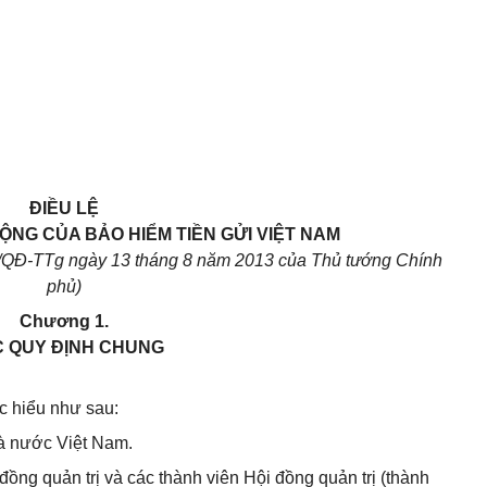
ĐIỀU LỆ
ỘNG CỦA BẢO HIỂM TIỀN GỬI VIỆT
NAM
/QĐ-TTg ngày 13 tháng 8 năm 20
1
3 của Thủ tướng Ch
í
nh
phủ)
Chương 1.
 QUY ĐỊNH CHUNG
c hiểu như sau:
à nước Việt Nam.
đồng quản trị và các thành viên Hội đồng quản trị (thành