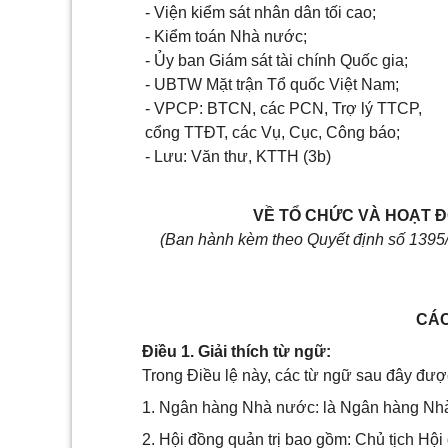
- Viện kiểm sát nhân dân tối cao;
- Kiểm toán Nhà nước;
- Ủy ban Giám sát tài chính Quốc gia;
- UBTW Mặt trận Tổ quốc Việt Nam;
- VPCP: BTCN, các PCN, Trợ lý TTCP,
cổng TTĐT, các Vụ, Cục, Công báo;
- Lưu: Văn thư, KTTH (3b)
VỀ TỔ CHỨC VÀ HOẠT Đ
(Ban hành kèm theo Quy
ết
định s
ố 1
395
CÁC
Điều 1. Giải thích từ ngữ:
Trong Điều lệ này, các từ ngữ sau đây đượ
1. Ngân hàng Nhà nước: là Ngân hàng Nh
2. Hội đồng quản trị bao gồm: Chủ tịch Hội 