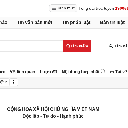
|
Danh mục
Tổng đài trực tuyến
19006
hảo
Tin văn bản mới
Tin pháp luật
Bản tin luật
Tìm kiếm
Tìm nâ
lực
VB liên quan
Lược đồ
Nội dung hợp nhất
Tải về
In
CỘNG HÒA XÃ HỘI CHỦ NGHĨA VIỆT NAM
Độc lập - Tự do - Hạnh phúc
__________