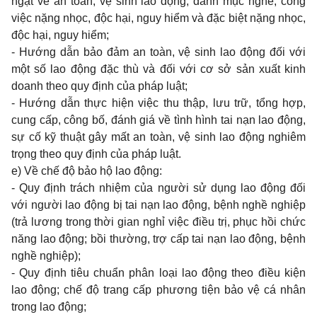
ngặt về an toàn, vệ sinh lao động; danh mục nghề, công
việc nặng nhọc, độc hại, nguy hiểm và đặc biệt nặng nhọc,
độc hại, nguy hi
ể
m;
- Hướng dẫn bảo đảm an toàn, vệ sinh lao động đối với
một số lao động đặc thù và đối với cơ sở sản xuất kinh
doanh theo quy định của pháp luật;
- Hướng dẫn thực hiện việc thu thập, lưu trữ, tổng hợp,
cung cấp, công bố, đánh giá về tình hình tai nạn lao động,
sự cố kỹ thuật gây mất an toàn, vệ sinh lao động nghiêm
trọng theo quy định của pháp luật.
e)
V
ề chế độ bảo hộ lao động:
- Quy định trách nhiệm của người sử dụng lao động đối
với người lao động bị tai nạn lao động, bệnh nghề nghiệp
(trả lương trong thời gian nghỉ việc điều trị, phục hồi chức
năng lao động; bồi thường, trợ cấp tai nạn lao động, bệnh
nghề nghiệp);
- Quy định tiêu chuẩn phân loại lao động theo điều kiện
lao động; chế độ trang cấp phương tiện bảo vệ cá nhân
trong lao động;