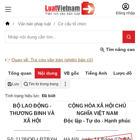
Đăng nhập
Văn bản pháp luật
Cơ cấu tổ chức
Tìm nâng cao
👉
Quay về: Tra cứu văn bản (phiên bản cũ)
Tổng quan
Nội dung
VB gốc
Tiếng Anh
Lược đồ
Lưu
Tìm từ trong trang
Tình trạng hiệu lực:
Đã biết
BỘ LAO ĐỘNG -
CỘNG HÒA XÃ HỘI CHỦ
THƯƠNG BINH VÀ
NGHĨA VIỆT NAM
XÃ HỘI
Độc lập - Tự do - Hạnh phúc
_____________
_______________
Số:
1128
/QĐ-LĐTBXH
Hà Nội, ngày
14
tháng
0
7 năm