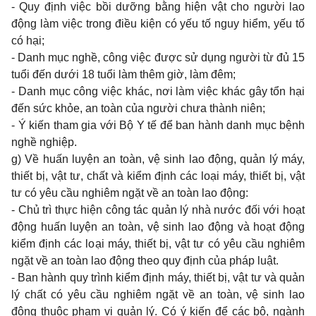
- Quy định việc bồi dưỡng bằng hiện vật cho người lao
động làm việc trong điều kiện có yếu tố nguy hi
ể
m, yếu tố
có hại;
- Danh mục nghề, công việc được sử dụng người từ đủ 15
tuổi đến dưới 18 tuổi làm thêm giờ, làm đêm;
- Danh mục công việc khác, nơi làm việc khác gây t
ổ
n hại
đến sức khỏe, an toàn của người chưa thành niên;
- Ý kiến tham gia với Bộ Y tế để ban hành danh mục bệnh
nghề nghiệp.
g)
V
ề huấn luyện an toàn, vệ sinh lao động, quản lý máy,
thiết bị, vật tư, chất và kiểm định các loại máy, thiết bị, vật
tư có yêu cầu nghiêm ngặt về an toàn lao động:
- Chủ trì thực hiện công tác quản lý nhà nước đối với hoạt
động huấn luyện an toàn, vệ sinh lao động và hoạt động
ki
ể
m định các loại máy, thiết bị, vật tư có yêu cầu nghiêm
ngặt về an toàn lao động theo quy định của pháp luật.
- Ban hành quy trình ki
ể
m định máy, thiết bị, vật tư và quản
lý chất có yêu cầu nghiêm ngặt về an toàn, vệ sinh lao
động thuộc phạm vi quản lý. Có ý kiến để các bộ, ngành