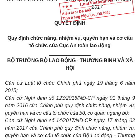
2017
Hiệu lực: Đã biết
Tình trạng hiệu lực: Đã biết
QUYẾT ĐỊNH
Q
uy định chức năng, nhiệm vụ, quyền hạn và cơ cấu
tổ chức của
C
ục
A
n toàn lao động
_______________
BỘ TRƯỞNG BỘ LAO ĐỘNG - THƯƠNG BINH VÀ XÃ
HỘI
Căn cứ Luật tổ chức Chính phủ ngày 19 tháng 6 năm
2015;
Căn cứ Nghị định số 123/2016/NĐ-CP ngày 01 tháng 9
năm 2016 của Chính phủ quy định chức năng, nhiệm vụ,
quyền hạn và cơ cấu tổ chức của bộ, cơ quan ngang bộ;
Căn cứ Nghị định số 14/2017/NĐ-CP ngày 17 tháng 02
năm 2017 của Chính phủ quy định chức năng, nhiệm vụ,
quyền hạn và cơ cấu tổ chức của Bộ Lao động - Thương