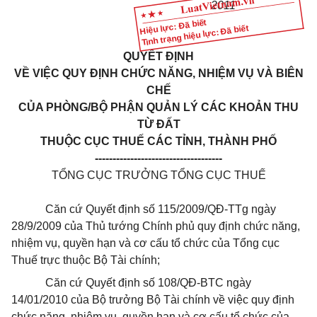
2011
Hiệu lực: Đã biết
Tình trạng hiệu lực: Đã biết
QUYẾT ĐỊNH
VỀ VIỆC QUY ĐỊNH CHỨC NĂNG, NHIỆM VỤ VÀ BIÊN
CHẾ
CỦA PHÒNG/BỘ PHẬN QUẢN LÝ CÁC KHOẢN THU
TỪ ĐẤT
THUỘC CỤC THUẾ CÁC TỈNH, THÀNH PHỐ
------------------------------------
TỔNG CỤC TRƯỞNG TỔNG CỤC THUẾ
Căn cứ Quyết định số 115/2009/QĐ-TTg ngày
28/9/2009 của Thủ tướng Chính phủ quy định chức năng,
nhiệm vụ, quyền hạn và cơ cấu tổ chức của Tổng cục
Thuế trực thuộc Bộ Tài chính;
Căn cứ Quyết định số 108/QĐ-BTC ngày
14/01/2010 của Bộ trưởng Bộ Tài chính về việc quy định
chức năng, nhiệm vụ, quyền hạn và cơ cấu tổ chức của