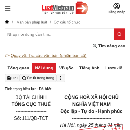
Đăng nhập
Văn bản pháp luật
Cơ cấu tổ chức
Tìm nâng cao
👉
Quay về: Tra cứu văn bản (phiên bản cũ)
Tổng quan
Nội dung
VB gốc
Tiếng Anh
Lược đồ
Lưu
Tìm từ trong trang
Tình trạng hiệu lực:
Đã biết
BỘ TÀI CHÍNH
CỘNG HOÀ XÃ HỘI CHỦ
TỔNG CỤC THUẾ
NGHĨA VIỆT NAM
---------------------
Độc lập - Tự do - Hạnh phúc
Số: 111/QĐ-TCT
---------------------------
Hà Nội, ngày 25 tháng 01 năm