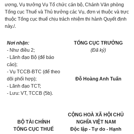
ương, Vụ trưởng Vụ Tổ chức cán bộ, Chánh Văn phòng
Tổng cục Thuế và Thủ trưởng các Vụ, đơn vị thuộc và trực
thuộc Tổng cục thuế chịu trách nhiệm thi hành Quyết định
này./.
Nơi nhận:
TỔNG CỤC TRƯỞNG
- Như điều 2;
(Đã ký)
- Lãnh đạo Bộ (để báo
cáo);
- Vụ TCCB-BTC (để theo
dõi phối hợp);
Đỗ Hoàng Anh Tuấn
- Lãnh đạo TCT;
- Lưu: VT, TCCB (5b).
CỘNG HOÀ XÃ HỘI CHỦ
BỘ TÀI CHÍNH
NGHĨA VIỆT NAM
TỔNG CỤC THUẾ
Độc lập - Tự do - Hạnh