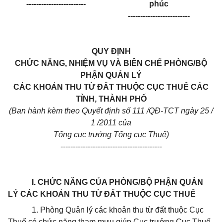
------------------------
phúc
-------------------------
QUY ĐỊNH
CHỨC NĂNG, NHIỆM VỤ VÀ BIÊN CHẾ PHÒNG/BỘ
PHẬN QUẢN LÝ
CÁC KHOẢN THU TỪ ĐẤT THUỘC CỤC THUẾ CÁC
TỈNH, THÀNH PHỐ
(Ban hành kèm theo Quyết định số 111 /QĐ-TCT ngày 25 /
1 /2011 của
Tổng cục trưởng Tổng cục Thuế)
-----------------------------------------
I. CHỨC NĂNG CỦA PHÒNG/BỘ PHẬN QUẢN
LÝ CÁC KHOẢN THU TỪ ĐẤT THUỘC CỤC THUẾ
1. Phòng Quản lý các khoản thu từ đất thuộc Cục
Thuế có chức năng tham mưu giúp Cục trưởng Cục Thuế