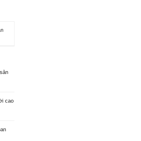
ăn
 sản
ời cao
ban