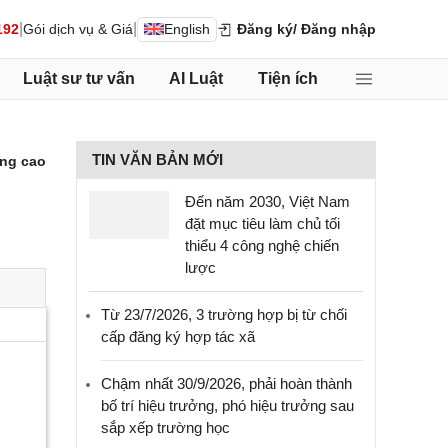
|
|
192
Gói dịch vụ & Giá
English
Đăng ký
/ Đăng nhập
Luật sư tư vấn
AI Luật
Tiện ích
TIN VĂN BẢN MỚI
ng cao
Đến năm 2030, Việt Nam
đặt mục tiêu làm chủ tối
thiểu 4 công nghệ chiến
lược
Từ 23/7/2026, 3 trường hợp bị từ chối
cấp đăng ký hợp tác xã
Chậm nhất 30/9/2026, phải hoàn thành
bố trí hiệu trưởng, phó hiệu trưởng sau
sắp xếp trường học