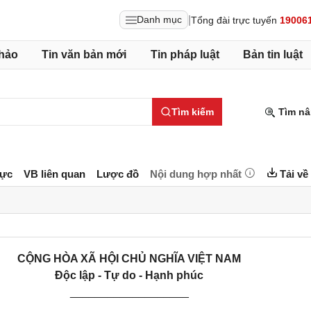
|
Danh mục
Tổng đài trực tuyến
19006
hảo
Tin văn bản mới
Tin pháp luật
Bản tin luật
Tìm kiếm
Tìm nâ
lực
VB liên quan
Lược đồ
Nội dung hợp nhất
Tải về
CỘNG HÒA XÃ HỘI CHỦ NGHĨA VIỆT NAM
Độc lập - Tự do - Hạnh phúc
___________________