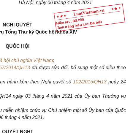
Hà Nội, ngày 06 tháng 4 năm 2021
Hiệu lực: Đã biết
Tình trạng hiệu lực: Đã biết
NGHỊ QUYẾT
vụ Tổng Thư ký Quốc hội khóa XIV
QUỐC HỘI
 hội chủ nghĩa Việt Nam
;
57/2014/QH13
đã được sửa đổi, bổ sung một số điều theo
ban hành kèm theo Nghị quyết số
102/2015/QH13
ngày 24
VQH14 ngày 03 tháng 4 năm 2021 của Ủy ban Thường vụ
iếu miễn nhiệm chức vụ Chủ nhiệm một số Ủy ban của Quốc
06 tháng 4 năm 2021,
QUYẾT NGHỊ: