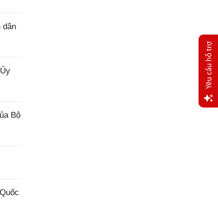
n dân
 Ủy
của Bộ
Yêu
cầu
hỗ trợ
 Quốc