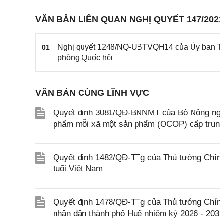
VĂN BẢN LIÊN QUAN NGHỊ QUYẾT 147/202
Nghị quyết 1248/NQ-UBTVQH14 của Ủy ban Th
01
phòng Quốc hội
VĂN BẢN CÙNG LĨNH VỰC
Quyết định 3081/QĐ-BNNMT của Bộ Nông nghi
phẩm mỗi xã một sản phẩm (OCOP) cấp tru
Quyết định 1482/QĐ-TTg của Thủ tướng Chính
tuổi Việt Nam
Quyết định 1478/QĐ-TTg của Thủ tướng Chín
nhân dân thành phố Huế nhiệm kỳ 2026 - 203