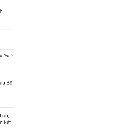
hị
 thêm
của Bộ
hăn,
m kết