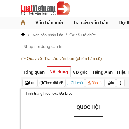
Văn bản mới
Tra cứu văn bản
Dự t
Văn bản pháp luật
Cơ cấu tổ chức
👉
Quay về: Tra cứu văn bản (phiên bản cũ)
Nội dung
Tổng quan
VB gốc
Tiếng Anh
Hiệu 
Lưu
Theo dõi VB
Ghi chú
Báo lỗi
In
Tình trạng hiệu lực:
Đã biết
QUỐC HỘI
___________