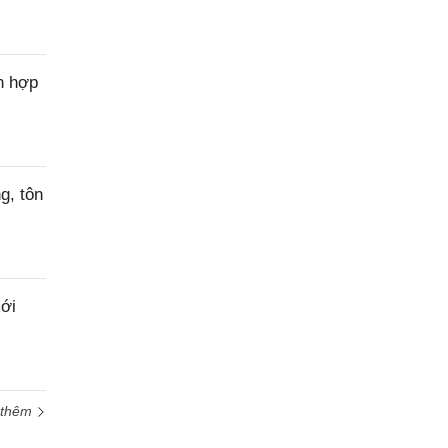
n hợp
g, tôn
ới
 thêm