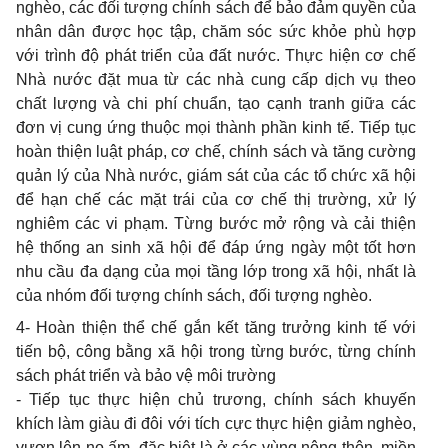
nghèo, các đối tượng chính sách để bảo đảm quyền của
nhân dân được học tập, chăm sóc sức khỏe phù hợp
với trình độ phát triển của đất nước. Thực hiện cơ chế
Nhà nước đặt mua từ các nhà cung cấp dịch vụ theo
chất lượng và chi phí chuẩn, tạo cạnh tranh giữa các
đơn vị cung ứng thuộc mọi thành phần kinh tế. Tiếp tục
hoàn thiện luật pháp, cơ chế, chính sách và tăng cường
quản lý của Nhà nước, giám sát của các tổ chức xã hội
để hạn chế các mặt trái của cơ chế thị trường, xử lý
nghiêm các vi phạm. Từng bước mở rộng và cải thiện
hệ thống an sinh xã hội để đáp ứng ngày một tốt hơn
nhu cầu đa dạng của mọi tầng lớp trong xã hội, nhất là
của nhóm đối tượng chính sách, đối tượng nghèo.
4- Hoàn thiện thể chế gắn kết tăng trưởng kinh tế với
tiến bộ, công bằng xã hội trong từng bước, từng chính
sách phát triển và bảo vệ môi trường
- Tiếp tục thực hiện chủ trương, chính sách khuyến
khích làm giàu đi đôi với tích cực thực hiện giảm nghèo,
vươn lên no ấm, đặc biệt là ở các vùng nông thôn, miền