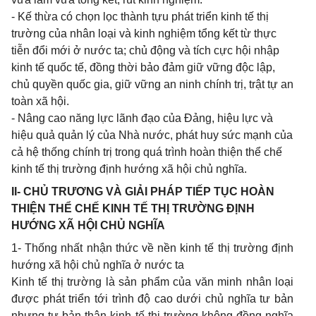
- Kế thừa có chọn lọc thành tựu phát triển kinh tế thị
trường của nhân loại và kinh nghiệm tổng kết từ thực
tiễn đổi mới ở nước ta; chủ động và tích cực hội nhập
kinh tế quốc tế, đồng thời bảo đảm giữ vững độc lập,
chủ quyền quốc gia, giữ vững an ninh chính trị, trật tự an
toàn xã hội.
- Nâng cao năng lực lãnh đạo của Ðảng, hiệu lực và
hiệu quả quản lý của Nhà nước, phát huy sức mạnh của
cả hệ thống chính trị trong quá trình hoàn thiện thể chế
kinh tế thị trường định hướng xã hội chủ nghĩa.
II- CHỦ TRƯƠNG VÀ GIẢI PHÁP TIẾP TỤC HOÀN
THIỆN THỂ CHẾ KINH TẾ THỊ TRƯỜNG ÐỊNH
HƯỚNG XÃ HỘI CHỦ NGHĨA
1- Thống nhất nhận thức về nền kinh tế thị trường định
hướng xã hội chủ nghĩa ở nước ta
Kinh tế thị trường là sản phẩm của văn minh nhân loại
được phát triển tới trình độ cao dưới chủ nghĩa tư bản
nhưng tự bản thân kinh tế thị trường không đồng nghĩa