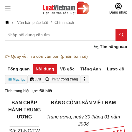
Đăng nhập
Văn bản pháp luật
Chính sách
Tìm nâng cao
👉
Quay về: Tra cứu văn bản (phiên bản cũ)
Tổng quan
Nội dung
VB gốc
Tiếng Anh
Lược đồ
Lưu
Tìm từ trong trang
Mục lục
Tình trạng hiệu lực:
Đã biết
BAN CHẤP
ĐẢNG CỘNG SẢN VIỆT NAM
HÀNH TRUNG
_____________________________
ƯƠNG
Trung ương, ngày 30 tháng 01 năm
___________
2008
Số: 21-NQ/TW