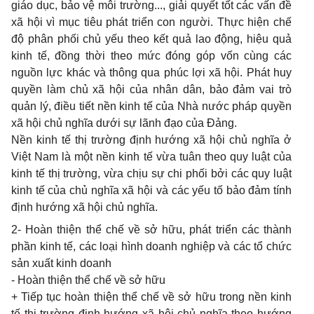
giáo dục, bảo vệ môi trường..., giải quyết tốt các vấn đề
xã hội vì mục tiêu phát triển con người. Thực hiện chế
độ phân phối chủ yếu theo kết quả lao động, hiệu quả
kinh tế, đồng thời theo mức đóng góp vốn cùng các
nguồn lực khác và thông qua phúc lợi xã hội. Phát huy
quyền làm chủ xã hội của nhân dân, bảo đảm vai trò
quản lý, điều tiết nền kinh tế của Nhà nước pháp quyền
xã hội chủ nghĩa dưới sự lãnh đạo của Ðảng.
Nền kinh tế thị trường định hướng xã hội chủ nghĩa ở
Việt Nam là một nền kinh tế vừa tuân theo quy luật của
kinh tế thị trường, vừa chịu sự chi phối bởi các quy luật
kinh tế của chủ nghĩa xã hội và các yếu tố bảo đảm tính
định hướng xã hội chủ nghĩa.
2- Hoàn thiện thể chế về sở hữu, phát triển các thành
phần kinh tế, các loại hình doanh nghiệp và các tổ chức
sản xuất kinh doanh
- Hoàn thiện thể chế về sở hữu
+ Tiếp tục hoàn thiện thể chế về sở hữu trong nền kinh
tế thị trường định hướng xã hội chủ nghĩa theo hướng