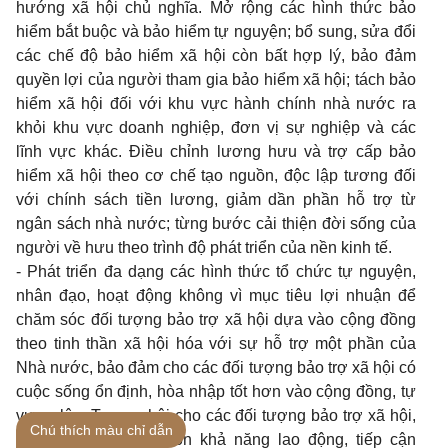
hướng xã hội chủ nghĩa. Mở rộng các hình thức bảo
hiểm bắt buộc và bảo hiểm tự nguyện; bổ sung, sửa đổi
các chế độ bảo hiểm xã hội còn bất hợp lý, bảo đảm
quyền lợi của người tham gia bảo hiểm xã hội; tách bảo
hiểm xã hội đối với khu vực hành chính nhà nước ra
khỏi khu vực doanh nghiệp, đơn vị sự nghiệp và các
lĩnh vực khác. Ðiều chỉnh lương hưu và trợ cấp bảo
hiểm xã hội theo cơ chế tạo nguồn, độc lập tương đối
với chính sách tiền lương, giảm dần phần hỗ trợ từ
ngân sách nhà nước; từng bước cải thiện đời sống của
người về hưu theo trình độ phát triển của nền kinh tế.
- Phát triển đa dạng các hình thức tổ chức tự nguyện,
nhân đạo, hoạt động không vì mục tiêu lợi nhuận để
chăm sóc đối tượng bảo trợ xã hội dựa vào cộng đồng
theo tinh thần xã hội hóa với sự hỗ trợ một phần của
Nhà nước, bảo đảm cho các đối tượng bảo trợ xã hội có
cuộc sống ổn định, hòa nhập tốt hơn vào cộng đồng, tự
vươn lên. Tạo cơ hội cho các đối tượng bảo trợ xã hội,
Chú thích màu chỉ dẫn
trước hết là người còn khả năng lao động, tiếp cận