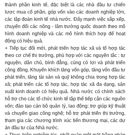
thành phần kinh tế, đặc biệt là các nhà đầu tư chiến
lược mua cổ phần, góp vốn vào các doanh nghiệp lớn,
các tập đoàn kinh tế nhà nước. Ðẩy mạnh việc sắp xếp,
chuyển đổi các nông - lâm trường quốc doanh theo mô
hình doanh nghiệp và các mô hình thích hợp để hoạt
động có hiệu quả.
+ Tiếp tục đổi mới, phát triển hợp tác xã và tổ hợp tác
theo cơ chế thị trường, phù hợp với các nguyên tắc : tự
nguyện, dân chủ, bình đẳng, cùng có lợi và phát triển
cộng đồng. Khuyến khích tăng vốn góp, tăng vốn đầu tư
phát triển, tăng tài sản và quỹ không chia trong hợp tác
xã; phát triển các tổ hợp tác, hợp tác xã đa dạng, sản
xuất kinh doanh có hiệu quả. Nhà nước có chính sách
hỗ trợ cho các tổ chức kinh tế tập thể tiếp cận các nguồn
vốn; đào tạo cán bộ quản lý, lao động; trợ giúp kỹ thuật
và chuyển giao công nghệ; hỗ trợ phát triển thị trường,
tham gia các chương trình xúc tiến thương mại, các dự
án đầu tư của Nhà nước.
+ Thực hiện nghiêm túc, nhất quán một mặt bằng pháp