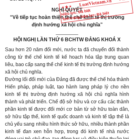
NGHỊ QUYẾT
Hiệu lực: Đã biết
Tình trạng hiệu lực: Đã biết
“Về tiếp tục hoàn thiện thể chế kinh tế thị trường
định hướng xã hội chủ nghĩa”
________
HỘI NGHỊ LẦN THỨ 6 BCHTW ĐẢNG KHOÁ X
Sau hơn 20 năm đổi mới, nước ta đã chuyển đổi thành
công từ thể chế kinh tế kế hoạch hóa tập trung quan
liêu, bao cấp sang thể chế kinh tế thị trường định hướng
xã hội chủ nghĩa.
Ðường lối đổi mới của Ðảng đã được thể chế hóa thành
Hiến pháp, pháp luật, tạo hành lang pháp lý cho nền
kinh tế thị trường định hướng xã hội chủ nghĩa hình
thành và phát triển. Chế độ sở hữu và cơ cấu các thành
phần kinh tế được đổi mới cơ bản từ sở hữu toàn dân,
sở hữu tập thể, kinh tế quốc doanh và kinh tế tập thể là
chủ yếu sang nhiều hình thức sở hữu, nhiều thành phần
kinh tế đan xen hỗn hợp, trong đó kinh tế nhà nước
đóng vai trò chủ đạo, tạo động lực và điều kiện thuận lợi