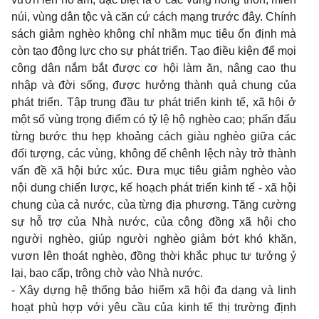
núi, vùng dân tộc và căn cứ cách mạng trước đây. Chính
sách giảm nghèo không chỉ nhằm mục tiêu ổn định mà
còn tạo động lực cho sự phát triển. Tạo điều kiện để mọi
công dân nắm bắt được cơ hội làm ăn, nâng cao thu
nhập và đời sống, được hưởng thành quả chung của
phát triển. Tập trung đầu tư phát triển kinh tế, xã hội ở
một số vùng trọng điểm có tỷ lệ hộ nghèo cao; phấn đấu
từng bước thu hẹp khoảng cách giàu nghèo giữa các
đối tượng, các vùng, không để chênh lệch này trở thành
vấn đề xã hội bức xúc. Ðưa mục tiêu giảm nghèo vào
nội dung chiến lược, kế hoạch phát triển kinh tế - xã hội
chung của cả nước, của từng địa phương. Tăng cường
sự hỗ trợ của Nhà nước, của cộng đồng xã hội cho
người nghèo, giúp người nghèo giảm bớt khó khăn,
vươn lên thoát nghèo, đồng thời khắc phục tư tưởng ỷ
lại, bao cấp, trông chờ vào Nhà nước.
- Xây dựng hệ thống bảo hiểm xã hội đa dạng và linh
hoạt phù hợp với yêu cầu của kinh tế thị trường định