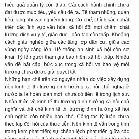
hiệu quả quản lý còn thấp. Cải cách hành chính chưa
đạt được mục tiêu, yêu cầu đề ra. Tệ tham nhũng, quan
liêu, lãng phí vẫn nghiêm trọng. Cơ chế, chính sách phát
triển các lĩnh vực văn hóa, xã hội đổi mới chậm, chất
lượng dịch vụ y tế, giáo dục - đào tạo còn thấp. Khoảng
cách giàu nghèo giữa các tầng lớp dân cư, giữa các
vùng ngày càng lớn. Hệ thống an sinh xã hội còn sơ
khai. Tỷ lệ người tham gia bảo hiểm xã hội thấp. Nhiều
vấn đề bất cập, bức xúc trong xã hội và bảo vệ môi
trường chưa được giải quyết tốt.
Những hạn chế trên có nguyên nhân do việc xây dựng
nền kinh tế thị trường định hướng xã hội chủ nghĩa ở
nước ta là hoàn toàn mới, chưa có tiền lệ trong lịch sử.
Nhận thức về kinh tế thị trường định hướng xã hội chủ
nghĩa và thể chế kinh tế thị trường định hướng xã hội
chủ nghĩa còn nhiều hạn chế. Công tác lý luận chưa
theo kịp đòi hỏi của thực tiễn. Nền kinh tế vẫn trong tình
trạng kém phát triển; sự chênh lệch phát triển giữa các
vùng, miền, các thành phần kinh tế và các tầng lớp dân