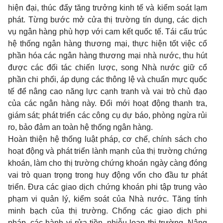
hiện đại, thúc đẩy tăng trưởng kinh tế và kiểm soát lạm
phát. Từng bước mở cửa thị trường tín dụng, các dịch
vụ ngân hàng phù hợp với cam kết quốc tế. Tái cấu trúc
hệ thống ngân hàng thương mại, thực hiện tốt việc cổ
phần hóa các ngân hàng thương mại nhà nước, thu hút
được các đối tác chiến lược, song Nhà nước giữ cổ
phần chi phối, áp dụng các thông lệ và chuẩn mực quốc
tế để nâng cao năng lực cạnh tranh và vai trò chủ đạo
của các ngân hàng này. Ðổi mới hoạt động thanh tra,
giám sát; phát triển các công cụ dự báo, phòng ngừa rủi
ro, bảo đảm an toàn hệ thống ngân hàng.
Hoàn thiện hệ thống luật pháp, cơ chế, chính sách cho
hoạt động và phát triển lành mạnh của thị trường chứng
khoán, làm cho thị trường chứng khoán ngày càng đóng
vai trò quan trọng trong huy động vốn cho đầu tư phát
triển. Ðưa các giao dịch chứng khoán phi tập trung vào
phạm vi quản lý, kiểm soát của Nhà nước. Tăng tính
minh bạch của thị trường. Chống các giao dịch phi
pháp, các hành vi rửa tiền, nhiễu loạn thị trường. Nâng