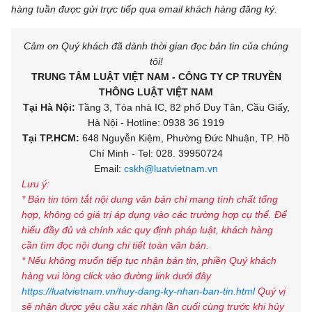
hàng tuần được gửi trực tiếp qua email khách hàng đăng ký.
Cảm ơn Quý khách đã dành thời gian đọc bản tin của chúng
tôi!
TRUNG TÂM LUẬT VIỆT NAM - CÔNG TY CP TRUYỀN
THÔNG LUẬT VIỆT NAM
Tại Hà Nội:
Tầng 3, Tòa nhà IC, 82 phố Duy Tân, Cầu Giấy,
Hà Nội - Hotline: 0938 36 1919
Tại TP.HCM:
648 Nguyễn Kiệm, Phường Đức Nhuận, TP. Hồ
Chí Minh - Tel: 028. 39950724
Email:
cskh@luatvietnam.vn
Lưu ý:
* Bản tin tóm tắt nội dung văn bản chỉ mang tính chất tổng
hợp, không có giá trị áp dụng vào các trường hợp cụ thể. Để
hiểu đầy đủ và chính xác quy định pháp luật, khách hàng
cần tìm đọc nội dung chi tiết toàn văn bản.
* Nếu không muốn tiếp tục nhận bản tin, phiền Quý khách
hàng vui lòng click vào đường link dưới đây
https://luatvietnam.vn/huy-dang-ky-nhan-ban-tin.html
Quý vị
sẽ nhận được yêu cầu xác nhận lần cuối cùng trước khi hủy