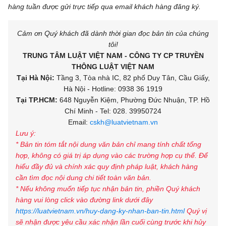
hàng tuần được gửi trực tiếp qua email khách hàng đăng ký.
Cảm ơn Quý khách đã dành thời gian đọc bản tin của chúng
tôi!
TRUNG TÂM LUẬT VIỆT NAM - CÔNG TY CP TRUYỀN
THÔNG LUẬT VIỆT NAM
Tại Hà Nội:
Tầng 3, Tòa nhà IC, 82 phố Duy Tân, Cầu Giấy,
Hà Nội - Hotline: 0938 36 1919
Tại TP.HCM:
648 Nguyễn Kiệm, Phường Đức Nhuận, TP. Hồ
Chí Minh - Tel: 028. 39950724
Email:
cskh@luatvietnam.vn
Lưu ý:
* Bản tin tóm tắt nội dung văn bản chỉ mang tính chất tổng
hợp, không có giá trị áp dụng vào các trường hợp cụ thể. Để
hiểu đầy đủ và chính xác quy định pháp luật, khách hàng
cần tìm đọc nội dung chi tiết toàn văn bản.
* Nếu không muốn tiếp tục nhận bản tin, phiền Quý khách
hàng vui lòng click vào đường link dưới đây
https://luatvietnam.vn/huy-dang-ky-nhan-ban-tin.html
Quý vị
sẽ nhận được yêu cầu xác nhận lần cuối cùng trước khi hủy