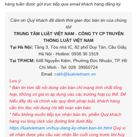
hàng tuần được gửi trực tiếp qua email khách hàng đăng ký.
Cảm ơn Quý khách đã dành thời gian đọc bản tin của chúng
tôi!
TRUNG TÂM LUẬT VIỆT NAM - CÔNG TY CP TRUYỀN
THÔNG LUẬT VIỆT NAM
Tại Hà Nội:
Tầng 3, Tòa nhà IC, 82 phố Duy Tân, Cầu Giấy,
Hà Nội - Hotline: 0938 36 1919
Tại TP.HCM:
648 Nguyễn Kiệm, Phường Đức Nhuận, TP. Hồ
Chí Minh - Tel: 028. 39950724
Email:
cskh@luatvietnam.vn
Lưu ý:
* Bản tin tóm tắt nội dung văn bản chỉ mang tính chất tổng
hợp, không có giá trị áp dụng vào các trường hợp cụ thể. Để
hiểu đầy đủ và chính xác quy định pháp luật, khách hàng
cần tìm đọc nội dung chi tiết toàn văn bản.
* Nếu không muốn tiếp tục nhận bản tin, phiền Quý khách
hàng vui lòng click vào đường link dưới đây
https://luatvietnam.vn/huy-dang-ky-nhan-ban-tin.html
Quý vị
sẽ nhận được yêu cầu xác nhận lần cuối cùng trước khi hủy