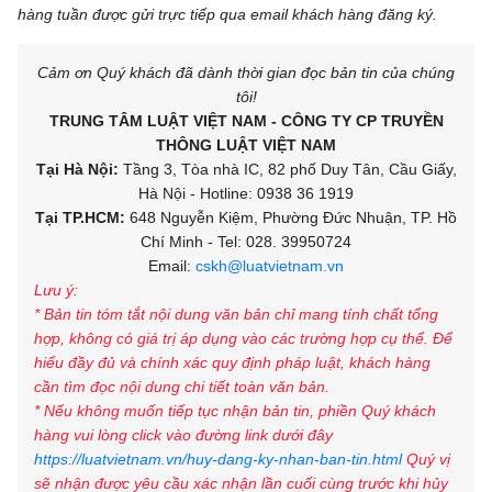
hàng tuần được gửi trực tiếp qua email khách hàng đăng ký.
Cảm ơn Quý khách đã dành thời gian đọc bản tin của chúng
tôi!
TRUNG TÂM LUẬT VIỆT NAM - CÔNG TY CP TRUYỀN
THÔNG LUẬT VIỆT NAM
Tại Hà Nội:
Tầng 3, Tòa nhà IC, 82 phố Duy Tân, Cầu Giấy,
Hà Nội - Hotline: 0938 36 1919
Tại TP.HCM:
648 Nguyễn Kiệm, Phường Đức Nhuận, TP. Hồ
Chí Minh - Tel: 028. 39950724
Email:
cskh@luatvietnam.vn
Lưu ý:
* Bản tin tóm tắt nội dung văn bản chỉ mang tính chất tổng
hợp, không có giá trị áp dụng vào các trường hợp cụ thể. Để
hiểu đầy đủ và chính xác quy định pháp luật, khách hàng
cần tìm đọc nội dung chi tiết toàn văn bản.
* Nếu không muốn tiếp tục nhận bản tin, phiền Quý khách
hàng vui lòng click vào đường link dưới đây
https://luatvietnam.vn/huy-dang-ky-nhan-ban-tin.html
Quý vị
sẽ nhận được yêu cầu xác nhận lần cuối cùng trước khi hủy