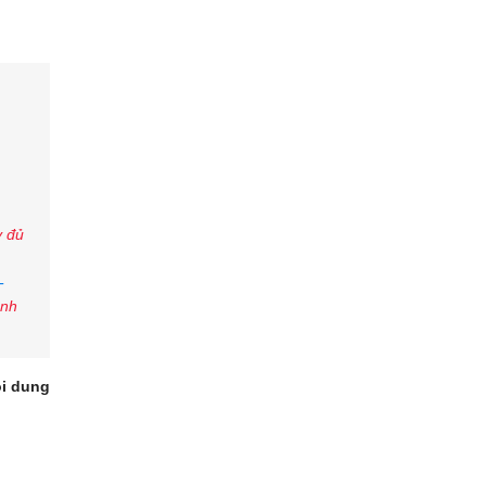
y đủ
-
anh
ội dung