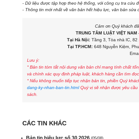
- Dữ liệu được tập hợp theo hệ thống, với công cụ tra cứu 
- Thông tin mới nhất về văn bản hết hiệu lực, văn bản sửa 
Cảm ơn Quý khách đã d
TRUNG TÂM LUẬT VIỆT NAM 
Tại Hà Nội:
Tầng 3, Tòa nhà IC, 82 
Tại TP.HCM:
648 Nguyễn Kiệm, Phườ
Emai
Lưu ý:
* Bản tin tóm tắt nội dung văn bản chỉ mang tính chất tổ
và chính xác quy định pháp luật, khách hàng cần tìm đọc 
* Nếu không muốn tiếp tục nhận bản tin, phiền Quý khách
dang-ky-nhan-ban-tin.html
Quý vị sẽ nhận được yêu cầu 
sách.
CÁC TIN KHÁC
Bản tin hiệu lực số 30.2026
(05/08)