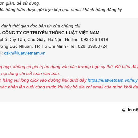
đơn giản, dễ sử dụng.
đổi hàng tuần được gửi trực tiếp qua email khách hàng đăng ký.
ành thời gian đọc bản tin của chúng tôi!
- CÔNG TY CP TRUYỀN THÔNG LUẬT VIỆT NAM
phố Duy Tân, Cầu Giấy, Hà Nội - Hotline: 0938 36 1919
ng Đức Nhuận, TP. Hồ Chí Minh - Tel: 028. 39950724
l:
cskh@luatvietnam.vn
ng hợp, không có giá trị áp dụng vào các trường hợp cụ thể. Để hiểu đầ
nội dung chi tiết toàn văn bản.
 hàng vui lòng click vào đường link dưới đây
https://luatvietnam.vn/huy
xác nhận lần cuối cùng trước khi hủy bỏ địa chỉ email của mình khỏi d
In n