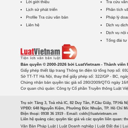
Lời giới thiệu
Tra cứu văn
Lịch sử phát triển
Phân tích v
Profile Tra cứu văn bản
Pháp lý doa
Liên hệ
Dịch vụ dịch
Dịch vụ nội
Tổng đài tư
Bản quyền © 2000-2026 bởi LuatVietnam - Thành viên
Giấy phép thiết lập trang Thông tin điện tử tổng hợp số:
Sở TT-TT Hà Nội, thay thế giấy phép số: 322/GP - BC, ngà
Chứng nhận bản quyền tác giả số 280/2009/QTG ngày 16/02
Cơ quan chủ quản: Công ty Cổ phần Truyền thông Luật Việ
Trụ sở: Tầng 3, Toà nhà IC, 82 Duy Tân, P.Cầu Giấy, TP.Hà N
VPĐD: 648 Nguyễn Kiệm, Phường Đức Nhuận, TP. Hồ Chí M
Điện thoại: 0938 36 1919 - Email:
cskh@luatvietnam.vn
Liên hệ quảng cáo; quyền tác giả và các quyền liên quan:
th
Văn Bản Pháp Luật
|
Luật Doanh nghiệp
|
Luật Đất đai
|
Lu