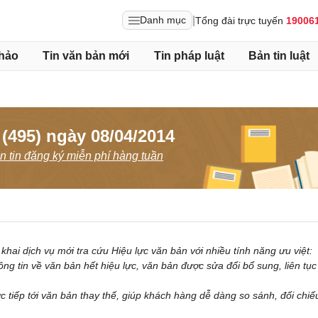
|
Danh mục
Tổng đài trực tuyến
19006
hảo
Tin văn bản mới
Tin pháp luật
Bản tin luật
 (495) ngày 08/04/2014
 tin đăng ký miễn phí hàng tuần
khai dịch vụ mới tra cứu Hiệu lực văn bản với nhiều tính năng ưu việt:
ông tin về văn bản hết hiệu lực, văn bản được sửa đổi bổ sung, liên tụ
ực tiếp tới văn bản thay thế, giúp khách hàng dễ dàng so sánh, đối chiế