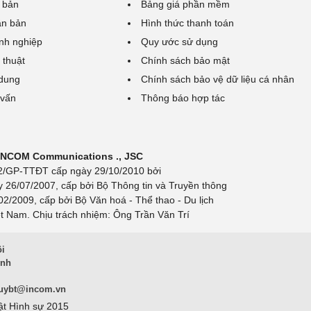
 bản
Bảng giá phần mềm
ăn bản
Hình thức thanh toán
nh nghiệp
Quy ước sử dụng
 thuật
Chính sách bảo mật
 dung
Chính sách bảo vệ dữ liệu cá nhân
 vấn
Thông báo hợp tác
 INCOM Communications ., JSC
 692/GP-TTĐT cấp ngày 29/10/2010 bởi
y 26/07/2007, cấp bởi Bộ Thông tin và Truyền thông
/2009, cấp bởi Bộ Văn hoá - Thể thao - Du lịch
t Nam. Chịu trách nhiệm: Ông Trần Văn Trí
ội
inh
uybt@incom.vn
ật Hình sự 2015