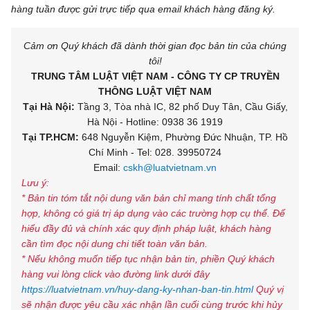
hàng tuần được gửi trực tiếp qua email khách hàng đăng ký.
Cảm ơn Quý khách đã dành thời gian đọc bản tin của chúng
tôi!
TRUNG TÂM LUẬT VIỆT NAM - CÔNG TY CP TRUYỀN
THÔNG LUẬT VIỆT NAM
Tại Hà Nội:
Tầng 3, Tòa nhà IC, 82 phố Duy Tân, Cầu Giấy,
Hà Nội - Hotline: 0938 36 1919
Tại TP.HCM:
648 Nguyễn Kiệm, Phường Đức Nhuận, TP. Hồ
Chí Minh - Tel: 028. 39950724
Email:
cskh@luatvietnam.vn
Lưu ý:
* Bản tin tóm tắt nội dung văn bản chỉ mang tính chất tổng
hợp, không có giá trị áp dụng vào các trường hợp cụ thể. Để
hiểu đầy đủ và chính xác quy định pháp luật, khách hàng
cần tìm đọc nội dung chi tiết toàn văn bản.
* Nếu không muốn tiếp tục nhận bản tin, phiền Quý khách
hàng vui lòng click vào đường link dưới đây
https://luatvietnam.vn/huy-dang-ky-nhan-ban-tin.html
Quý vị
sẽ nhận được yêu cầu xác nhận lần cuối cùng trước khi hủy